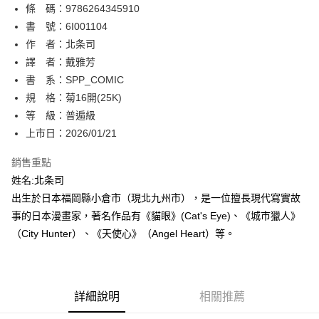
條 碼：9786264345910
【關於「AFTEE先享後付」】
ATM付款
AFTEE先享後付是「在收到商品之後才付款」的支付方式。 讓您購物簡單
書 號：6I001104
便利好安心！
作 者：北条司
１．簡單：不需註冊會員、不需綁卡、不需儲值。
運送方式
譯 者：戴雅芳
２．便利：只要手機號碼，簡訊認證，即可結帳。
３．安心：先確認商品／服務後，再付款。
書 系：SPP_COMIC
全家取貨付款
規 格：菊16開(25K)
每筆NT$80，滿NT$500(含以上)免運費
【「AFTEE先享後付」結帳流程】
１．於結帳方式選擇「AFTEE先享後付」後，將跳轉至「AFTEE先享後付」
等 級：普遍級
付款後全家取貨
結帳頁面，進行簡訊認證並確認金額後，即可完成結帳。
上市日：2026/01/21
２．訂單成立數日內，您將收到繳費通知簡訊。
每筆NT$80，滿NT$500(含以上)免運費
３．收到繳費通知簡訊後14天內，點擊此簡訊中的連結，可透過四大超商／
銷售重點
ATM／網路銀行／等多元方式進行付款，方視為交易完成。
萊爾富取貨付款
※ 請注意：結帳手續完成當下不需立刻繳費，但若您需要取消訂單，請聯絡
姓名:北条司
每筆NT$80，滿NT$500(含以上)免運費
購買商品的店家。未經商家同意取消之訂單仍視為有效，需透過AFTEE先享
出生於日本福岡縣小倉市（現北九州市），是一位擅長現代寫實故
後付繳納相關費用。
事的日本漫畫家，著名作品有《貓眼》(Cat's Eye)、《城市獵人》
付款後萊爾富取貨
※ 交易是否成功請以「AFTEE先享後付 」之結帳頁面顯示為準，若有關於
是否繳費成功／繳費後需取消欲退款等相關疑問，請聯繫「AFTEE先享後付
（City Hunter）、《天使心》（Angel Heart）等。
每筆NT$80，滿NT$500(含以上)免運費
客戶支援中心」
https://netprotections.freshdesk.com/support/home
7-11取貨付款
【注意事項】
１．透過由恩沛科技股份有限公司提供之「AFTEE先享後付」服務完成之交
每筆NT$80，滿NT$500(含以上)免運費
易，需依本服務之必要範圍內提供個人資料，並將交易相關給付款項請求債
詳細說明
相關推薦
權轉讓予恩沛科技股份有限公司。
付款後7-11取貨