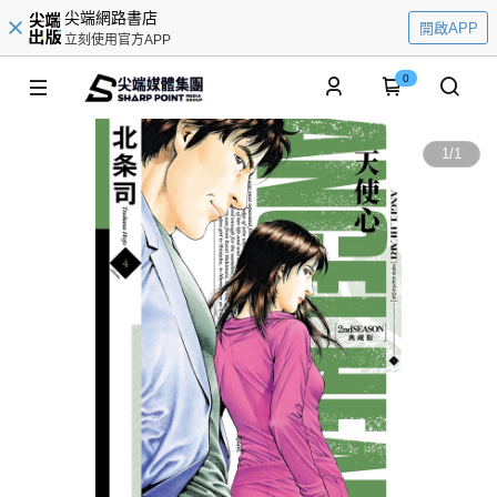
尖端網路書店
開啟APP
立刻使用官方APP
0
1
/
1