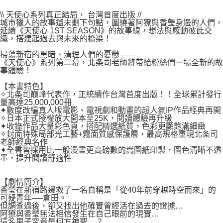
２．關於個人資料處理事宜，請瀏覽以下網址：
每筆NT$80，滿NT$500(含以上)免運費
https://aftee.tw/terms/#terms3
\\ 天使心系列真正結局， 台灣首度出版 //
３．未成年的使用者請事先徵得法定代理人或監護人之同意方可使用
城市獵人的故事還未劃下句點，圍繞著阿獠與香瑩身邊的人們，
宅配
「AFTEE先享後付」，若未經同意申辦者引起之損失，本公司不負相關責
延續《天使心 1ST SEASON》的故事線，想法與感動彼此交
任。
織，搭建起過去與未來的橋梁！
每筆NT$100，滿NT$800(含以上)免運費
４．使用「AFTEE先享後付」時，將依據個別帳號之用戶狀況，依本公司即
掃蕩新宿的黑暗、清理人們的憂鬱——
時審查核予不同之上限額度；若仍有額度不足之情形，本公司將視審查結果
國家/地區配送
查看運費
《天使心》系列第二幕，北条司老師將帶給粉絲們一場全新的故
請求用戶進行身份認證。
事體驗！
５．嚴禁一人註冊多個帳號或使用他人資訊註冊。若發現惡意使用之情形，
恩沛科技股份有限公司將有權停止該用戶之使用額度並採取法律行動。
【本書特色】
✧北条司巔峰代表作，正統續作台灣首度出版！！全球累計發行
量高達25,000,000冊
✦數度改編真人版電影、電視劇和動畫的超人氣IP作品經典再開
✧日本正式授權放大開本至25K，閱讀體驗再升級
✦收錄作品大量彩色頁，搭配精選紙質，色彩更顯飽滿細緻
✧封面特殊局部光工藝+霧面質感保護層，最高規格重現北条司
老師經典名作
✦全書皆採用比一般漫畫更高磅數的嵩圖紙印製，圖色清晰不透
墨，提升閱讀舒適性
【劇情簡介】
香瑩在新宿路邊救了一名自稱是「從40年前穿越時空而來」的
可疑青年──倉田。
但調查過後，卻又找出他確實曾經活在過去的證據…
阿獠與香瑩無法相信發生在自己眼前的現實…
這名男子究竟是何方神聖…？