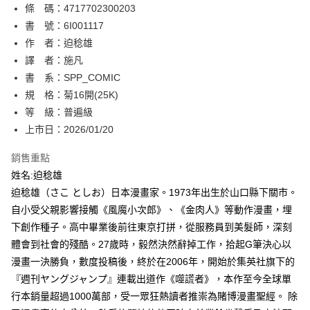
條 碼：4717702300203
【關於「AFTEE先享後付」】
ATM付款
AFTEE先享後付是「在收到商品之後才付款」的支付方式。 讓您購物簡單
書 號：6I001117
便利好安心！
作 者：迫稔雄
１．簡單：不需註冊會員、不需綁卡、不需儲值。
運送方式
譯 者：施凡
２．便利：只要手機號碼，簡訊認證，即可結帳。
３．安心：先確認商品／服務後，再付款。
書 系：SPP_COMIC
全家取貨付款
規 格：菊16開(25K)
每筆NT$80，滿NT$500(含以上)免運費
【「AFTEE先享後付」結帳流程】
１．於結帳方式選擇「AFTEE先享後付」後，將跳轉至「AFTEE先享後付」
等 級：普遍級
付款後全家取貨
結帳頁面，進行簡訊認證並確認金額後，即可完成結帳。
上市日：2026/01/20
２．訂單成立數日內，您將收到繳費通知簡訊。
每筆NT$80，滿NT$500(含以上)免運費
３．收到繳費通知簡訊後14天內，點擊此簡訊中的連結，可透過四大超商／
銷售重點
ATM／網路銀行／等多元方式進行付款，方視為交易完成。
萊爾富取貨付款
※ 請注意：結帳手續完成當下不需立刻繳費，但若您需要取消訂單，請聯絡
姓名:迫稔雄
每筆NT$80，滿NT$500(含以上)免運費
購買商品的店家。未經商家同意取消之訂單仍視為有效，需透過AFTEE先享
迫稔雄（さこ としお）日本漫畫家。1973年出生於山口縣下關市。
後付繳納相關費用。
自小受父親影響接觸《風魔小次郎》、《金肉人》等動作漫畫，埋
付款後萊爾富取貨
※ 交易是否成功請以「AFTEE先享後付 」之結帳頁面顯示為準，若有關於
是否繳費成功／繳費後需取消欲退款等相關疑問，請聯繫「AFTEE先享後付
下創作種子。高中畢業後前往東京打拼，從服務員到美髮師，深刻
每筆NT$80，滿NT$500(含以上)免運費
客戶支援中心」
https://netprotections.freshdesk.com/support/home
體會到社會的殘酷。27歲時，毅然決然辭掉工作，拾起G筆決心以
7-11取貨付款
漫畫一決勝負，數度投稿後，終於在2006年，開始於集英社旗下的
【注意事項】
１．透過由恩沛科技股份有限公司提供之「AFTEE先享後付」服務完成之交
每筆NT$80，滿NT$500(含以上)免運費
『週刊ヤングジャンプ』連載出道作《噬謊者》，本作至今全球單
易，需依本服務之必要範圍內提供個人資料，並將交易相關給付款項請求債
行本銷量超過1000萬部，受一眾狂熱讀者推崇為賭博漫畫聖經。 除
權轉讓予恩沛科技股份有限公司。
付款後7-11取貨