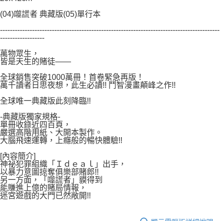
(04)噬謊者 典藏版(05)單行本
-----------------------------------------------------------------------------------------
------------------
萬物眾生，
皆是天生的賭徒——
全球銷售突破1000萬冊！首卷緊急再版！
萬千讀者日思夜想，此生必讀!! 鬥智漫畫顛峰之作!!
全球唯一典藏版此刻降臨!!
-典藏版獨家規格-
單冊收錄近四百頁，
嚴選高階用紙、大開本製作。
大腦飛速運轉，上癮般的暢快體驗!!
[內容簡介]
神祕犯罪組織「Ｉｄｅａｌ」出手，
以暴力意圖掠奪俱樂部賭郎!!
另一方面，「噬謊者」貘得到
能賺進上億的賭局情報，
迷宮遊戲的大門已然敞開!!