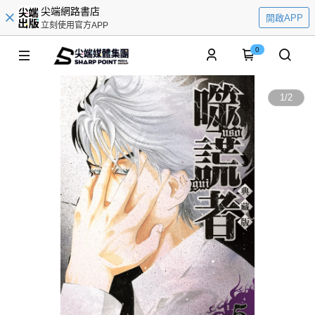
尖端網路書店
開啟APP
立刻使用官方APP
0
1
/
2