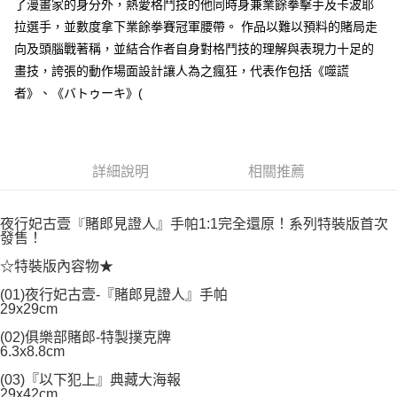
２．關於個人資料處理事宜，請瀏覽以下網址：
了漫畫家的身分外，熱愛格鬥技的他同時身兼業餘拳擊手及卡波耶
每筆NT$80，滿NT$500(含以上)免運費
https://aftee.tw/terms/#terms3
拉選手，並數度拿下業餘拳賽冠軍腰帶。 作品以難以預料的賭局走
３．未成年的使用者請事先徵得法定代理人或監護人之同意方可使用
宅配
向及頭腦戰著稱，並結合作者自身對格鬥技的理解與表現力十足的
「AFTEE先享後付」，若未經同意申辦者引起之損失，本公司不負相關責
任。
每筆NT$100，滿NT$800(含以上)免運費
畫技，誇張的動作場面設計讓人為之瘋狂，代表作包括《噬謊
４．使用「AFTEE先享後付」時，將依據個別帳號之用戶狀況，依本公司即
者》、《バトゥーキ》(
時審查核予不同之上限額度；若仍有額度不足之情形，本公司將視審查結果
國家/地區配送
查看運費
請求用戶進行身份認證。
５．嚴禁一人註冊多個帳號或使用他人資訊註冊。若發現惡意使用之情形，
恩沛科技股份有限公司將有權停止該用戶之使用額度並採取法律行動。
詳細說明
相關推薦
夜行妃古壹『賭郎見證人』手帕1:1完全還原！系列特裝版首次
發售！
☆特裝版內容物★
(01)夜行妃古壹-『賭郎見證人』手帕
29x29cm
(02)俱樂部賭郎-特製撲克牌
6.3x8.8cm
(03)『以下犯上』典藏大海報
29x42cm