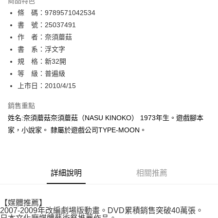
商品特色
相關說明
條 碼：9789571042534
【關於「AFTEE先享後付」】
ATM付款
AFTEE先享後付是「在收到商品之後才付款」的支付方式。 讓您購物簡單
書 號：25037491
便利好安心！
作 者：奈須蘑菇
１．簡單：不需註冊會員、不需綁卡、不需儲值。
運送方式
書 系：浮文字
２．便利：只要手機號碼，簡訊認證，即可結帳。
３．安心：先確認商品／服務後，再付款。
規 格：新32開
全家取貨付款
等 級：普遍級
每筆NT$80，滿NT$500(含以上)免運費
【「AFTEE先享後付」結帳流程】
１．於結帳方式選擇「AFTEE先享後付」後，將跳轉至「AFTEE先享後付」
上市日：2010/4/15
付款後全家取貨
結帳頁面，進行簡訊認證並確認金額後，即可完成結帳。
２．訂單成立數日內，您將收到繳費通知簡訊。
銷售重點
每筆NT$80，滿NT$500(含以上)免運費
３．收到繳費通知簡訊後14天內，點擊此簡訊中的連結，可透過四大超商／
姓名:奈須蘑菇奈須蘑菇（NASU KINOKO） 1973年生。遊戲腳本
ATM／網路銀行／等多元方式進行付款，方視為交易完成。
萊爾富取貨付款
※ 請注意：結帳手續完成當下不需立刻繳費，但若您需要取消訂單，請聯絡
家，小說家。 隸屬於遊戲公司TYPE-MOON。
每筆NT$80，滿NT$500(含以上)免運費
購買商品的店家。未經商家同意取消之訂單仍視為有效，需透過AFTEE先享
後付繳納相關費用。
付款後萊爾富取貨
※ 交易是否成功請以「AFTEE先享後付 」之結帳頁面顯示為準，若有關於
是否繳費成功／繳費後需取消欲退款等相關疑問，請聯繫「AFTEE先享後付
每筆NT$80，滿NT$500(含以上)免運費
詳細說明
相關推薦
客戶支援中心」
https://netprotections.freshdesk.com/support/home
7-11取貨付款
【注意事項】
１．透過由恩沛科技股份有限公司提供之「AFTEE先享後付」服務完成之交
每筆NT$80，滿NT$500(含以上)免運費
【媒體推薦】
易，需依本服務之必要範圍內提供個人資料，並將交易相關給付款項請求債
2007-2009年改編劇場版動畫。DVD累積銷售突破40萬張。
權轉讓予恩沛科技股份有限公司。