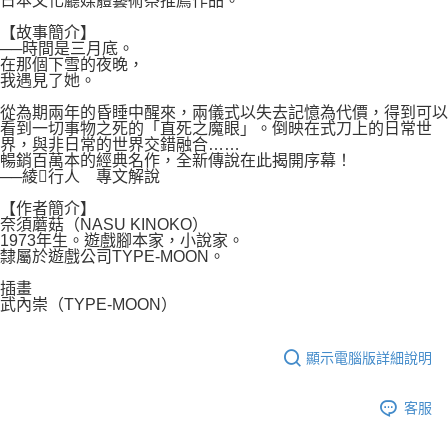
日本文化廳媒體藝術祭推薦作品。
付款後7-11取貨
２．關於個人資料處理事宜，請瀏覽以下網址：
每筆NT$80，滿NT$500(含以上)免運費
【故事簡介】
https://aftee.tw/terms/#terms3
──時間是三月底。
３．未成年的使用者請事先徵得法定代理人或監護人之同意方可使用
在那個下雪的夜晚，
宅配
「AFTEE先享後付」，若未經同意申辦者引起之損失，本公司不負相關責
我遇見了她。
任。
每筆NT$100，滿NT$800(含以上)免運費
４．使用「AFTEE先享後付」時，將依據個別帳號之用戶狀況，依本公司即
從為期兩年的昏睡中醒來，兩儀式以失去記憶為代價，得到可以
時審查核予不同之上限額度；若仍有額度不足之情形，本公司將視審查結果
看到一切事物之死的「直死之魔眼」。倒映在式刀上的日常世
國家/地區配送
查看運費
請求用戶進行身份認證。
界，與非日常的世界交錯融合……
暢銷百萬本的經典名作，全新傳說在此揭開序幕！
５．嚴禁一人註冊多個帳號或使用他人資訊註冊。若發現惡意使用之情形，
──綾行人 專文解說
恩沛科技股份有限公司將有權停止該用戶之使用額度並採取法律行動。
【作者簡介】
奈須蘑菇（NASU KINOKO）
1973年生。遊戲腳本家，小說家。
隸屬於遊戲公司TYPE-MOON。
插畫
武內崇（TYPE-MOON）
顯示電腦版詳細說明
客服