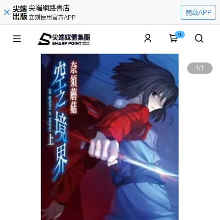
尖端網路書店
開啟APP
立刻使用官方APP
0
1
/
1