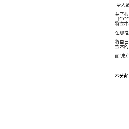
“全人
為了根
〔CC
將金木
在那裡
將自己
金木的
而”東
本分類