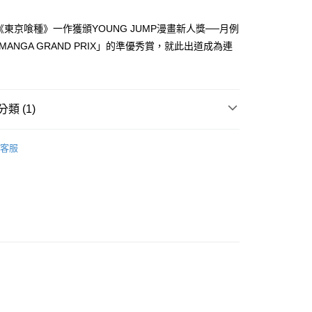
家取貨
成立數日內，您將收到繳費通知簡訊。
費通知簡訊後14天內，點擊此簡訊中的連結，可透過四大超商
0，滿NT$500(含以上)免運費
以《東京喰種》一作獲頒YOUNG JUMP漫畫新人獎──月例
網路銀行／等多元方式進行付款，方視為交易完成。
：結帳手續完成當下不需立刻繳費，但若您需要取消訂單，請聯
MANGA GRAND PRIX」的準優秀賞，就此出道成為連
貨付款
的店家。未經商家同意取消之訂單仍視為有效，需透過AFTEE
繳納相關費用。
0，滿NT$500(含以上)免運費
否成功請以「AFTEE先享後付 」之結帳頁面顯示為準，若有關於
功／繳費後需取消欲退款等相關疑問，請聯繫「AFTEE先享後
爾富取貨
援中心」
https://netprotections.freshdesk.com/support/home
類 (1)
0，滿NT$500(含以上)免運費
項】
年漫畫
付款
恩沛科技股份有限公司提供之「AFTEE先享後付」服務完成之
客服
依本服務之必要範圍內提供個人資料，並將交易相關給付款項請
0，滿NT$500(含以上)免運費
讓予恩沛科技股份有限公司。
個人資料處理事宜，請瀏覽以下網址：
1取貨
ee.tw/terms/#terms3
0，滿NT$500(含以上)免運費
年的使用者請事先徵得法定代理人或監護人之同意方可使用
E先享後付」，若未經同意申辦者引起之損失，本公司不負相關責
AFTEE先享後付」時，將依據個別帳號之用戶狀況，依本公司
00，滿NT$800(含以上)免運費
核予不同之上限額度；若仍有額度不足之情形，本公司將視審查
用戶進行身份認證。
配送
查看運費
一人註冊多個帳號或使用他人資訊註冊。若發現惡意使用之情
科技股份有限公司將有權停止該用戶之使用額度並採取法律行