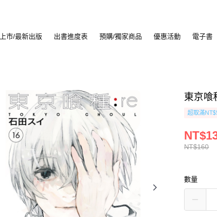
上市/最新出版
出書進度表
預購/獨家商品
優惠活動
電子書
東京喰種:
超取滿NT$
NT$1
NT$160
數量