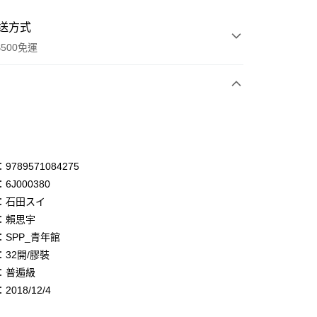
送方式
500免運
次付款
付款
享後付
789571084275
6J000380
FTEE先享後付」】
：石田スイ
先享後付是「在收到商品之後才付款」的支付方式。 讓您購物簡單
心！
：賴思宇
：不需註冊會員、不需綁卡、不需儲值。
：SPP_青年館
：只要手機號碼，簡訊認證，即可結帳。
32開/膠裝
：先確認商品／服務後，再付款。
：普遍級
付款
EE先享後付」結帳流程】
018/12/4
0，滿NT$500(含以上)免運費
方式選擇「AFTEE先享後付」後，將跳轉至「AFTEE先享後
頁面，進行簡訊認證並確認金額後，即可完成結帳。