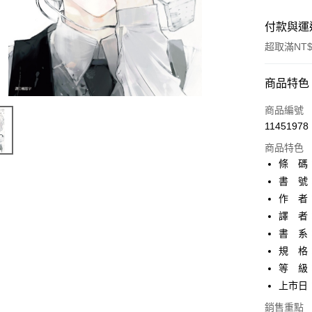
付款與運
超取滿NT$
付款方式
商品特色
信用卡一
商品編號
11451978
超商取貨
商品特色
AFTEE先
條 碼：9
相關說明
書 號：
【關於「A
作 者
ATM付款
AFTEE
便利好安
譯 者
１．簡單
書 系
２．便利
運送方式
規 格：
３．安心
等 級
全家取貨
【「AFT
上市日：2
每筆NT$8
１．於結帳
付」結帳
銷售重點