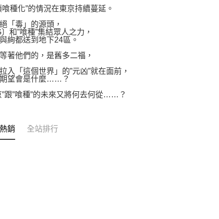
類喰種化”的情況在東京持續蔓延。
絕「毒」的源頭，
G〕和”喰種”集結眾人之力，
與絢都送到地下24區。
等著他們的，是舊多二福，
拉入「這個世界」的”元凶”就在面前，
期望會是什麼……？
京”跟”喰種”的未來又將何去何從……？
熱銷
全站排行