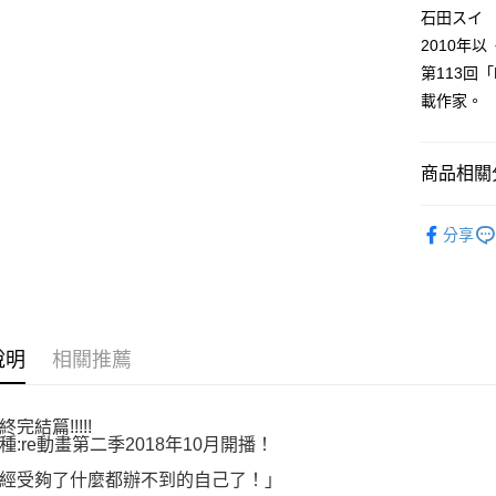
付款後全
２．訂單
石田スイ
３．收到繳
每筆NT$8
2010年
／ATM／
※ 請注意
第113回「
萊爾富取
絡購買商品
載作家。
先享後付
每筆NT$8
※ 交易是
是否繳費成
付款後萊
付客戶支
商品相關分
每筆NT$8
【注意事
漫畫
青
7-11取貨
１．透過由
分享
交易，需
每筆NT$8
求債權轉
２．關於
付款後7-1
https://aft
每筆NT$8
３．未成
「AFTE
說明
相關推薦
宅配
任。
４．使用「
每筆NT$1
即時審查
結果請求
完結篇!!!!!
國家/地區
種:re動畫第二季2018年10月開播！
５．嚴禁
形，恩沛
經受夠了什麼都辦不到的自己了！」
動。