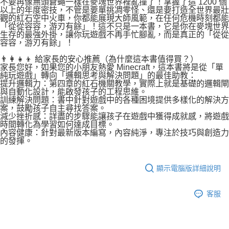
不要再像無頭蒼蠅一樣在麥塊世界裡亂撞了！掌握了這 1200 個
以上的年度密技，不管是要單挑凋零怪、還是要打造全世界最壯
觀的紅石空中火車，你都能展現大師風範，在任何危機時刻都能
「從從容容，游刃有餘」！這不只是一本書，它是你在麥塊世界
生存的最強外掛，讓你玩遊戲不再手忙腳亂，而是真正的「從從
容容，游刃有餘」！
👨‍👩‍👧‍👦 給家長的安心推薦（為什麼這本書值得買？）
家長您好，如果您的小朋友熱愛 Minecraft，這本書將是從「單
純玩遊戲」轉向「邏輯思考與解決問題」的最佳助教：
提升邏輯力：第四章的紅石機關教學，實際上就是基礎的邏輯閘
與自動化設計，能啟發孩子的工程思維。
訓練解決問題：書中針對遊戲中的各種困境提供多樣化的解決方
案，鼓勵孩子自主尋找答案。
減少挫折感：詳盡的步驟能讓孩子在遊戲中獲得成就感，將遊戲
時間轉化為學習如何達成目標。
內容健康：針對最新版本編寫，內容純淨，專注於技巧與創造力
的發揮。
顯示電腦版詳細說明
客服