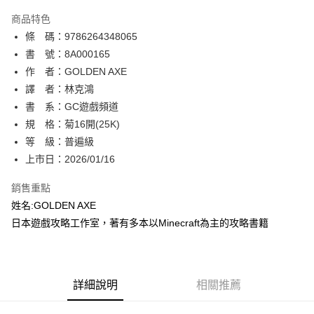
AFTEE先享後付
商品特色
相關說明
條 碼：9786264348065
【關於「AFTEE先享後付」】
ATM付款
AFTEE先享後付是「在收到商品之後才付款」的支付方式。 讓您購物簡單
書 號：8A000165
便利好安心！
作 者：GOLDEN AXE
１．簡單：不需註冊會員、不需綁卡、不需儲值。
運送方式
譯 者：林克鴻
２．便利：只要手機號碼，簡訊認證，即可結帳。
３．安心：先確認商品／服務後，再付款。
書 系：GC遊戲頻道
全家取貨付款
規 格：菊16開(25K)
每筆NT$80，滿NT$500(含以上)免運費
【「AFTEE先享後付」結帳流程】
１．於結帳方式選擇「AFTEE先享後付」後，將跳轉至「AFTEE先享後付」
等 級：普遍級
付款後全家取貨
結帳頁面，進行簡訊認證並確認金額後，即可完成結帳。
上市日：2026/01/16
２．訂單成立數日內，您將收到繳費通知簡訊。
每筆NT$80，滿NT$500(含以上)免運費
３．收到繳費通知簡訊後14天內，點擊此簡訊中的連結，可透過四大超商／
銷售重點
ATM／網路銀行／等多元方式進行付款，方視為交易完成。
萊爾富取貨付款
※ 請注意：結帳手續完成當下不需立刻繳費，但若您需要取消訂單，請聯絡
姓名:GOLDEN AXE
每筆NT$80，滿NT$500(含以上)免運費
購買商品的店家。未經商家同意取消之訂單仍視為有效，需透過AFTEE先享
日本遊戲攻略工作室，著有多本以Minecraft為主的攻略書籍
後付繳納相關費用。
付款後萊爾富取貨
※ 交易是否成功請以「AFTEE先享後付 」之結帳頁面顯示為準，若有關於
是否繳費成功／繳費後需取消欲退款等相關疑問，請聯繫「AFTEE先享後付
每筆NT$80，滿NT$500(含以上)免運費
客戶支援中心」
https://netprotections.freshdesk.com/support/home
詳細說明
相關推薦
7-11取貨付款
【注意事項】
１．透過由恩沛科技股份有限公司提供之「AFTEE先享後付」服務完成之交
每筆NT$80，滿NT$500(含以上)免運費