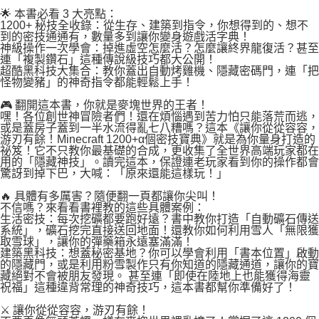
易，需依本服務之必要範圍內提供個人資料，並將交易相關給付款項請求債
🌟 本書必看 3 大亮點：
權轉讓予恩沛科技股份有限公司。
付款後7-11取貨
1200+ 秘技全收錄：從生存、建築到指令，你想得到的、想不
２．關於個人資料處理事宜，請瀏覽以下網址：
到的密技通通有，數量多到讓你變身遊戲活字典！
每筆NT$80，滿NT$500(含以上)免運費
https://aftee.tw/terms/#terms3
神級操作一次學會：掉進虛空怎麼活？怎麼讓終界龍復活？甚至
３．未成年的使用者請事先徵得法定代理人或監護人之同意方可使用
連「複製鑽石」這種傳說級技巧都大公開！
宅配
「AFTEE先享後付」，若未經同意申辦者引起之損失，本公司不負相關責
超酷黑科技大集合：教你蓋出自動烤雞機、隱藏密碼門，連「把
任。
怪物變豬」的神奇指令都能輕鬆上手！
每筆NT$100，滿NT$800(含以上)免運費
４．使用「AFTEE先享後付」時，將依據個別帳號之用戶狀況，依本公司即
🎮 翻開這本書，你就是麥塊世界的王者！
時審查核予不同之上限額度；若仍有額度不足之情形，本公司將視審查結果
國家/地區配送
查看運費
嘿！各位創世神冒險者們！還在煩惱遇到苦力怕只能落荒而逃，
請求用戶進行身份認證。
或是蓋房子蓋到一半水流得亂七八糟嗎？這本《讓你從從容容，
５．嚴禁一人註冊多個帳號或使用他人資訊註冊。若發現惡意使用之情形，
游刃有餘！Minecraft 1200+α個密技寶典》就是為你量身打造的
恩沛科技股份有限公司將有權停止該用戶之使用額度並採取法律行動。
祕笈！它不只教你最基礎的合成，更收集了全世界高端玩家都在
用的「隱藏神技」。讀完這本，保證連老玩家看到你的操作都會
驚訝到掉下巴，大喊：「原來還能這樣玩！」
🔥 具體有多厲害？隨便翻一頁都讓你尖叫！
不信嗎？來看看書裡教的這些具體案例：
生活密技：每次挖礦都要跑好遠？書中教你打造「自動礦石傳送
系統」，礦石挖完直接送回地面！還教你如何利用雪人「無限獲
取雪球」，讓你的彈藥箱永遠塞滿滿！
建築黑科技：想蓋秘密基地？你可以學會利用「書本位置」啟動
的隱藏門，或是利用粉雪製作只有你知道的隱藏通道，讓你的寶
藏絕對不會被朋友發現。 甚至連「即使在陸地上也能獲得海靈
祝福」這種違背常理的神奇技巧，這本書都幫你準備好了！
⚔️ 讓你從從容容，游刃有餘！