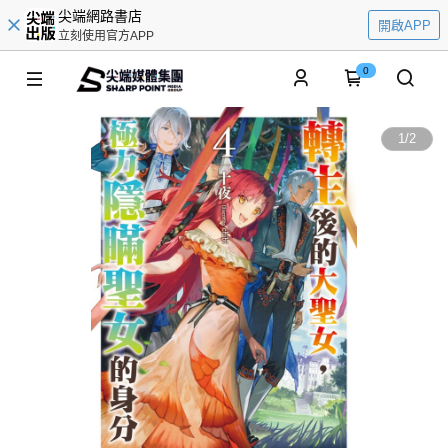
尖端網路書店
開啟APP
立刻使用官方APP
0
1
/
2