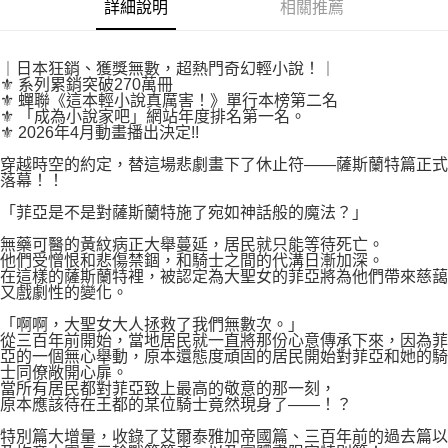
付款後7-11取貨
詳細說明
相關推薦
２．關於個人資料處理事宜，請瀏覽以下網址：
每筆NT$80，滿NT$500(含以上)免運費
https://aftee.tw/terms/#terms3
３．未成年的使用者請事先徵得法定代理人或監護人之同意方可使用
宅配
｜日本狂銷、獲獎無數，超熱門奇幻輕小說！｜
「AFTEE先享後付」，若未經同意申辦者引起之損失，本公司不負相關責
⚜ 系列累銷突破270萬冊
任。
每筆NT$100，滿NT$800(含以上)免運費
⚜ 蟬聯《這本輕小說真厲害！》單行本榜第二名
４．使用「AFTEE先享後付」時，將依據個別帳號之用戶狀況，依本公司即
⚜ 「成為小說家吧」網站年度排名第一名。
時審查核予不同之上限額度；若仍有額度不足之情形，本公司將視審查結果
國家/地區配送
查看運費
⚜ 2026年4月動畫播出決定!!
請求用戶進行身份認證。
５．嚴禁一人註冊多個帳號或使用他人資訊註冊。若發現惡意使用之情形，
穿越時空的約定，替這場悲劇畫下了休止符——薩斯蘭特篇正式
恩沛科技股份有限公司將有權停止該用戶之使用額度並採取法律行動。
落幕！！
「菲亞是不是對薩斯蘭特施了宛如神話般的魔法？」
無藥可醫的黃紋病正大舉蔓延，居民就只能等待死亡。
他們受憎恨和悲傷禁錮，和騎士之間的代溝日漸加深。
在這樣的薩斯蘭特裡，被認定為大聖女的菲亞將為他們帶來慈藹
又戲劇性的變化。
「啊啊，大聖女大人拯救了我們無數次。」
從三百年前開始，當地居民就一直將那份心意傳承下來，因為菲
亞的一個無心舉動，原本還態度頑固的居民開始對菲亞和她的騎
士同僚敞開心扉。
當所有居民都對菲亞致上最高的敬意的那一刻，
原本應該待在王都的某位騎士竟然現身了——！？
特別篇大增量，收錄了艾爾泰雅加帝國篇、三百年前的過去篇以