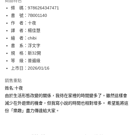
商品特色
相關說明
條 碼：9786264347471
【關於「AFTEE先享後付」】
ATM付款
AFTEE先享後付是「在收到商品之後才付款」的支付方式。 讓您購物簡單
書 號：7B001140
便利好安心！
作 者：十夜
１．簡單：不需註冊會員、不需綁卡、不需儲值。
運送方式
譯 者：楊佳慧
２．便利：只要手機號碼，簡訊認證，即可結帳。
３．安心：先確認商品／服務後，再付款。
繪 者：chibi
全家取貨付款
書 系：浮文字
每筆NT$80，滿NT$500(含以上)免運費
【「AFTEE先享後付」結帳流程】
１．於結帳方式選擇「AFTEE先享後付」後，將跳轉至「AFTEE先享後付」
規 格：新32開
付款後全家取貨
結帳頁面，進行簡訊認證並確認金額後，即可完成結帳。
等 級：普遍級
２．訂單成立數日內，您將收到繳費通知簡訊。
每筆NT$80，滿NT$500(含以上)免運費
上市日：2026/01/16
３．收到繳費通知簡訊後14天內，點擊此簡訊中的連結，可透過四大超商／
ATM／網路銀行／等多元方式進行付款，方視為交易完成。
萊爾富取貨付款
※ 請注意：結帳手續完成當下不需立刻繳費，但若您需要取消訂單，請聯絡
銷售重點
每筆NT$80，滿NT$500(含以上)免運費
購買商品的店家。未經商家同意取消之訂單仍視為有效，需透過AFTEE先享
姓名:十夜
後付繳納相關費用。
由於生活形態改變的關係，我待在家裡的時間變多了。雖然這樣會
付款後萊爾富取貨
※ 交易是否成功請以「AFTEE先享後付 」之結帳頁面顯示為準，若有關於
是否繳費成功／繳費後需取消欲退款等相關疑問，請聯繫「AFTEE先享後付
減少在外遊樂的機會，但我寫小說的時間也相對增多。 希望能將這
每筆NT$80，滿NT$500(含以上)免運費
客戶支援中心」
https://netprotections.freshdesk.com/support/home
份「樂趣」盡力傳達給大家。
7-11取貨付款
【注意事項】
１．透過由恩沛科技股份有限公司提供之「AFTEE先享後付」服務完成之交
每筆NT$80，滿NT$500(含以上)免運費
易，需依本服務之必要範圍內提供個人資料，並將交易相關給付款項請求債
權轉讓予恩沛科技股份有限公司。