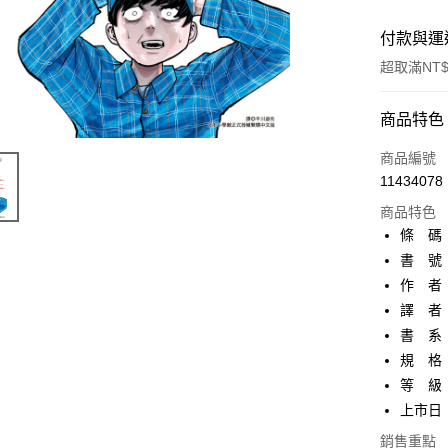
付款與運
超取滿NT$
付款方式
商品特色
信用卡一
商品編號
11434078
超商取貨
商品特色
AFTEE先
條 碼：9
相關說明
書 號：
【關於「A
作 者
ATM付款
AFTEE
便利好安
譯 者
１．簡單
書 系
２．便利
運送方式
規 格
３．安心
等 級
全家取貨
【「AFT
上市日：2
每筆NT$8
１．於結帳
付」結帳
銷售重點