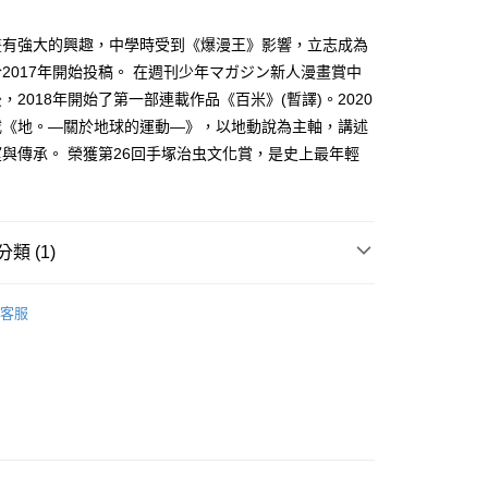
家取貨
成立數日內，您將收到繳費通知簡訊。
費通知簡訊後14天內，點擊此簡訊中的連結，可透過四大超商
0，滿NT$500(含以上)免運費
畫有強大的興趣，中學時受到《爆漫王》影響，立志成為
網路銀行／等多元方式進行付款，方視為交易完成。
：結帳手續完成當下不需立刻繳費，但若您需要取消訂單，請聯
2017年開始投稿。 在週刊少年マガジン新人漫畫賞中
貨付款
的店家。未經商家同意取消之訂單仍視為有效，需透過AFTEE
，2018年開始了第一部連載作品《百米》(暫譯)。2020
繳納相關費用。
0，滿NT$500(含以上)免運費
否成功請以「AFTEE先享後付 」之結帳頁面顯示為準，若有關於
載《地。—關於地球的運動—》，以地動說為主軸，講述
功／繳費後需取消欲退款等相關疑問，請聯繫「AFTEE先享後
爾富取貨
與傳承。 榮獲第26回手塚治虫文化賞，是史上最年輕
援中心」
https://netprotections.freshdesk.com/support/home
0，滿NT$500(含以上)免運費
。
項】
付款
恩沛科技股份有限公司提供之「AFTEE先享後付」服務完成之
依本服務之必要範圍內提供個人資料，並將交易相關給付款項請
0，滿NT$500(含以上)免運費
類 (1)
讓予恩沛科技股份有限公司。
個人資料處理事宜，請瀏覽以下網址：
1取貨
年漫畫
ee.tw/terms/#terms3
客服
0，滿NT$500(含以上)免運費
年的使用者請事先徵得法定代理人或監護人之同意方可使用
E先享後付」，若未經同意申辦者引起之損失，本公司不負相關責
AFTEE先享後付」時，將依據個別帳號之用戶狀況，依本公司
00，滿NT$800(含以上)免運費
核予不同之上限額度；若仍有額度不足之情形，本公司將視審查
用戶進行身份認證。
配送
查看運費
一人註冊多個帳號或使用他人資訊註冊。若發現惡意使用之情
科技股份有限公司將有權停止該用戶之使用額度並採取法律行