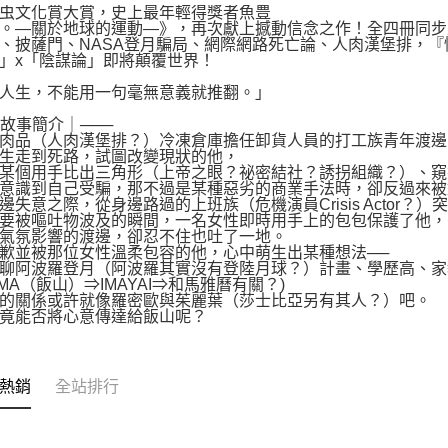
虫文化賞大賞，史上最年輕得獎者魚豊
。—關於地球的運動—》，再次獻上撼動信念之作！全四冊同步
、披薩門、NASA登月騙局、網際網路死亡論、人肉漢堡排，『
」x「陰謀論」即將顛覆世界！
人生，不能用一句毫無意義就推翻。」
｜故事簡介｜───
肉品（人肉漢堡排？）冷凍倉庫擔任卸貨人員的打工族青年渡邊
生走到死路，試圖改變現狀的他，
某個用手比出三角形（上帝之眼？祕密結社？誘拐組織？）、窺
意識到自己受騙，那不過是某種惡劣的商業手法時，卻反過來被
邊失意之際，從身邊路過的上班族（危機演員Crisis Actor？）
要被嘔吐物波及的瞬間，一名女性即時用手上的包包保護了他，
氣氛影響的渡邊，卻忍不住也吐了一地。
歉並被那位女性溫柔包容的他，心中萌生出某種想法──
聊阿波羅登月（阿波羅其實沒有登陸月球？）計畫、學歷高、家
YAMA（飯山）⇒IMAYAI⇒和馬雅曆有關？)
的關係或許就像羅密歐與茱麗葉（莎士比亞另有其人？）吧。
竟能否將心意傳達給飯山呢？
熱銷
全站排行