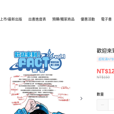
上市/最新出版
出書進度表
預購/獨家商品
優惠活動
電子書
歡迎來到
超取滿NT$
NT$1
NT$150
數量