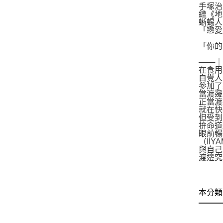
手塚治
繼《地
蜥蜴人
「戀愛
「你的
───
在食用
自覺人
參加了
當渡邊
正當渡
就在快
但受到
拚命道
眼前暢
（II
與自己
渡邊究
本分類