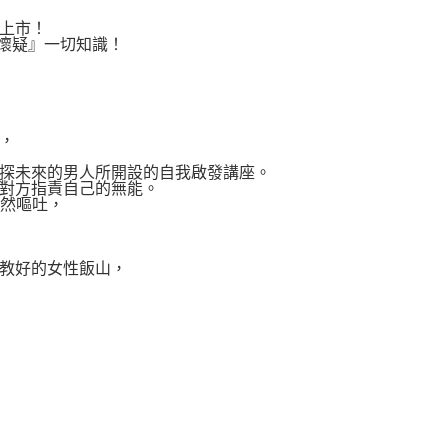
上市！
懷疑』一切知識！
，
探未來的男人所開設的自我啟發講座。
對方指責自己的無能。
突然嘔吐，
教好的女性飯山，