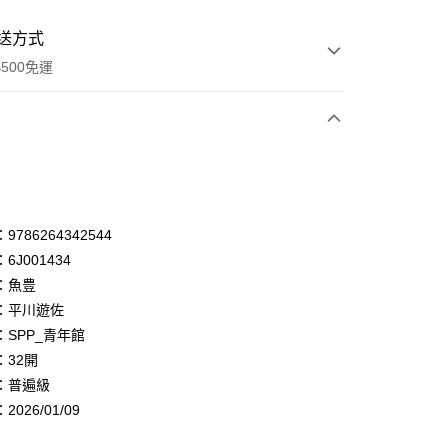
送方式
500免運
次付款
付款
享後付
786264342544
6J001434
FTEE先享後付」】
：魚豊
先享後付是「在收到商品之後才付款」的支付方式。 讓您購物簡單
心！
：平川遊佐
：不需註冊會員、不需綁卡、不需儲值。
：SPP_青年館
：只要手機號碼，簡訊認證，即可結帳。
：32開
：先確認商品／服務後，再付款。
：普遍級
付款
EE先享後付」結帳流程】
026/01/09
0，滿NT$500(含以上)免運費
方式選擇「AFTEE先享後付」後，將跳轉至「AFTEE先享後
頁面，進行簡訊認證並確認金額後，即可完成結帳。