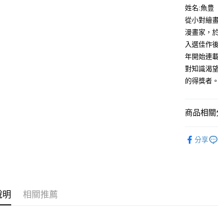
付款後全
２．訂單
姓名:魚豊
３．收到繳
每筆NT$8
從小對繪
／ATM／
※ 請注意
漫畫家，於
萊爾富取
絡購買商品
入選佳作後
先享後付
每筆NT$8
※ 交易是
年開始連
是否繳費成
付款後萊
對知識渴望
付客戶支
每筆NT$8
的得獎者
【注意事
7-11取貨
１．透過由
交易，需
每筆NT$8
商品相關分
求債權轉
２．關於
付款後7-1
漫畫
青
https://aft
分享
每筆NT$8
３．未成
「AFTE
宅配
任。
４．使用「
每筆NT$1
即時審查
結果請求
國家/地區
說明
相關推薦
５．嚴禁
形，恩沛
動。