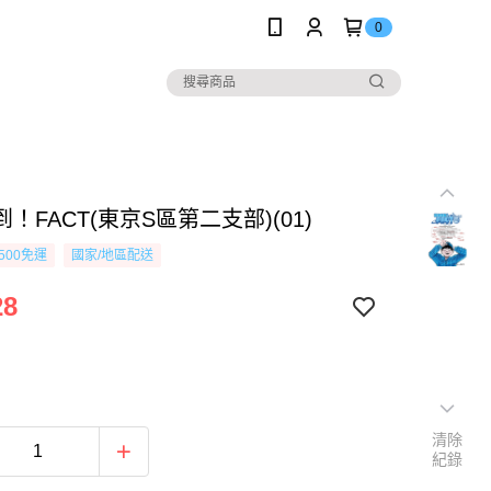
0
！FACT(東京S區第二支部)(01)
500免運
國家/地區配送
28
清除
紀錄