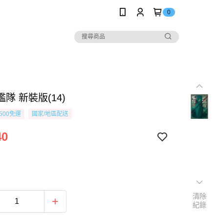
0
隊 新裝版(14)
500免運
國家/地區配送
40
清除
紀錄