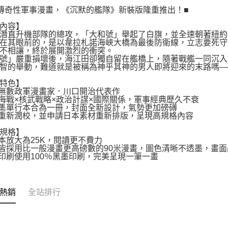
傳奇性軍事漫畫，《沉默的艦隊》新裝版隆重推出！■
內容】
潛直升機部隊的總攻，「大和號」舉起了白旗，並全速朝著紐約
在其眼前的，是以韋拉札諾海峽大橋為最後防衛線，立志要死守
不相讓，終於展開激烈的衝突。
號」嚴重損壞後，海江田卻獨自留在艦橋上，隨著戰艦一同沉入
智的舉動，難道就是被稱為神乎其神的男人即將迎來的末路嗎—
特色】
無數政軍漫畫家．川口開治代表作
海戰×核武戰略×政治計謀×國際關係，軍事經典歷久不衰
集單行本合為一冊，封面全新設計，氣勢更加磅礡
重新潤校，並申請日本素材重新排版，呈現高規格內容
規格】
本放大為25K，閱讀更不費力
皆採用比一般漫畫更高磅數的90米漫畫，圖色清晰不透墨，畫
印刷使用100％黑墨印刷，完美呈現一筆一畫
熱銷
全站排行