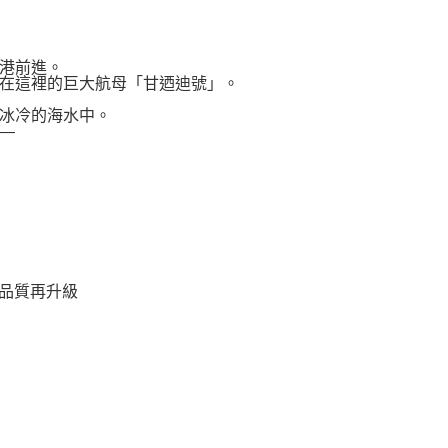
港前進。
在這裡的巨大航母「甘迺迪號」。
冰冷的海水中。
—
面品質再升級