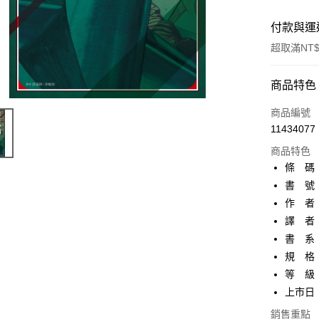
付款與運
超取滿NT$
付款方式
商品特色
信用卡一
商品編號
11434077
超商取貨
商品特色
AFTEE先
條 碼：9
相關說明
書 號：6
【關於「A
作 者
ATM付款
AFTEE
便利好安
譯 者
１．簡單
書 系：
２．便利
運送方式
規 格：
３．安心
等 級
全家取貨
【「AFT
上市日：2
每筆NT$8
１．於結帳
付」結帳
銷售重點