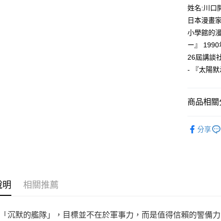
付款後全
２．訂單
姓名:川口
３．收到繳
每筆NT$8
日本漫畫
／ATM／
※ 請注意
小學館的漫
萊爾富取
絡購買商品
ー』 199
先享後付
每筆NT$8
※ 交易是
26屆講談
是否繳費成
付款後萊
- 『太陽
付客戶支
每筆NT$8
【注意事
7-11取貨
１．透過由
商品相關分
交易，需
每筆NT$8
求債權轉
漫畫
青
２．關於
付款後7-1
分享
https://aft
每筆NT$8
３．未成
「AFTE
宅配
任。
４．使用「
每筆NT$1
即時審查
說明
相關推薦
結果請求
國家/地區
５．嚴禁
形，恩沛
「沉默的艦隊」，目標並不在於軍事力，而是值得信賴的警備力
動。