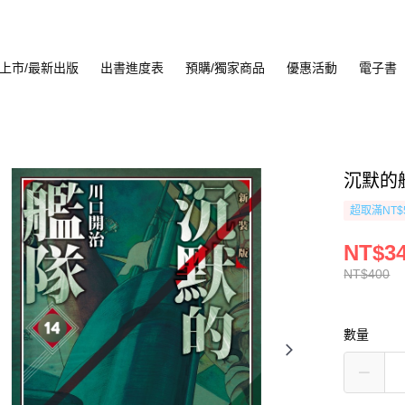
上市/最新出版
出書進度表
預購/獨家商品
優惠活動
電子書
沉默的艦
超取滿NT$
NT$3
NT$400
數量