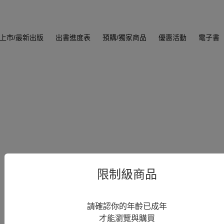
上市/最新出版
出書進度表
預購/獨家商品
優惠活動
電子書
限制級商品
請確認你的年齡已成年
才能瀏覽與購買