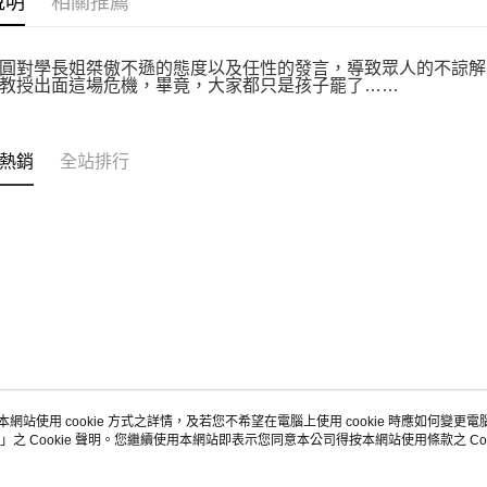
說明
相關推薦
圓對學長姐桀傲不遜的態度以及任性的發言，導致眾人的不諒解
教授出面這場危機，畢竟，大家都只是孩子罷了……
熱銷
全站排行
本網站使用 cookie 方式之詳情，及若您不希望在電腦上使用 cookie 時應如何變更電腦的
」之 Cookie 聲明。您繼續使用本網站即表示您同意本公司得按本網站使用條款之 Coo
關於我們
客服資訊
品牌故事
購物說明