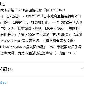
家取貨
成立數日內，您將收到繳費通知簡訊。
雅之
費通知簡訊後14天內，點擊此簡訊中的連結，可透過四大超商
0，滿NT$500(含以上)免運費
大阪府堺市，18歲開始投稿『週刊YOUNG
網路銀行／等多元方式進行付款，方視為交易完成。
：結帳手續完成當下不需立刻繳費，但若您需要取消訂單，請聯
INE』（講談社）。1997年以『日本政府直轄機動戦隊コ
貨付款
的店家。未經商家同意取消之訂單仍視為有效，需透過AFTEE
』出道。1999年以『神の棲む山』一作（收錄在『人斬
繳納相關費用。
0，滿NT$500(含以上)免運費
否成功請以「AFTEE先享後付 」之結帳頁面顯示為準，若有關於
中）入圍千葉徹彌賞。經過『MORNING』（講談社）
功／繳費後需取消欲退款等相關疑問，請聯繫「AFTEE先享後
爾富取貨
石川雅之』之後，2004年開始於『EVENING』（講談
援中心」
https://netprotections.freshdesk.com/support/home
0，滿NT$500(含以上)免運費
MOYASIMON農大菌物語』，獲得讀者廣大迴響。
項】
，以『MOYASIMON農大菌物語』一作，榮獲第12屆手塚
付款
恩沛科技股份有限公司提供之「AFTEE先享後付」服務完成之
賞漫畫大賞，與第32屆講談社漫畫賞（一般部門）。
依本服務之必要範圍內提供個人資料，並將交易相關給付款項請
0，滿NT$500(含以上)免運費
讓予恩沛科技股份有限公司。
個人資料處理事宜，請瀏覽以下網址：
1取貨
ee.tw/terms/#terms3
類 (1)
0，滿NT$500(含以上)免運費
年的使用者請事先徵得法定代理人或監護人之同意方可使用
E先享後付」，若未經同意申辦者引起之損失，本公司不負相關責
年漫畫
客服
AFTEE先享後付」時，將依據個別帳號之用戶狀況，依本公司
00，滿NT$800(含以上)免運費
核予不同之上限額度；若仍有額度不足之情形，本公司將視審查
用戶進行身份認證。
配送
查看運費
一人註冊多個帳號或使用他人資訊註冊。若發現惡意使用之情
科技股份有限公司將有權停止該用戶之使用額度並採取法律行