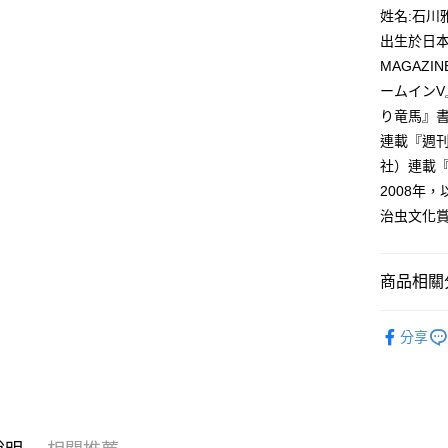
付款後全
２．訂單
姓名:石川
３．收到繳
每筆NT$8
出生於日本
／ATM／
※ 請注意
MAGAZ
萊爾富取
絡購買商品
ームインV
先享後付
每筆NT$8
※ 交易是
り竜馬』書
是否繳費成
付款後萊
連載『週刊
付客戶支
每筆NT$8
社）連載『
【注意事
2008年
7-11取貨
１．透過由
治虫文化
交易，需
每筆NT$8
求債權轉
２．關於
付款後7-1
https://aft
商品相關分
每筆NT$8
３．未成
「AFTE
漫畫
青
宅配
任。
分享
４．使用「
每筆NT$1
即時審查
結果請求
國家/地區
５．嚴禁
形，恩沛
動。