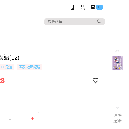
0
語(12)
500免運
國家/地區配送
28
清除
紀錄