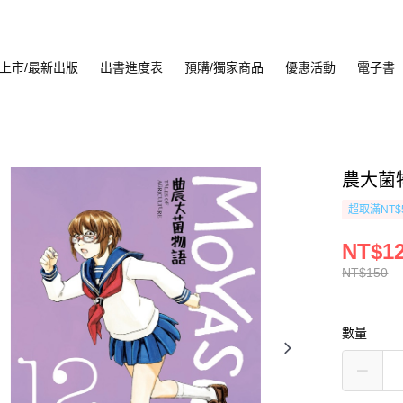
上市/最新出版
出書進度表
預購/獨家商品
優惠活動
電子書
農大菌物
超取滿NT$
NT$1
NT$150
數量