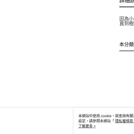
詳細
因為小
直到樹
本分類
本網站中使用 cookie，欲查詢有關
設定，請參閱本網站「
隱私權條款
使用 cookie。
了解更多 >