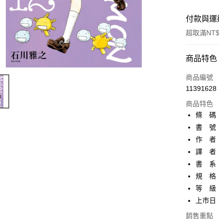
付款與運
超取滿NT$
付款方式
商品特色
信用卡一
商品編號
11391628
超商取貨
商品特色
AFTEE先
條 碼：9
相關說明
書 號：
【關於「A
作 者
ATM付款
AFTEE
便利好安
譯 者
１．簡單
書 系
２．便利
運送方式
規 格
３．安心
等 級
全家取貨
【「AFT
上市日：2
每筆NT$8
１．於結帳
付」結帳
銷售重點