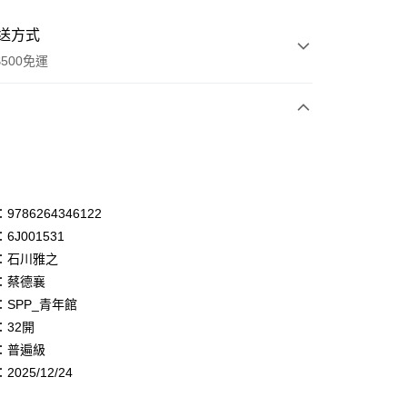
送方式
500免運
次付款
付款
享後付
786264346122
6J001531
FTEE先享後付」】
：石川雅之
先享後付是「在收到商品之後才付款」的支付方式。 讓您購物簡單
心！
：蔡德襄
：不需註冊會員、不需綁卡、不需儲值。
：SPP_青年館
：只要手機號碼，簡訊認證，即可結帳。
：32開
：先確認商品／服務後，再付款。
：普遍級
付款
EE先享後付」結帳流程】
025/12/24
0，滿NT$500(含以上)免運費
方式選擇「AFTEE先享後付」後，將跳轉至「AFTEE先享後
頁面，進行簡訊認證並確認金額後，即可完成結帳。