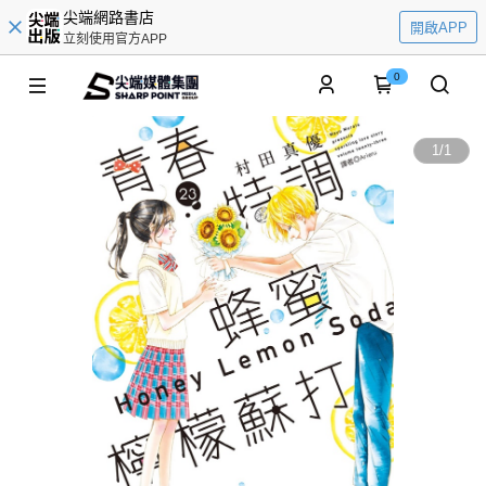
尖端網路書店
開啟APP
立刻使用官方APP
0
1
/
1