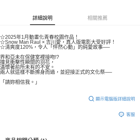
付款後7-11取貨
２．關於個人資料處理事宜，請瀏覽以下網址：
每筆NT$80，滿NT$500(含以上)免運費
https://aftee.tw/terms/#terms3
３．未成年的使用者請事先徵得法定代理人或監護人之同意方可使用
詳細說明
相關推薦
宅配
「AFTEE先享後付」，若未經同意申辦者引起之損失，本公司不負相關責
任。
每筆NT$100，滿NT$800(含以上)免運費
４．使用「AFTEE先享後付」時，將依據個別帳號之用戶狀況，依本公司即
☆2025年1月動畫化青春校園作品！
時審查核予不同之上限額度；若仍有額度不足之情形，本公司將視審查結果
國家/地區配送
查看運費
☆Snow Man Raul × 吉川愛，真人版電影大受好評！
請求用戶進行身份認證。
☆清爽度120%，令人「怦然心動」的純愛故事──
５．嚴禁一人註冊多個帳號或使用他人資訊註冊。若發現惡意使用之情形，
恩沛科技股份有限公司將有權停止該用戶之使用額度並採取法律行動。
界和亞未在保健室裡接吻!?
撞見衝擊性瞬間的羽花，
滿懷著前所未有的不安。
兩人就這樣不斷擦身而過，並迎接正式的文化祭──
「請妳相信我。」
顯示電腦版詳細說明
客服