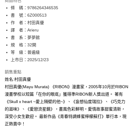
商品特色
相關說明
條 碼：9786264346535
【關於「AFTEE先享後付」】
ATM付款
AFTEE先享後付是「在收到商品之後才付款」的支付方式。 讓您購物簡單
書 號：6Z000513
便利好安心！
作 者：村田真優
１．簡單：不需註冊會員、不需綁卡、不需儲值。
運送方式
譯 者：Arieru
２．便利：只要手機號碼，簡訊認證，即可結帳。
３．安心：先確認商品／服務後，再付款。
書 系：夢夢館
全家取貨付款
規 格：32開
每筆NT$80，滿NT$500(含以上)免運費
【「AFTEE先享後付」結帳流程】
１．於結帳方式選擇「AFTEE先享後付」後，將跳轉至「AFTEE先享後付」
等 級：普遍級
付款後全家取貨
結帳頁面，進行簡訊認證並確認金額後，即可完成結帳。
上市日：2025/12/23
２．訂單成立數日內，您將收到繳費通知簡訊。
每筆NT$80，滿NT$500(含以上)免運費
３．收到繳費通知簡訊後14天內，點擊此簡訊中的連結，可透過四大超商／
銷售重點
ATM／網路銀行／等多元方式進行付款，方視為交易完成。
萊爾富取貨付款
※ 請注意：結帳手續完成當下不需立刻繳費，但若您需要取消訂單，請聯絡
姓名:村田真優
每筆NT$80，滿NT$500(含以上)免運費
購買商品的店家。未經商家同意取消之訂單仍視為有效，需透過AFTEE先享
村田真優(Mayu Murata) 《RIBON》漫畫家，2005年10月於RIBON
後付繳納相關費用。
漫畫學校以短篇「在你的眼底」獲得準RIBON新人獎出道。 著有
付款後萊爾富取貨
※ 交易是否成功請以「AFTEE先享後付 」之結帳頁面顯示為準，若有關於
是否繳費成功／繳費後需取消欲退款等相關疑問，請聯繫「AFTEE先享後付
《Skull x heart ~愛上隔壁的他~》、《妄想仙度瑞拉》、《巧克力
每筆NT$80，滿NT$500(含以上)免運費
客戶支援中心」
https://netprotections.freshdesk.com/support/home
的滋味》、《愛戀流星鏡》，畫風色彩鮮明，愛情故事甜蜜清新，
7-11取貨付款
深受小女生歡迎。 最新作品《青春特調蜂蜜檸檬蘇打》單行本，現
【注意事項】
１．透過由恩沛科技股份有限公司提供之「AFTEE先享後付」服務完成之交
每筆NT$80，滿NT$500(含以上)免運費
正熱賣中！
易，需依本服務之必要範圍內提供個人資料，並將交易相關給付款項請求債
權轉讓予恩沛科技股份有限公司。