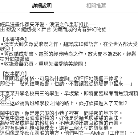
２．關於個人資料處理事宜，請瀏覽以下網址：
每筆NT$80，滿NT$500(含以上)免運費
詳細說明
相關推薦
https://aftee.tw/terms/#terms3
３．未成年的使用者請事先徵得法定代理人或監護人之同意方可使用
宅配
「AFTEE先享後付」，若未經同意申辦者引起之損失，本公司不負相關責
任。
每筆NT$100，滿NT$800(含以上)免運費
經典漫畫作家矢澤愛．浪漫之作重新推出──
４．使用「AFTEE先享後付」時，將依據個別帳號之用戶狀況，依本公司即
由 戀愛 × 縫紉機 × 舞台 交織而成的青春夢幻物語！
時審查核予不同之上限額度；若仍有額度不足之情形，本公司將視審查結果
國家/地區配送
查看運費
【本書特色】
請求用戶進行身份認證。
✦漫畫大師矢澤愛浪漫之作，翻譯成10種語言，在全世界都大受
５．嚴禁一人註冊多個帳號或使用他人資訊註冊。若發現惡意使用之情形，
歡迎！
恩沛科技股份有限公司將有權停止該用戶之使用額度並採取法律行動。
✦曾改編成動畫、電影的經典時尚之作，放大開本為25K，輕鬆
提升閱讀體驗！
✦收錄豪華彩頁，重現矢澤愛精美繪圖！
【故事簡介】
「明明我都知道⋯可是為什麼胸口卻怦怦地跳個不停呢？
即使十二點的鐘聲敲響，也請⋯不要讓我從這場夢中醒來──」
東京某升學名校高三的學生．早坂紫，即將面臨聯考而焦頭爛額
之際，
在往返於補習班和學校之間的路上，誤打誤撞進入了天堂!?
鬧中取靜，像是迷宮般的小巷子裡有一間隱密的地下室。
空氣中瀰漫著陣陣奇特的，好像是烤麵包般甜甜的香味。
牆壁被塗成鮮豔的粉紅色，不時還傳出震耳欲聾的音樂。
這裡有個舊吧檯和撞球桌，還有三架大型的縫紉機。
這個像是祕密花園般的地方，他們叫它──Atelier（工作室）⋯