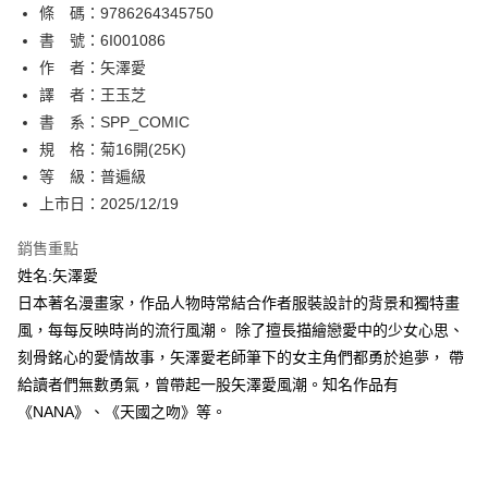
條 碼：9786264345750
【關於「AFTEE先享後付」】
ATM付款
AFTEE先享後付是「在收到商品之後才付款」的支付方式。 讓您購物簡單
書 號：6I001086
便利好安心！
作 者：矢澤愛
１．簡單：不需註冊會員、不需綁卡、不需儲值。
運送方式
譯 者：王玉芝
２．便利：只要手機號碼，簡訊認證，即可結帳。
３．安心：先確認商品／服務後，再付款。
書 系：SPP_COMIC
全家取貨付款
規 格：菊16開(25K)
每筆NT$80，滿NT$500(含以上)免運費
【「AFTEE先享後付」結帳流程】
１．於結帳方式選擇「AFTEE先享後付」後，將跳轉至「AFTEE先享後付」
等 級：普遍級
付款後全家取貨
結帳頁面，進行簡訊認證並確認金額後，即可完成結帳。
上市日：2025/12/19
２．訂單成立數日內，您將收到繳費通知簡訊。
每筆NT$80，滿NT$500(含以上)免運費
３．收到繳費通知簡訊後14天內，點擊此簡訊中的連結，可透過四大超商／
銷售重點
ATM／網路銀行／等多元方式進行付款，方視為交易完成。
萊爾富取貨付款
※ 請注意：結帳手續完成當下不需立刻繳費，但若您需要取消訂單，請聯絡
姓名:矢澤愛
每筆NT$80，滿NT$500(含以上)免運費
購買商品的店家。未經商家同意取消之訂單仍視為有效，需透過AFTEE先享
日本著名漫畫家，作品人物時常結合作者服裝設計的背景和獨特畫
後付繳納相關費用。
風，每每反映時尚的流行風潮。 除了擅長描繪戀愛中的少女心思、
付款後萊爾富取貨
※ 交易是否成功請以「AFTEE先享後付 」之結帳頁面顯示為準，若有關於
是否繳費成功／繳費後需取消欲退款等相關疑問，請聯繫「AFTEE先享後付
刻骨銘心的愛情故事，矢澤愛老師筆下的女主角們都勇於追夢， 帶
每筆NT$80，滿NT$500(含以上)免運費
客戶支援中心」
https://netprotections.freshdesk.com/support/home
給讀者們無數勇氣，曾帶起一股矢澤愛風潮。知名作品有
7-11取貨付款
《NANA》、《天國之吻》等。
【注意事項】
１．透過由恩沛科技股份有限公司提供之「AFTEE先享後付」服務完成之交
每筆NT$80，滿NT$500(含以上)免運費
易，需依本服務之必要範圍內提供個人資料，並將交易相關給付款項請求債
權轉讓予恩沛科技股份有限公司。
付款後7-11取貨