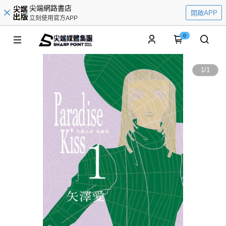
尖端網路書店
開啟APP
立刻使用官方APP
0
1
/
1