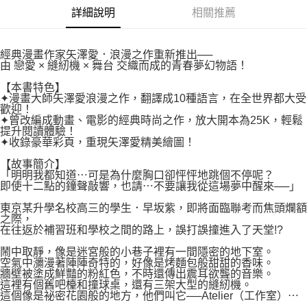
２．關於個人資料處理事宜，請瀏覽以下網址：
每筆NT$80，滿NT$500(含以上)免運費
詳細說明
相關推薦
https://aftee.tw/terms/#terms3
３．未成年的使用者請事先徵得法定代理人或監護人之同意方可使用
宅配
「AFTEE先享後付」，若未經同意申辦者引起之損失，本公司不負相關責
任。
每筆NT$100，滿NT$800(含以上)免運費
經典漫畫作家矢澤愛．浪漫之作重新推出──
４．使用「AFTEE先享後付」時，將依據個別帳號之用戶狀況，依本公司即
由 戀愛 × 縫紉機 × 舞台 交織而成的青春夢幻物語！
時審查核予不同之上限額度；若仍有額度不足之情形，本公司將視審查結果
國家/地區配送
查看運費
【本書特色】
請求用戶進行身份認證。
✦漫畫大師矢澤愛浪漫之作，翻譯成10種語言，在全世界都大受
５．嚴禁一人註冊多個帳號或使用他人資訊註冊。若發現惡意使用之情形，
歡迎！
恩沛科技股份有限公司將有權停止該用戶之使用額度並採取法律行動。
✦曾改編成動畫、電影的經典時尚之作，放大開本為25K，輕鬆
提升閱讀體驗！
✦收錄豪華彩頁，重現矢澤愛精美繪圖！
【故事簡介】
「明明我都知道⋯可是為什麼胸口卻怦怦地跳個不停呢？
即使十二點的鐘聲敲響，也請⋯不要讓我從這場夢中醒來──」
東京某升學名校高三的學生．早坂紫，即將面臨聯考而焦頭爛額
之際，
在往返於補習班和學校之間的路上，誤打誤撞進入了天堂!?
鬧中取靜，像是迷宮般的小巷子裡有一間隱密的地下室。
空氣中瀰漫著陣陣奇特的，好像是烤麵包般甜甜的香味。
牆壁被塗成鮮豔的粉紅色，不時還傳出震耳欲聾的音樂。
這裡有個舊吧檯和撞球桌，還有三架大型的縫紉機。
這個像是祕密花園般的地方，他們叫它──Atelier（工作室）⋯