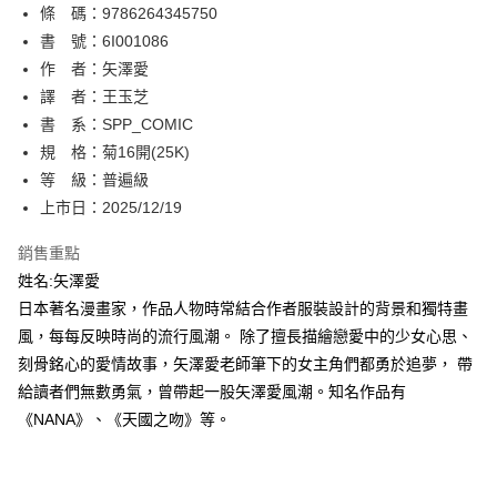
條 碼：9786264345750
【關於「AFTEE先享後付」】
ATM付款
AFTEE先享後付是「在收到商品之後才付款」的支付方式。 讓您購物簡單
書 號：6I001086
便利好安心！
作 者：矢澤愛
１．簡單：不需註冊會員、不需綁卡、不需儲值。
運送方式
譯 者：王玉芝
２．便利：只要手機號碼，簡訊認證，即可結帳。
３．安心：先確認商品／服務後，再付款。
書 系：SPP_COMIC
全家取貨付款
規 格：菊16開(25K)
每筆NT$80，滿NT$500(含以上)免運費
【「AFTEE先享後付」結帳流程】
１．於結帳方式選擇「AFTEE先享後付」後，將跳轉至「AFTEE先享後付」
等 級：普遍級
付款後全家取貨
結帳頁面，進行簡訊認證並確認金額後，即可完成結帳。
上市日：2025/12/19
２．訂單成立數日內，您將收到繳費通知簡訊。
每筆NT$80，滿NT$500(含以上)免運費
３．收到繳費通知簡訊後14天內，點擊此簡訊中的連結，可透過四大超商／
銷售重點
ATM／網路銀行／等多元方式進行付款，方視為交易完成。
萊爾富取貨付款
※ 請注意：結帳手續完成當下不需立刻繳費，但若您需要取消訂單，請聯絡
姓名:矢澤愛
每筆NT$80，滿NT$500(含以上)免運費
購買商品的店家。未經商家同意取消之訂單仍視為有效，需透過AFTEE先享
日本著名漫畫家，作品人物時常結合作者服裝設計的背景和獨特畫
後付繳納相關費用。
風，每每反映時尚的流行風潮。 除了擅長描繪戀愛中的少女心思、
付款後萊爾富取貨
※ 交易是否成功請以「AFTEE先享後付 」之結帳頁面顯示為準，若有關於
是否繳費成功／繳費後需取消欲退款等相關疑問，請聯繫「AFTEE先享後付
刻骨銘心的愛情故事，矢澤愛老師筆下的女主角們都勇於追夢， 帶
每筆NT$80，滿NT$500(含以上)免運費
客戶支援中心」
https://netprotections.freshdesk.com/support/home
給讀者們無數勇氣，曾帶起一股矢澤愛風潮。知名作品有
7-11取貨付款
《NANA》、《天國之吻》等。
【注意事項】
１．透過由恩沛科技股份有限公司提供之「AFTEE先享後付」服務完成之交
每筆NT$80，滿NT$500(含以上)免運費
易，需依本服務之必要範圍內提供個人資料，並將交易相關給付款項請求債
權轉讓予恩沛科技股份有限公司。
付款後7-11取貨