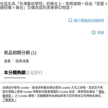
在這名為「矢澤藝術學院」的舞台上，即將展開一段由「戀愛 ×
縫紉機 × 舞台」交織而成的青春夢幻物語！
顯示電腦版詳細說明
客服
商品相關分類 (1)
漫畫
經典漫畫
本分類熱銷
全站排行
本網站中使用 cookie，欲查詢有關本網站使用 cookie 方式之詳情，及若您不希
熱門標籤
望在電腦上使用 cookie 時應如何變更電腦的 cookie 設定，請參閱本網站「
隱私
權條款
」之 Cookie 聲明。您繼續使用本網站即表示您同意本公司得按本網站使
用條款之 Cookie 聲明使用 cookie。
了解更多 >