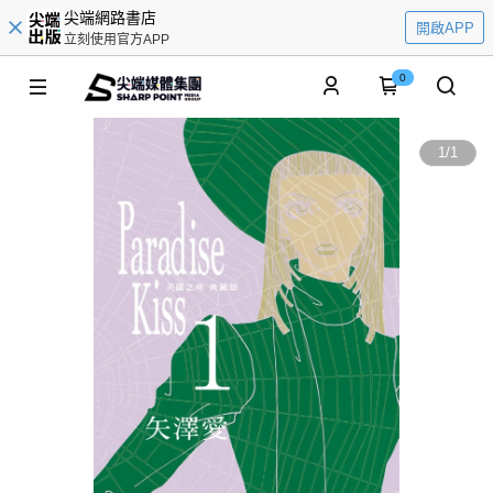
尖端網路書店
開啟APP
立刻使用官方APP
0
1
/
1