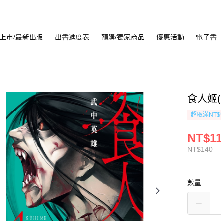
上市/最新出版
出書進度表
預購/獨家商品
優惠活動
電子書
食人姬(
超取滿NT$
NT$1
NT$140
數量