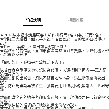
易，需依本服務之必要範圍內提供個人資料，並將交易相關給付款項請求債
權轉讓予恩沛科技股份有限公司。
付款後7-11取貨
２．關於個人資料處理事宜，請瀏覽以下網址：
每筆NT$80，滿NT$500(含以上)免運費
https://aftee.tw/terms/#terms3
３．未成年的使用者請事先徵得法定代理人或監護人之同意方可使用
詳細說明
相關推薦
宅配
「AFTEE先享後付」，若未經同意申辦者引起之損失，本公司不負相關責
任。
每筆NT$100，滿NT$800(含以上)免運費
４．使用「AFTEE先享後付」時，將依據個別帳號之用戶狀況，依本公司即
★2016這本輕小說最厲害！新作排行第1名。總排行第4名。
時審查核予不同之上限額度；若仍有額度不足之情形，本公司將視審查結果
國家/地區配送
查看運費
★網羅三大繪者，超豪華人設、插圖融於一書的超熱血機甲小
請求用戶進行身份認證。
說。
５．嚴禁一人註冊多個帳號或使用他人資訊註冊。若發現惡意使用之情形，
★PV化、模型化，臺日讀者好評不斷！
恩沛科技股份有限公司將有權停止該用戶之使用額度並採取法律行動。
★爆炸般的暢快感，直到最後還是熱血到會燙傷，新世代機人輕
小說最終章登場！
「即使如此，我還是希望妳活下去！」
以艾倫身負重傷又喪失記憶為代價，人類得到了拯救──眾人是
這樣認為的。
然而仁卻提出警告，如果不修復地球本身，馬里斯就會再次出
現。
為了防止馬里斯再次發生，就需要用到環境修復型鄰人「世界守
護」。
然而能啟動它的適任者卻寥寥可數，而且啟動後適任者就會被它
吸收，
接著以這樣的模式繞行地球軌道來修復地球。