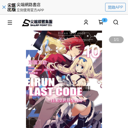
尖端網路書店
開啟APP
立刻使用官方APP
0
1
/
1