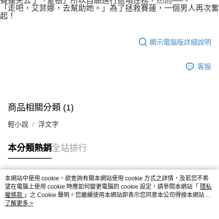
賽蓮失去了「夏樹」所以自願進行這項任務，然而──。
「走吧，艾菲娜，去幫助她。」為了拯救賽蓮，一個男人再次奮
起！
顯示電腦版詳細說明
客服
商品相關分類 (1)
輕小說
浮文字
本分類熱銷
全站排行
本網站中使用 cookie，欲查詢有關本網站使用 cookie 方式之詳情，及若您不希
熱門標籤
望在電腦上使用 cookie 時應如何變更電腦的 cookie 設定，請參閱本網站「
隱私
權條款
」之 Cookie 聲明。您繼續使用本網站即表示您同意本公司得按本網站使
用條款之 Cookie 聲明使用 cookie。
了解更多 >