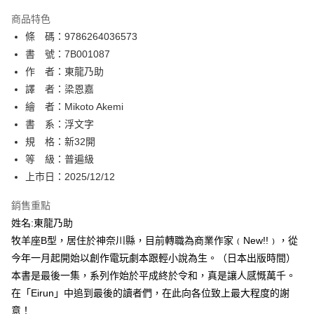
AFTEE先享後付
商品特色
相關說明
條 碼：9786264036573
【關於「AFTEE先享後付」】
ATM付款
AFTEE先享後付是「在收到商品之後才付款」的支付方式。 讓您購物簡單
書 號：7B001087
便利好安心！
作 者：東龍乃助
１．簡單：不需註冊會員、不需綁卡、不需儲值。
運送方式
譯 者：梁恩嘉
２．便利：只要手機號碼，簡訊認證，即可結帳。
３．安心：先確認商品／服務後，再付款。
繪 者：Mikoto Akemi
全家取貨付款
書 系：浮文字
每筆NT$80，滿NT$500(含以上)免運費
【「AFTEE先享後付」結帳流程】
１．於結帳方式選擇「AFTEE先享後付」後，將跳轉至「AFTEE先享後付」
規 格：新32開
付款後全家取貨
結帳頁面，進行簡訊認證並確認金額後，即可完成結帳。
等 級：普遍級
２．訂單成立數日內，您將收到繳費通知簡訊。
每筆NT$80，滿NT$500(含以上)免運費
上市日：2025/12/12
３．收到繳費通知簡訊後14天內，點擊此簡訊中的連結，可透過四大超商／
ATM／網路銀行／等多元方式進行付款，方視為交易完成。
萊爾富取貨付款
※ 請注意：結帳手續完成當下不需立刻繳費，但若您需要取消訂單，請聯絡
銷售重點
每筆NT$80，滿NT$500(含以上)免運費
購買商品的店家。未經商家同意取消之訂單仍視為有效，需透過AFTEE先享
姓名:東龍乃助
後付繳納相關費用。
牧羊座B型，居住於神奈川縣，目前轉職為商業作家﹙New!!﹚，從
付款後萊爾富取貨
※ 交易是否成功請以「AFTEE先享後付 」之結帳頁面顯示為準，若有關於
是否繳費成功／繳費後需取消欲退款等相關疑問，請聯繫「AFTEE先享後付
今年一月起開始以創作電玩劇本跟輕小說為生。（日本出版時間）
每筆NT$80，滿NT$500(含以上)免運費
客戶支援中心」
https://netprotections.freshdesk.com/support/home
本書是最後一集，系列作始於平成終於令和，真是讓人感慨萬千。
7-11取貨付款
在「Eirun」中追到最後的讀者們，在此向各位致上最大程度的謝
【注意事項】
１．透過由恩沛科技股份有限公司提供之「AFTEE先享後付」服務完成之交
每筆NT$80，滿NT$500(含以上)免運費
意！