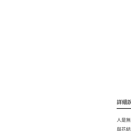
詳細
人是無
與花結