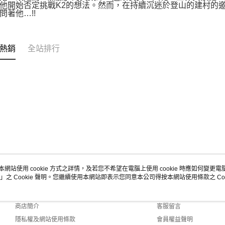
他開始否定挑戰K2的想法。然而，在持續沉迷於登山的建村的
問著他…!!
熱銷
全站排行
本網站使用 cookie 方式之詳情，及若您不希望在電腦上使用 cookie 時應如何變更電腦的
」之 Cookie 聲明。您繼續使用本網站即表示您同意本公司得按本網站使用條款之 Coo
關於我們
客服資訊
品牌故事
購物說明
商店簡介
客服留言
隱私權及網站使用條款
會員權益聲明