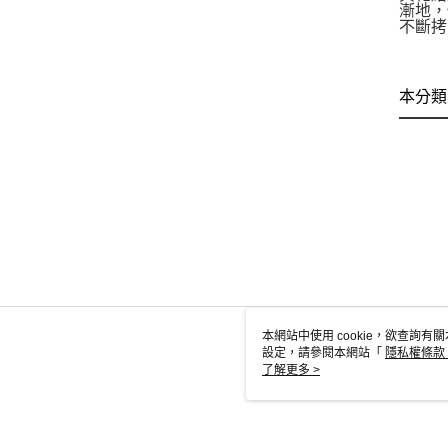
漸地，
不斷拷
本分類
本網站中使用 cookie，欲查詢有關
設定，請參閱本網站「
隱私權條款
使用 cookie。
了解更多 >