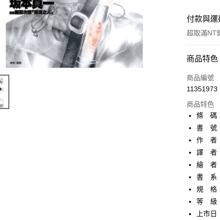
付款與運
超取滿NT$
付款方式
商品特色
信用卡一
商品編號
11351973
超商取貨
商品特色
AFTEE先
條 碼：9
相關說明
書 號：
【關於「A
作 者
ATM付款
AFTEE
便利好安
譯 者
１．簡單
繪 者
２．便利
運送方式
書 系
３．安心
規 格
全家取貨
【「AFT
等 級
每筆NT$8
１．於結帳
付」結帳
上市日：2