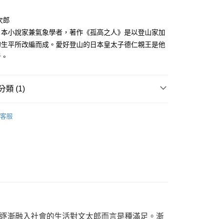
家取貨
成立數日內，您將收到繳費通知簡訊。
費通知簡訊後14天內，點擊此簡訊中的連結，可透過四大超商
0，滿NT$500(含以上)免運費
次郎
網路銀行／等多元方式進行付款，方視為交易完成。
：結帳手續完成當下不需立刻繳費，但若您需要取消訂單，請聯
日本小說家兼氣象學者，著作《孤高之人》是以登山家加
貨付款
的店家。未經商家同意取消之訂單仍視為有效，需透過AFTEE
的生平所改編而成。愛好登山的日本皇太子德仁親王是他
繳納相關費用。
0，滿NT$500(含以上)免運費
否成功請以「AFTEE先享後付 」之結帳頁面顯示為準，若有關於
者。
功／繳費後需取消欲退款等相關疑問，請聯繫「AFTEE先享後
爾富取貨
援中心」
https://netprotections.freshdesk.com/support/home
0，滿NT$500(含以上)免運費
類 (1)
項】
付款
恩沛科技股份有限公司提供之「AFTEE先享後付」服務完成之
年漫畫
依本服務之必要範圍內提供個人資料，並將交易相關給付款項請
0，滿NT$500(含以上)免運費
客服
讓予恩沛科技股份有限公司。
個人資料處理事宜，請瀏覽以下網址：
1取貨
ee.tw/terms/#terms3
0，滿NT$500(含以上)免運費
年的使用者請事先徵得法定代理人或監護人之同意方可使用
E先享後付」，若未經同意申辦者引起之損失，本公司不負相關責
AFTEE先享後付」時，將依據個別帳號之用戶狀況，依本公司
00，滿NT$800(含以上)免運費
核予不同之上限額度；若仍有額度不足之情形，本公司將視審查
用戶進行身份認證。
配送
查看運費
一人註冊多個帳號或使用他人資訊註冊。若發現惡意使用之情
科技股份有限公司將有權停止該用戶之使用額度並採取法律行
逐漸融入社會的生活對文太郎而言是種滿足。漸