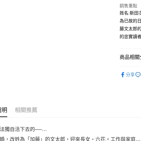
付款後全
２．訂單
銷售重點
３．收到繳
每筆NT$8
姓名:新田
／ATM／
※ 請注意
為已故的
萊爾富取
絡購買商品
藤文太郎
先享後付
每筆NT$8
※ 交易是
的忠實讀
是否繳費成
付款後萊
付客戶支
每筆NT$8
商品相關分
【注意事
7-11取貨
１．透過由
漫畫
青
交易，需
每筆NT$8
分享
求債權轉
２．關於
付款後7-1
https://aft
每筆NT$8
３．未成
「AFTE
宅配
任。
４．使用「
說明
相關推薦
每筆NT$1
即時審查
結果請求
國家/地區
５．嚴禁
法獨自活下去的──…
形，恩沛
動。
婚，改姓為「加藤」的文太郎，迎來長女‧六花。工作與家庭…