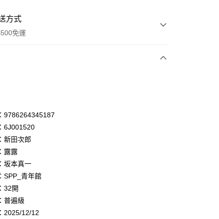
送方式
500免運
次付款
付款
享後付
786264345187
6J001520
FTEE先享後付」】
：新田次郎
先享後付是「在收到商品之後才付款」的支付方式。 讓您購物簡單
心！
：露露
：不需註冊會員、不需綁卡、不需儲值。
：坂本真一
：只要手機號碼，簡訊認證，即可結帳。
：SPP_青年館
：先確認商品／服務後，再付款。
：32開
付款
EE先享後付」結帳流程】
：普遍級
0，滿NT$500(含以上)免運費
方式選擇「AFTEE先享後付」後，將跳轉至「AFTEE先享後
頁面，進行簡訊認證並確認金額後，即可完成結帳。
025/12/12