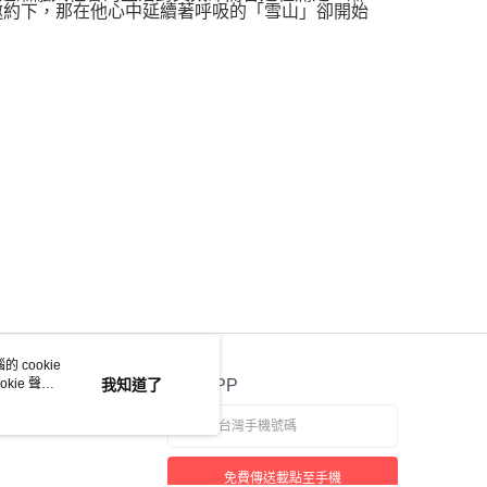
邀約下，那在他心中延續著呼吸的「雪山」卻開始
 cookie
kie 聲明
我知道了
官方APP
免費傳送載點至手機