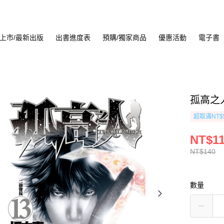
上市/最新出版
出書進度表
預購/獨家商品
優惠活動
電子書
孤高之人
超取滿NT$
NT$1
NT$140
數量