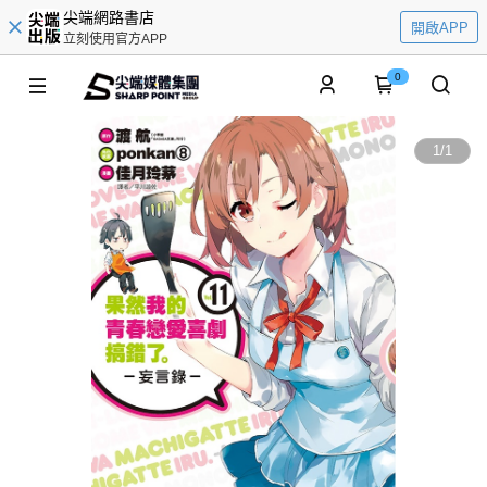
尖端網路書店
開啟APP
立刻使用官方APP
0
1
/
1