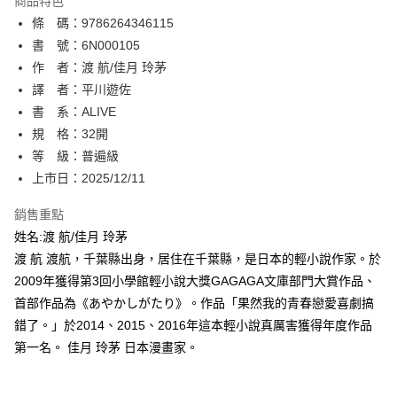
商品特色
相關說明
條 碼：9786264346115
【關於「AFTEE先享後付」】
ATM付款
AFTEE先享後付是「在收到商品之後才付款」的支付方式。 讓您購物簡單
書 號：6N000105
便利好安心！
作 者：渡 航/佳月 玲茅
１．簡單：不需註冊會員、不需綁卡、不需儲值。
運送方式
譯 者：平川遊佐
２．便利：只要手機號碼，簡訊認證，即可結帳。
３．安心：先確認商品／服務後，再付款。
書 系：ALIVE
全家取貨付款
規 格：32開
每筆NT$80，滿NT$500(含以上)免運費
【「AFTEE先享後付」結帳流程】
１．於結帳方式選擇「AFTEE先享後付」後，將跳轉至「AFTEE先享後付」
等 級：普遍級
付款後全家取貨
結帳頁面，進行簡訊認證並確認金額後，即可完成結帳。
上市日：2025/12/11
２．訂單成立數日內，您將收到繳費通知簡訊。
每筆NT$80，滿NT$500(含以上)免運費
３．收到繳費通知簡訊後14天內，點擊此簡訊中的連結，可透過四大超商／
銷售重點
ATM／網路銀行／等多元方式進行付款，方視為交易完成。
萊爾富取貨付款
※ 請注意：結帳手續完成當下不需立刻繳費，但若您需要取消訂單，請聯絡
姓名:渡 航/佳月 玲茅
每筆NT$80，滿NT$500(含以上)免運費
購買商品的店家。未經商家同意取消之訂單仍視為有效，需透過AFTEE先享
渡 航 渡航，千葉縣出身，居住在千葉縣，是日本的輕小說作家。於
後付繳納相關費用。
2009年獲得第3回小學館輕小說大獎GAGAGA文庫部門大賞作品、
付款後萊爾富取貨
※ 交易是否成功請以「AFTEE先享後付 」之結帳頁面顯示為準，若有關於
是否繳費成功／繳費後需取消欲退款等相關疑問，請聯繫「AFTEE先享後付
首部作品為《あやかしがたり》。作品「果然我的青春戀愛喜劇搞
每筆NT$80，滿NT$500(含以上)免運費
客戶支援中心」
https://netprotections.freshdesk.com/support/home
錯了。」於2014、2015、2016年這本輕小說真厲害獲得年度作品
7-11取貨付款
第一名。 佳月 玲茅 日本漫畫家。
【注意事項】
１．透過由恩沛科技股份有限公司提供之「AFTEE先享後付」服務完成之交
每筆NT$80，滿NT$500(含以上)免運費
易，需依本服務之必要範圍內提供個人資料，並將交易相關給付款項請求債
權轉讓予恩沛科技股份有限公司。