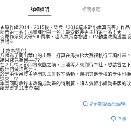
付款後7-11取貨
２．關於個人資料處理事宜，請瀏覽以下網址：
每筆NT$80，滿NT$500(含以上)免運費
詳細說明
相關推薦
https://aftee.tw/terms/#terms3
３．未成年的使用者請事先徵得法定代理人或監護人之同意方可使用
宅配
「AFTEE先享後付」，若未經同意申辦者引起之損失，本公司不負相關責
任。
每筆NT$100，滿NT$800(含以上)免運費
★原作繼2014、2015後，榮登「2016這本輕小說真厲害」作品
４．使用「AFTEE先享後付」時，將依據個別帳號之用戶狀況，依本公司即
部門第一名！插畫部門第一名！最受歡迎男主角第一名！★
時審查核予不同之上限額度；若仍有額度不足之情形，本公司將視審查結果
☆原作系列突破500萬本，超人氣青春物語，TV動畫改編漫畫版
國家/地區配送
查看運費
登場☆
請求用戶進行身份認證。
５．嚴禁一人註冊多個帳號或使用他人資訊註冊。若發現惡意使用之情形，
【 故事簡介】
恩沛科技股份有限公司將有權停止該用戶之使用額度並採取法律行動。
八幡為了問出葉山的出路，打算在馬拉松大賽裡執行某項計畫。
結果究竟為何──??
在２月情人節即將來臨之前，三浦等人來到侍奉社，想請雪之下
教她們做巧克力。
於是由伊呂波主導開設烹飪教室活動，還把其他學校的學生也捲
進來…!?
本書同時收錄未改編成動畫的特別篇，超人氣輕小說動畫版的改
編漫畫第11集登場!!
顯示電腦版詳細說明
客服