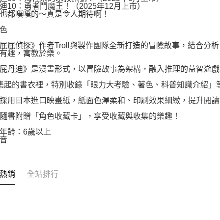
迪10：勇者鬥魔王！（2025年12月上市）
也都噗噗的～真是令人期待啊！
色
屁屁偵探》作者Troll與製作團隊全新打造的冒險故事，結合
有趣，寓教於樂。
屁丹迪》是漫畫形式，以冒險故事為架構，融入推理的益智遊戲
集起的書衣裡，特別收錄「眼力大考驗、著色、科普知識介紹」
採用日本進口映畫紙，紙面色澤柔和、印刷效果細緻，提升閱讀
隨書附贈「角色收藏卡」，享受收藏與收集的樂趣！
年齡：6歲以上
音
熱銷
全站排行