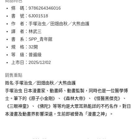
商品特色
相關說明
條 碼：9786264346016
【關於「AFTEE先享後付」】
ATM付款
AFTEE先享後付是「在收到商品之後才付款」的支付方式。 讓您購物簡單
書 號：6J001518
便利好安心！
作 者：手塚治虫／田畑由秋／大熊由護
１．簡單：不需註冊會員、不需綁卡、不需儲值。
運送方式
譯 者：林武三
２．便利：只要手機號碼，簡訊認證，即可結帳。
３．安心：先確認商品／服務後，再付款。
書 系：SPP_青年館
全家取貨付款
規 格：32開
每筆NT$80，滿NT$500(含以上)免運費
【「AFTEE先享後付」結帳流程】
１．於結帳方式選擇「AFTEE先享後付」後，將跳轉至「AFTEE先享後付」
等 級：普遍級
付款後全家取貨
結帳頁面，進行簡訊認證並確認金額後，即可完成結帳。
上市日：2025/12/02
２．訂單成立數日內，您將收到繳費通知簡訊。
每筆NT$80，滿NT$500(含以上)免運費
３．收到繳費通知簡訊後14天內，點擊此簡訊中的連結，可透過四大超商／
銷售重點
ATM／網路銀行／等多元方式進行付款，方視為交易完成。
萊爾富取貨付款
※ 請注意：結帳手續完成當下不需立刻繳費，但若您需要取消訂單，請聯絡
姓名:手塚治虫／田畑由秋／大熊由護
每筆NT$80，滿NT$500(含以上)免運費
購買商品的店家。未經商家同意取消之訂單仍視為有效，需透過AFTEE先享
手塚治虫 日本漫畫家、動畫師、動畫監製，同時也是一位醫學博
後付繳納相關費用。
士。筆下的《原子小金剛》、《森林大帝》、《怪醫黑傑克》、
付款後萊爾富取貨
※ 交易是否成功請以「AFTEE先享後付 」之結帳頁面顯示為準，若有關於
是否繳費成功／繳費後需取消欲退款等相關疑問，請聯繫「AFTEE先享後付
《三眼神童》、《佛陀》等等均是大眾耳熟能詳的不朽名作，對日
每筆NT$80，滿NT$500(含以上)免運費
客戶支援中心」
https://netprotections.freshdesk.com/support/home
本漫畫及動畫界影響深遠，生前即被譽為「漫畫之神」。
7-11取貨付款
【注意事項】
１．透過由恩沛科技股份有限公司提供之「AFTEE先享後付」服務完成之交
每筆NT$80，滿NT$500(含以上)免運費
易，需依本服務之必要範圍內提供個人資料，並將交易相關給付款項請求債
權轉讓予恩沛科技股份有限公司。