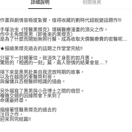
付款後7-11取貨
詳細說明
相關推薦
２．關於個人資料處理事宜，請瀏覽以下網址：
每筆NT$80，滿NT$500(含以上)免運費
https://aftee.tw/terms/#terms3
３．未成年的使用者請事先徵得法定代理人或監護人之同意方可使用
宅配
作畫與劇情皆極度紮實、值得收藏的劃時代超蛻變話題作!!!
「AFTEE先享後付」，若未經同意申辦者引起之損失，本公司不負相關責
任。
每筆NT$100，滿NT$800(含以上)免運費
手塚治虫《怪醫黑傑克》堪稱醫療漫畫的頂尖之作。
４．使用「AFTEE先享後付」時，將依據個別帳號之用戶狀況，依本公司即
作中主角間黑男（即後來的黑傑克）
時審查核予不同之上限額度；若仍有額度不足之情形，本公司將視審查結果
國家/地區配送
查看運費
是為了什麼而開始無照行醫、成為收取天價醫療費的密醫呢…
請求用戶進行身份認證。
５．嚴禁一人註冊多個帳號或使用他人資訊註冊。若發現惡意使用之情形，
★描繪黑傑克過去的話題之作堂堂完結!!
恩沛科技股份有限公司將有權停止該用戶之使用額度並採取法律行動。
只留下一封親筆信，就消失了身影的如月惠。
驚險的「相遇的一刻」篇，兩人戀情的結果會是…？
接下來是黑男赴美自我流放時期的故事，
以及在越南的軍醫齊利哥，
與僱傭兵百樹醫師相識的插曲。
另外描寫了黑男與小丑博士之間的宿怨。
複雜交錯的因緣際會下來到了
命運最終章。
描繪著怪醫黑傑克的過去的
注目之作，
迎來到完結篇!!