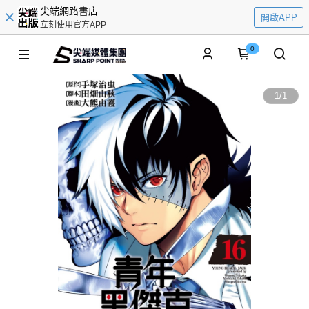
尖端網路書店
開啟APP
立刻使用官方APP
0
1
/
1