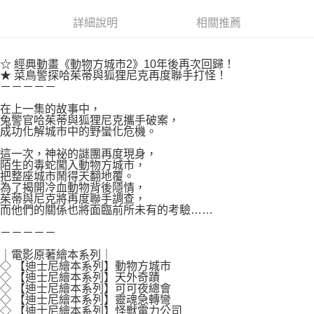
付款後7-11取貨
２．關於個人資料處理事宜，請瀏覽以下網址：
每筆NT$80，滿NT$500(含以上)免運費
詳細說明
相關推薦
https://aftee.tw/terms/#terms3
３．未成年的使用者請事先徵得法定代理人或監護人之同意方可使用
宅配
「AFTEE先享後付」，若未經同意申辦者引起之損失，本公司不負相關責
任。
☆ 經典動畫《動物方城市2》10年後再次回歸！
每筆NT$100，滿NT$800(含以上)免運費
４．使用「AFTEE先享後付」時，將依據個別帳號之用戶狀況，依本公司即
★ 菜鳥警探哈茱蒂與狐狸尼克再度聯手打怪！
－－－－－
時審查核予不同之上限額度；若仍有額度不足之情形，本公司將視審查結果
國家/地區配送
查看運費
請求用戶進行身份認證。
在上一集的故事中，
５．嚴禁一人註冊多個帳號或使用他人資訊註冊。若發現惡意使用之情形，
兔警官哈茱蒂與狐狸尼克攜手破案，
恩沛科技股份有限公司將有權停止該用戶之使用額度並採取法律行動。
成功化解城市中的野蠻化危機。
這一次，神祕的謎團再度現身，
陌生的毒蛇闖入動物方城市，
把整座城市鬧得天翻地覆。
為了揭開冷血動物背後隱情，
茱蒂與尼克將再度聯手調查，
而他們的關係也將面臨前所未有的考驗……
－－－－－
｜電影原著繪本系列｜
◇ 【迪士尼繪本系列】動物方城市
◇ 【迪士尼繪本系列】天外奇蹟
◇ 【迪士尼繪本系列】可可夜總會
◇ 【迪士尼繪本系列】靈魂急轉彎
◇ 【迪士尼繪本系列】怪獸電力公司