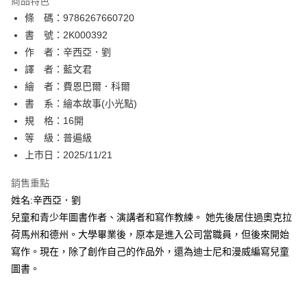
商品特色
相關說明
條 碼：9786267660720
【關於「AFTEE先享後付」】
ATM付款
AFTEE先享後付是「在收到商品之後才付款」的支付方式。 讓您購物簡單
書 號：2K000392
便利好安心！
作 者：辛西亞．劉
１．簡單：不需註冊會員、不需綁卡、不需儲值。
運送方式
譯 者：藍文君
２．便利：只要手機號碼，簡訊認證，即可結帳。
３．安心：先確認商品／服務後，再付款。
繪 者：費恩巴爾．科爾
全家取貨付款
書 系：繪本故事(小光點)
每筆NT$80，滿NT$500(含以上)免運費
【「AFTEE先享後付」結帳流程】
１．於結帳方式選擇「AFTEE先享後付」後，將跳轉至「AFTEE先享後付」
規 格：16開
付款後全家取貨
結帳頁面，進行簡訊認證並確認金額後，即可完成結帳。
等 級：普遍級
２．訂單成立數日內，您將收到繳費通知簡訊。
每筆NT$80，滿NT$500(含以上)免運費
上市日：2025/11/21
３．收到繳費通知簡訊後14天內，點擊此簡訊中的連結，可透過四大超商／
ATM／網路銀行／等多元方式進行付款，方視為交易完成。
萊爾富取貨付款
※ 請注意：結帳手續完成當下不需立刻繳費，但若您需要取消訂單，請聯絡
銷售重點
每筆NT$80，滿NT$500(含以上)免運費
購買商品的店家。未經商家同意取消之訂單仍視為有效，需透過AFTEE先享
姓名:辛西亞．劉
後付繳納相關費用。
兒童和青少年圖書作者、演講者和寫作教練。 她先後居住過奧克拉
付款後萊爾富取貨
※ 交易是否成功請以「AFTEE先享後付 」之結帳頁面顯示為準，若有關於
是否繳費成功／繳費後需取消欲退款等相關疑問，請聯繫「AFTEE先享後付
荷馬州和德州。大學畢業後，原本是進入公司當職員，但後來開始
每筆NT$80，滿NT$500(含以上)免運費
客戶支援中心」
https://netprotections.freshdesk.com/support/home
寫作。現在，除了創作自己的作品外，還為迪士尼和漫威編寫兒童
7-11取貨付款
圖書。
【注意事項】
１．透過由恩沛科技股份有限公司提供之「AFTEE先享後付」服務完成之交
每筆NT$80，滿NT$500(含以上)免運費
易，需依本服務之必要範圍內提供個人資料，並將交易相關給付款項請求債
權轉讓予恩沛科技股份有限公司。