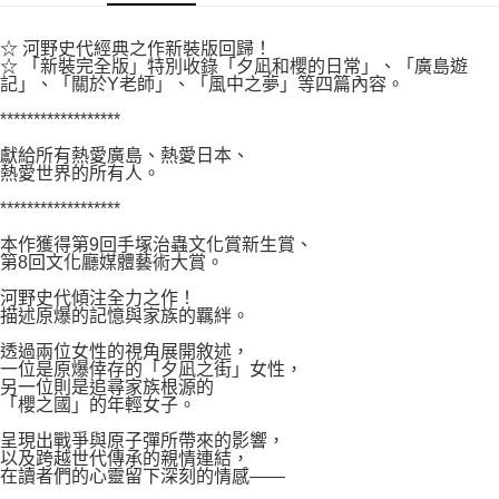
付款後7-11取貨
２．關於個人資料處理事宜，請瀏覽以下網址：
每筆NT$80，滿NT$500(含以上)免運費
https://aftee.tw/terms/#terms3
☆ 河野史代經典之作新裝版回歸！
３．未成年的使用者請事先徵得法定代理人或監護人之同意方可使用
☆ 「新裝完全版」特別收錄「夕凪和櫻的日常」、「廣島遊
宅配
「AFTEE先享後付」，若未經同意申辦者引起之損失，本公司不負相關責
記」、「關於Y老師」、「風中之夢」等四篇內容。
任。
每筆NT$100，滿NT$800(含以上)免運費
４．使用「AFTEE先享後付」時，將依據個別帳號之用戶狀況，依本公司即
******************
時審查核予不同之上限額度；若仍有額度不足之情形，本公司將視審查結果
國家/地區配送
查看運費
獻給所有熱愛廣島、熱愛日本、
請求用戶進行身份認證。
熱愛世界的所有人。
５．嚴禁一人註冊多個帳號或使用他人資訊註冊。若發現惡意使用之情形，
恩沛科技股份有限公司將有權停止該用戶之使用額度並採取法律行動。
******************
本作獲得第9回手塚治蟲文化賞新生賞、
第8回文化廳媒體藝術大賞。
河野史代傾注全力之作！
描述原爆的記憶與家族的羈絆。
透過兩位女性的視角展開敘述，
一位是原爆倖存的「夕凪之街」女性，
另一位則是追尋家族根源的
「櫻之國」的年輕女子。
呈現出戰爭與原子彈所帶來的影響，
以及跨越世代傳承的親情連結，
在讀者們的心靈留下深刻的情感——