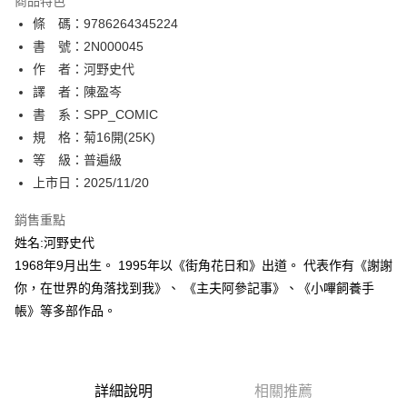
商品特色
相關說明
條 碼：9786264345224
【關於「AFTEE先享後付」】
ATM付款
AFTEE先享後付是「在收到商品之後才付款」的支付方式。 讓您購物簡單
書 號：2N000045
便利好安心！
作 者：河野史代
１．簡單：不需註冊會員、不需綁卡、不需儲值。
運送方式
譯 者：陳盈岑
２．便利：只要手機號碼，簡訊認證，即可結帳。
３．安心：先確認商品／服務後，再付款。
書 系：SPP_COMIC
全家取貨付款
規 格：菊16開(25K)
每筆NT$80，滿NT$500(含以上)免運費
【「AFTEE先享後付」結帳流程】
１．於結帳方式選擇「AFTEE先享後付」後，將跳轉至「AFTEE先享後付」
等 級：普遍級
付款後全家取貨
結帳頁面，進行簡訊認證並確認金額後，即可完成結帳。
上市日：2025/11/20
２．訂單成立數日內，您將收到繳費通知簡訊。
每筆NT$80，滿NT$500(含以上)免運費
３．收到繳費通知簡訊後14天內，點擊此簡訊中的連結，可透過四大超商／
銷售重點
ATM／網路銀行／等多元方式進行付款，方視為交易完成。
萊爾富取貨付款
※ 請注意：結帳手續完成當下不需立刻繳費，但若您需要取消訂單，請聯絡
姓名:河野史代
每筆NT$80，滿NT$500(含以上)免運費
購買商品的店家。未經商家同意取消之訂單仍視為有效，需透過AFTEE先享
1968年9月出生。 1995年以《街角花日和》出道。 代表作有《謝謝
後付繳納相關費用。
你，在世界的角落找到我》、 《主夫阿參記事》、《小嗶飼養手
付款後萊爾富取貨
※ 交易是否成功請以「AFTEE先享後付 」之結帳頁面顯示為準，若有關於
是否繳費成功／繳費後需取消欲退款等相關疑問，請聯繫「AFTEE先享後付
帳》等多部作品。
每筆NT$80，滿NT$500(含以上)免運費
客戶支援中心」
https://netprotections.freshdesk.com/support/home
7-11取貨付款
【注意事項】
１．透過由恩沛科技股份有限公司提供之「AFTEE先享後付」服務完成之交
每筆NT$80，滿NT$500(含以上)免運費
易，需依本服務之必要範圍內提供個人資料，並將交易相關給付款項請求債
詳細說明
相關推薦
權轉讓予恩沛科技股份有限公司。