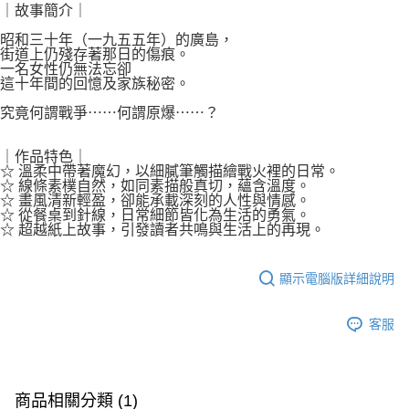
｜故事簡介｜
昭和三十年（一九五五年）的廣島，
街道上仍殘存著那日的傷痕。
一名女性仍無法忘卻
這十年間的回憶及家族秘密。
究竟何謂戰爭⋯⋯何謂原爆⋯⋯？
｜作品特色｜
☆ 溫柔中帶著魔幻，以細膩筆觸描繪戰火裡的日常。
☆ 線條素樸自然，如同素描般真切，蘊含溫度。
☆ 畫風清新輕盈，卻能承載深刻的人性與情感。
☆ 從餐桌到針線，日常細節皆化為生活的勇氣。
☆ 超越紙上故事，引發讀者共鳴與生活上的再現。
顯示電腦版詳細說明
客服
商品相關分類 (1)