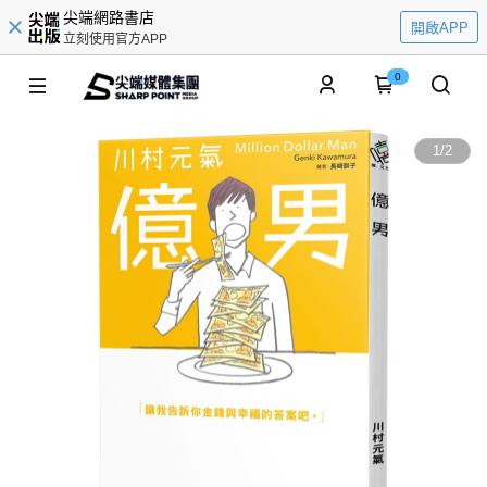
尖端網路書店
開啟APP
立刻使用官方APP
0
1
/
2