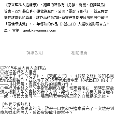
付款後7-11取貨
２．關於個人資料處理事宜，請瀏覽以下網址：
《原來理科人這樣想》。翻譯的著作有《男孩、鼴鼠、狐狸與馬》
每筆NT$80，滿NT$500(含以上)免運費
https://aftee.tw/terms/#terms3
等書。22年將自身小說做為原作，公開了電影《百花》，並且負責
３．未成年的使用者請事先徵得法定代理人或監護人之同意方可使用
宅配
擔任該電影的導演。該作品於第70回聖賽巴斯提安國際影展中奪得
「AFTEE先享後付」，若未經同意申辦者引起之損失，本公司不負相關責
任。
每筆NT$100，滿NT$800(含以上)免運費
「最佳導演獎」。25年導演的作品《8號出口》入選坎城影展官方片
４．使用「AFTEE先享後付」時，將依據個別帳號之用戶狀況，依本公司即
單。 官網：genkikawamura.com
時審查核予不同之上限額度；若仍有額度不足之情形，本公司將視審查結果
國家/地區配送
查看運費
請求用戶進行身份認證。
５．嚴禁一人註冊多個帳號或使用他人資訊註冊。若發現惡意使用之情形，
恩沛科技股份有限公司將有權停止該用戶之使用額度並採取法律行動。
詳細說明
相關推薦
◎2015本屋大賞入圍作品
◎獲得各界名人推薦
◎擔任了《你的名字》、《天氣之子》、《鈴芽之旅》等知名電
影的企劃製作，並執導了2025年現象級電影《8號出口》的才子
——川村元氣，震撼小說界的經典力作。
◎幸福與金錢之間的平衡點到底在哪？當兩者湊在一起時是否能
讓人找到人生的最終答案？友情、親情、愛情，各種人性交織在
一起，帶著大家展開一場圍繞著金錢所展開的自我探求之旅。
【各界反響熱烈】
「平常不怎麼讀書的我，難得一口氣就把這本看完了。突然得到
億萬財產的男人，最後會變成什麼樣子？