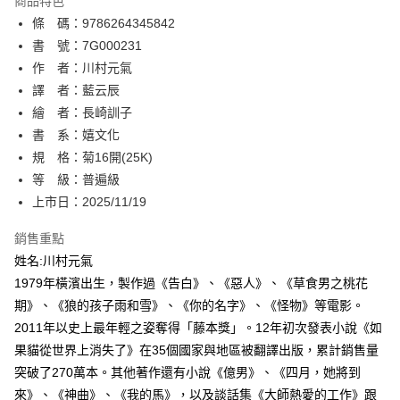
商品特色
相關說明
條 碼：9786264345842
【關於「AFTEE先享後付」】
ATM付款
AFTEE先享後付是「在收到商品之後才付款」的支付方式。 讓您購物簡單
書 號：7G000231
便利好安心！
作 者：川村元氣
１．簡單：不需註冊會員、不需綁卡、不需儲值。
運送方式
譯 者：藍云辰
２．便利：只要手機號碼，簡訊認證，即可結帳。
３．安心：先確認商品／服務後，再付款。
繪 者：長崎訓子
全家取貨付款
書 系：嬉文化
每筆NT$80，滿NT$500(含以上)免運費
【「AFTEE先享後付」結帳流程】
１．於結帳方式選擇「AFTEE先享後付」後，將跳轉至「AFTEE先享後付」
規 格：菊16開(25K)
付款後全家取貨
結帳頁面，進行簡訊認證並確認金額後，即可完成結帳。
等 級：普遍級
２．訂單成立數日內，您將收到繳費通知簡訊。
每筆NT$80，滿NT$500(含以上)免運費
上市日：2025/11/19
３．收到繳費通知簡訊後14天內，點擊此簡訊中的連結，可透過四大超商／
ATM／網路銀行／等多元方式進行付款，方視為交易完成。
萊爾富取貨付款
※ 請注意：結帳手續完成當下不需立刻繳費，但若您需要取消訂單，請聯絡
銷售重點
每筆NT$80，滿NT$500(含以上)免運費
購買商品的店家。未經商家同意取消之訂單仍視為有效，需透過AFTEE先享
姓名:川村元氣
後付繳納相關費用。
1979年橫濱出生，製作過《告白》、《惡人》、《草食男之桃花
付款後萊爾富取貨
※ 交易是否成功請以「AFTEE先享後付 」之結帳頁面顯示為準，若有關於
是否繳費成功／繳費後需取消欲退款等相關疑問，請聯繫「AFTEE先享後付
期》、《狼的孩子雨和雪》、《你的名字》、《怪物》等電影。
每筆NT$80，滿NT$500(含以上)免運費
客戶支援中心」
https://netprotections.freshdesk.com/support/home
2011年以史上最年輕之姿奪得「藤本獎」。12年初次發表小說《如
7-11取貨付款
果貓從世界上消失了》在35個國家與地區被翻譯出版，累計銷售量
【注意事項】
１．透過由恩沛科技股份有限公司提供之「AFTEE先享後付」服務完成之交
每筆NT$80，滿NT$500(含以上)免運費
突破了270萬本。其他著作還有小說《億男》、《四月，她將到
易，需依本服務之必要範圍內提供個人資料，並將交易相關給付款項請求債
來》、《神曲》、《我的馬》，以及談話集《大師熱愛的工作》跟
權轉讓予恩沛科技股份有限公司。