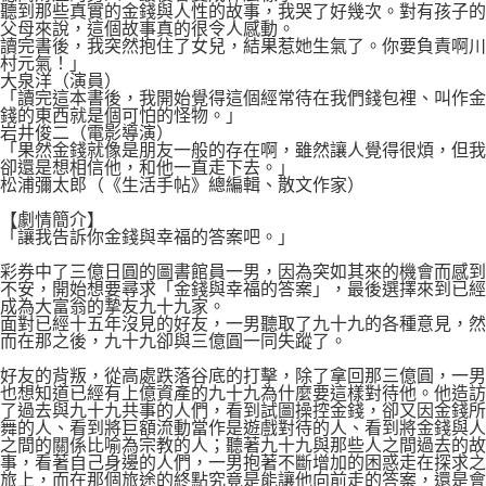
聽到那些真實的金錢與人性的故事，我哭了好幾次。對有孩子的
父母來說，這個故事真的很令人感動。
讀完書後，我突然抱住了女兒，結果惹她生氣了。你要負責啊川
村元氣！」
大泉洋（演員）
「讀完這本書後，我開始覺得這個經常待在我們錢包裡、叫作金
錢的東西就是個可怕的怪物。」
岩井俊二（電影導演）
「果然金錢就像是朋友一般的存在啊，雖然讓人覺得很煩，但我
卻還是想相信他，和他一直走下去。」
松浦彌太郎（《生活手帖》總編輯、散文作家）
【劇情簡介】
「讓我告訴你金錢與幸福的答案吧。」
彩券中了三億日圓的圖書館員一男，因為突如其來的機會而感到
不安，開始想要尋求「金錢與幸福的答案」，最後選擇來到已經
成為大富翁的摯友九十九家。
面對已經十五年沒見的好友，一男聽取了九十九的各種意見，然
而在那之後，九十九卻與三億圓一同失蹤了。
好友的背叛，從高處跌落谷底的打擊，除了拿回那三億圓，一男
也想知道已經有上億資產的九十九為什麼要這樣對待他。他造訪
了過去與九十九共事的人們，看到試圖操控金錢，卻又因金錢所
舞的人、看到將巨額流動當作是遊戲對待的人、看到將金錢與人
之間的關係比喻為宗教的人；聽著九十九與那些人之間過去的故
事，看著自己身邊的人們，一男抱著不斷增加的困惑走在探求之
旅上，而在那個旅途的終點究竟是能讓他向前走的答案，還是會