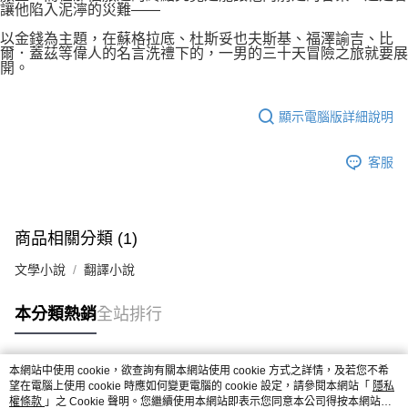
讓他陷入泥濘的災難——
以金錢為主題，在蘇格拉底、杜斯妥也夫斯基、福澤諭吉、比
爾．蓋茲等偉人的名言洗禮下的，一男的三十天冒險之旅就要展
開。
顯示電腦版詳細說明
客服
商品相關分類 (1)
文學小說
翻譯小說
本分類熱銷
全站排行
本網站中使用 cookie，欲查詢有關本網站使用 cookie 方式之詳情，及若您不希
熱門標籤
望在電腦上使用 cookie 時應如何變更電腦的 cookie 設定，請參閱本網站「
隱私
權條款
」之 Cookie 聲明。您繼續使用本網站即表示您同意本公司得按本網站使