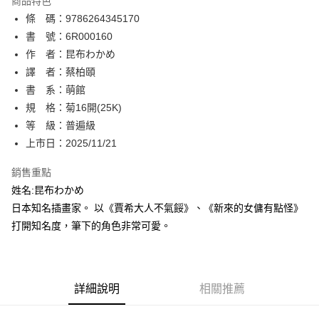
商品特色
相關說明
條 碼：9786264345170
【關於「AFTEE先享後付」】
ATM付款
AFTEE先享後付是「在收到商品之後才付款」的支付方式。 讓您購物簡單
書 號：6R000160
便利好安心！
作 者：昆布わかめ
１．簡單：不需註冊會員、不需綁卡、不需儲值。
運送方式
譯 者：蔡柏頤
２．便利：只要手機號碼，簡訊認證，即可結帳。
３．安心：先確認商品／服務後，再付款。
書 系：萌館
全家取貨付款
規 格：菊16開(25K)
每筆NT$80，滿NT$500(含以上)免運費
【「AFTEE先享後付」結帳流程】
１．於結帳方式選擇「AFTEE先享後付」後，將跳轉至「AFTEE先享後付」
等 級：普遍級
付款後全家取貨
結帳頁面，進行簡訊認證並確認金額後，即可完成結帳。
上市日：2025/11/21
２．訂單成立數日內，您將收到繳費通知簡訊。
每筆NT$80，滿NT$500(含以上)免運費
３．收到繳費通知簡訊後14天內，點擊此簡訊中的連結，可透過四大超商／
銷售重點
ATM／網路銀行／等多元方式進行付款，方視為交易完成。
萊爾富取貨付款
※ 請注意：結帳手續完成當下不需立刻繳費，但若您需要取消訂單，請聯絡
姓名:昆布わかめ
每筆NT$80，滿NT$500(含以上)免運費
購買商品的店家。未經商家同意取消之訂單仍視為有效，需透過AFTEE先享
日本知名插畫家。 以《賈希大人不氣餒》、《新來的女傭有點怪》
後付繳納相關費用。
打開知名度，筆下的角色非常可愛。
付款後萊爾富取貨
※ 交易是否成功請以「AFTEE先享後付 」之結帳頁面顯示為準，若有關於
是否繳費成功／繳費後需取消欲退款等相關疑問，請聯繫「AFTEE先享後付
每筆NT$80，滿NT$500(含以上)免運費
客戶支援中心」
https://netprotections.freshdesk.com/support/home
7-11取貨付款
【注意事項】
詳細說明
相關推薦
１．透過由恩沛科技股份有限公司提供之「AFTEE先享後付」服務完成之交
每筆NT$80，滿NT$500(含以上)免運費
易，需依本服務之必要範圍內提供個人資料，並將交易相關給付款項請求債
權轉讓予恩沛科技股份有限公司。