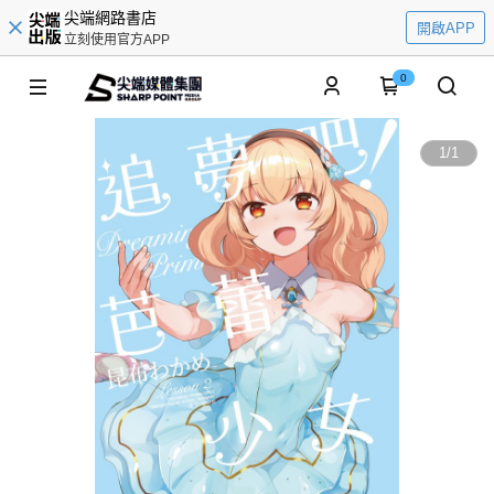
尖端網路書店
開啟APP
立刻使用官方APP
0
1
/
1