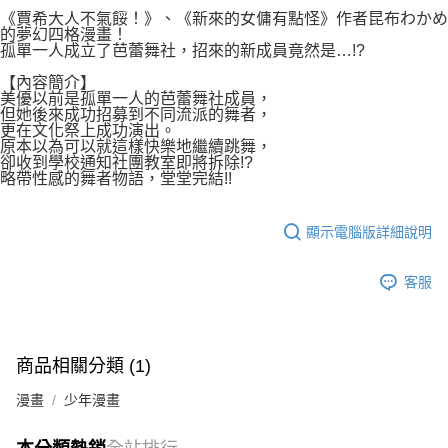
付款後7-11取貨
２．關於個人資料處理事宜，請瀏覽以下網址：
《賈希大人不氣餒！》、《新來的女傭有點怪》作者昆布わかめ
每筆NT$80，滿NT$500(含以上)免運費
的夢幻四格漫畫！
https://aftee.tw/terms/#terms3
孤單一人成立了芭蕾舞社，招來的新成員竟然是…!?
３．未成年的使用者請事先徵得法定代理人或監護人之同意方可使用
宅配
「AFTEE先享後付」，若未經同意申辦者引起之損失，本公司不負相關責
【內容簡介】
任。
每筆NT$100，滿NT$800(含以上)免運費
美優以前是孤單一人的芭蕾舞社成員，
４．使用「AFTEE先享後付」時，將依據個別帳號之用戶狀況，依本公司即
但她後來成功招募到不同流派的舞者，
時審查核予不同之上限額度；若仍有額度不足之情形，本公司將視審查結果
國家/地區配送
查看運費
更在文化祭上成功演出。
請求用戶進行身份認證。
原本以為可以就這樣快樂地繼續跳舞，
５．嚴禁一人註冊多個帳號或使用他人資訊註冊。若發現惡意使用之情形，
卻收到學校通知社團教室即將拆除!?
略帶性感的舞者物語，堂堂完結!!
恩沛科技股份有限公司將有權停止該用戶之使用額度並採取法律行動。
顯示電腦版詳細說明
客服
商品相關分類 (1)
漫畫
少年漫畫