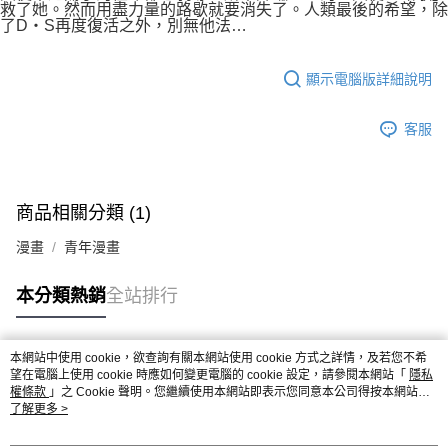
付款後7-11取貨
救了她。然而用盡力量的路歇就要消失了。人類最後的希望，除
２．關於個人資料處理事宜，請瀏覽以下網址：
了D‧S再度復活之外，別無他法…
每筆NT$80，滿NT$500(含以上)免運費
https://aftee.tw/terms/#terms3
３．未成年的使用者請事先徵得法定代理人或監護人之同意方可使用
宅配
「AFTEE先享後付」，若未經同意申辦者引起之損失，本公司不負相關責
顯示電腦版詳細說明
任。
每筆NT$100，滿NT$800(含以上)免運費
４．使用「AFTEE先享後付」時，將依據個別帳號之用戶狀況，依本公司即
時審查核予不同之上限額度；若仍有額度不足之情形，本公司將視審查結果
國家/地區配送
查看運費
客服
請求用戶進行身份認證。
５．嚴禁一人註冊多個帳號或使用他人資訊註冊。若發現惡意使用之情形，
恩沛科技股份有限公司將有權停止該用戶之使用額度並採取法律行動。
商品相關分類 (1)
漫畫
青年漫畫
本分類熱銷
全站排行
本網站中使用 cookie，欲查詢有關本網站使用 cookie 方式之詳情，及若您不希
熱門標籤
望在電腦上使用 cookie 時應如何變更電腦的 cookie 設定，請參閱本網站「
隱私
權條款
」之 Cookie 聲明。您繼續使用本網站即表示您同意本公司得按本網站使
用條款之 Cookie 聲明使用 cookie。
了解更多 >