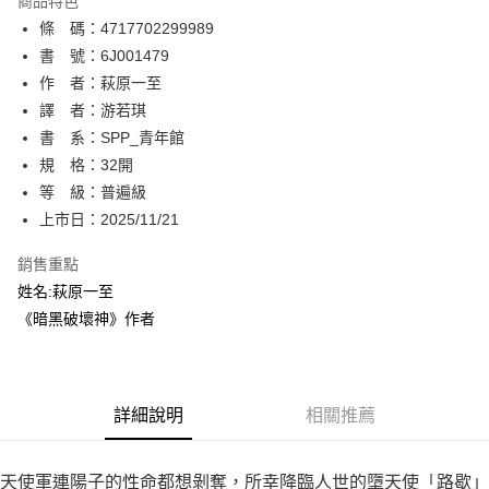
商品特色
相關說明
條 碼：4717702299989
【關於「AFTEE先享後付」】
ATM付款
AFTEE先享後付是「在收到商品之後才付款」的支付方式。 讓您購物簡單
書 號：6J001479
便利好安心！
作 者：萩原一至
１．簡單：不需註冊會員、不需綁卡、不需儲值。
運送方式
譯 者：游若琪
２．便利：只要手機號碼，簡訊認證，即可結帳。
３．安心：先確認商品／服務後，再付款。
書 系：SPP_青年館
全家取貨付款
規 格：32開
每筆NT$80，滿NT$500(含以上)免運費
【「AFTEE先享後付」結帳流程】
１．於結帳方式選擇「AFTEE先享後付」後，將跳轉至「AFTEE先享後付」
等 級：普遍級
付款後全家取貨
結帳頁面，進行簡訊認證並確認金額後，即可完成結帳。
上市日：2025/11/21
２．訂單成立數日內，您將收到繳費通知簡訊。
每筆NT$80，滿NT$500(含以上)免運費
３．收到繳費通知簡訊後14天內，點擊此簡訊中的連結，可透過四大超商／
銷售重點
ATM／網路銀行／等多元方式進行付款，方視為交易完成。
萊爾富取貨付款
※ 請注意：結帳手續完成當下不需立刻繳費，但若您需要取消訂單，請聯絡
姓名:萩原一至
每筆NT$80，滿NT$500(含以上)免運費
購買商品的店家。未經商家同意取消之訂單仍視為有效，需透過AFTEE先享
《暗黑破壞神》作者
後付繳納相關費用。
付款後萊爾富取貨
※ 交易是否成功請以「AFTEE先享後付 」之結帳頁面顯示為準，若有關於
是否繳費成功／繳費後需取消欲退款等相關疑問，請聯繫「AFTEE先享後付
每筆NT$80，滿NT$500(含以上)免運費
客戶支援中心」
https://netprotections.freshdesk.com/support/home
詳細說明
相關推薦
7-11取貨付款
【注意事項】
１．透過由恩沛科技股份有限公司提供之「AFTEE先享後付」服務完成之交
每筆NT$80，滿NT$500(含以上)免運費
易，需依本服務之必要範圍內提供個人資料，並將交易相關給付款項請求債
天使軍連陽子的性命都想剝奪，所幸降臨人世的墮天使「路歇」
權轉讓予恩沛科技股份有限公司。