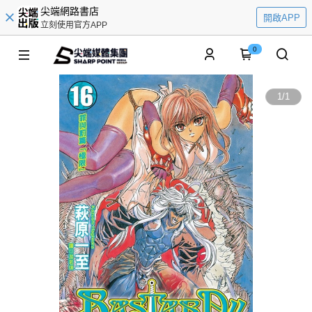
尖端網路書店
開啟APP
立刻使用官方APP
0
1
/
1