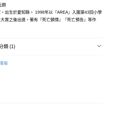
家取貨
成立數日內，您將收到繳費通知簡訊。
元朗
費通知簡訊後14天內，點擊此簡訊中的連結，可透過四大超商
0，滿NT$500(含以上)免運費
。出生於愛知縣。 1998年以『AREA』入圍第43回小學
網路銀行／等多元方式進行付款，方視為交易完成。
：結帳手續完成當下不需立刻繳費，但若您需要取消訂單，請聯
畫大賞之後出道，著有『死亡顫慄』『死亡預告』等作
貨付款
的店家。未經商家同意取消之訂單仍視為有效，需透過AFTEE
繳納相關費用。
0，滿NT$500(含以上)免運費
否成功請以「AFTEE先享後付 」之結帳頁面顯示為準，若有關於
功／繳費後需取消欲退款等相關疑問，請聯繫「AFTEE先享後
爾富取貨
援中心」
https://netprotections.freshdesk.com/support/home
類 (1)
0，滿NT$500(含以上)免運費
項】
年漫畫
付款
恩沛科技股份有限公司提供之「AFTEE先享後付」服務完成之
客服
依本服務之必要範圍內提供個人資料，並將交易相關給付款項請
0，滿NT$500(含以上)免運費
讓予恩沛科技股份有限公司。
個人資料處理事宜，請瀏覽以下網址：
1取貨
ee.tw/terms/#terms3
0，滿NT$500(含以上)免運費
年的使用者請事先徵得法定代理人或監護人之同意方可使用
E先享後付」，若未經同意申辦者引起之損失，本公司不負相關責
AFTEE先享後付」時，將依據個別帳號之用戶狀況，依本公司
00，滿NT$800(含以上)免運費
核予不同之上限額度；若仍有額度不足之情形，本公司將視審查
用戶進行身份認證。
配送
查看運費
一人註冊多個帳號或使用他人資訊註冊。若發現惡意使用之情
科技股份有限公司將有權停止該用戶之使用額度並採取法律行