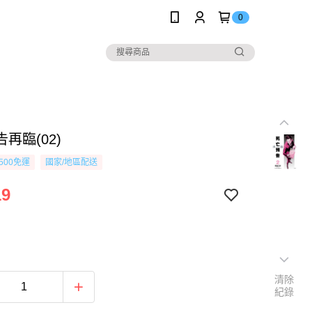
0
再臨(02)
500免運
國家/地區配送
19
清除
紀錄