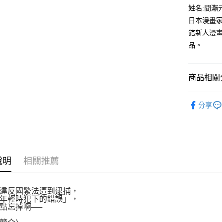
付款後全
２．訂單
姓名:間瀨
３．收到繳
每筆NT$8
日本漫畫家
／ATM／
※ 請注意
館新人漫
萊爾富取
絡購買商品
品。
先享後付
每筆NT$8
※ 交易是
是否繳費成
付款後萊
付客戶支
商品相關分
每筆NT$8
【注意事
漫畫
青
7-11取貨
１．透過由
分享
交易，需
每筆NT$8
求債權轉
２．關於
付款後7-1
https://aft
每筆NT$8
３．未成
「AFTE
說明
相關推薦
宅配
任。
４．使用「
每筆NT$1
即時審查
結果請求
違反國繁法遭到逮捕，
國家/地區
年輕時犯下的錯誤」，
５．嚴禁
點忘掉啊──
形，恩沛
動。