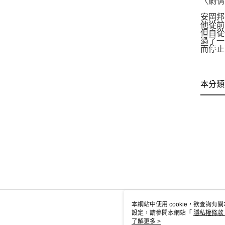
〈劇情
安岡邦
他從前
但自從
過了一
而停止
本分類
本網站中使用 cookie，欲查詢有關
設定，請參閱本網站「
隱私權條款
使用 cookie。
了解更多 >