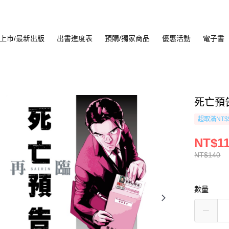
上市/最新出版
出書進度表
預購/獨家商品
優惠活動
電子書
死亡預告
超取滿NT$
NT$1
NT$140
數量