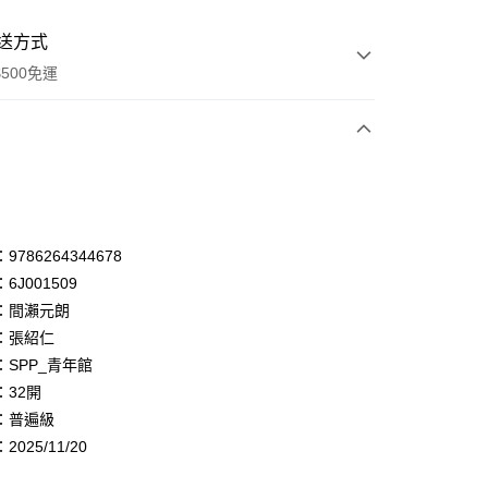
送方式
500免運
次付款
付款
享後付
786264344678
6J001509
FTEE先享後付」】
：間瀨元朗
先享後付是「在收到商品之後才付款」的支付方式。 讓您購物簡單
心！
：張紹仁
：不需註冊會員、不需綁卡、不需儲值。
：SPP_青年館
：只要手機號碼，簡訊認證，即可結帳。
：32開
：先確認商品／服務後，再付款。
：普遍級
付款
EE先享後付」結帳流程】
025/11/20
0，滿NT$500(含以上)免運費
方式選擇「AFTEE先享後付」後，將跳轉至「AFTEE先享後
頁面，進行簡訊認證並確認金額後，即可完成結帳。