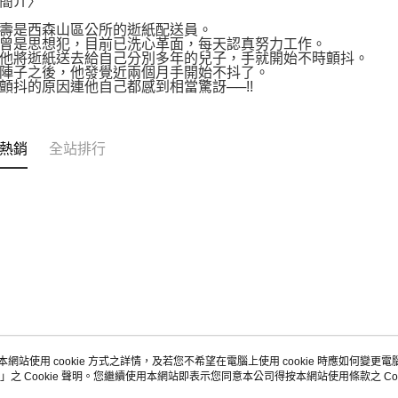
簡介〉
壽是西森山區公所的逝紙配送員。
曾是思想犯，目前已洗心革面，每天認真努力工作。
他將逝紙送去給自己分別多年的兒子，手就開始不時顫抖。
陣子之後，他發覺近兩個月手開始不抖了。
顫抖的原因連他自己都感到相當驚訝──!!
熱銷
全站排行
本網站使用 cookie 方式之詳情，及若您不希望在電腦上使用 cookie 時應如何變更電腦的
」之 Cookie 聲明。您繼續使用本網站即表示您同意本公司得按本網站使用條款之 Coo
關於我們
客服資訊