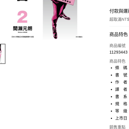
付款與運
超取滿NT$
付款方式
商品特色
信用卡一
商品編號
11293443
超商取貨
商品特色
AFTEE先
條 碼：9
相關說明
書 號：
【關於「A
作 者
ATM付款
AFTEE
便利好安
譯 者
１．簡單
書 系
２．便利
運送方式
規 格
３．安心
等 級
全家取貨
【「AFT
上市日：2
每筆NT$8
１．於結帳
付」結帳
銷售重點