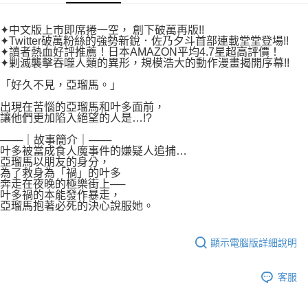
付款後7-11取貨
２．關於個人資料處理事宜，請瀏覽以下網址：
每筆NT$80，滿NT$500(含以上)免運費
https://aftee.tw/terms/#terms3
✦中文版上市即席捲一空， 創下破萬再版!!
３．未成年的使用者請事先徵得法定代理人或監護人之同意方可使用
✦Twitter破萬粉絲的強勢新銳．佐乃夕斗首部連載堂堂登場!!
宅配
「AFTEE先享後付」，若未經同意申辦者引起之損失，本公司不負相關責
✦讀者熱血好評推薦！日本AMAZON平均4.7星超高評價！
任。
✦剿滅襲擊吞噬人類的異形，規模浩大的動作漫畫揭開序幕!!
每筆NT$100，滿NT$800(含以上)免運費
４．使用「AFTEE先享後付」時，將依據個別帳號之用戶狀況，依本公司即
「好久不見，亞瑠馬。」
時審查核予不同之上限額度；若仍有額度不足之情形，本公司將視審查結果
國家/地區配送
查看運費
請求用戶進行身份認證。
出現在苦惱的亞瑠馬和叶多面前，
５．嚴禁一人註冊多個帳號或使用他人資訊註冊。若發現惡意使用之情形，
讓他們更加陷入絕望的人是…!?
恩沛科技股份有限公司將有權停止該用戶之使用額度並採取法律行動。
───｜故事簡介｜───
叶多被當成食人魔事件的嫌疑人追捕…
亞瑠馬以朋友的身分，
為了救身為「禍」的叶多
奔走在夜晚的極樂街上──
叶多禍的本能發作暴走，
亞瑠馬抱著必死的決心說服她。
顯示電腦版詳細說明
客服