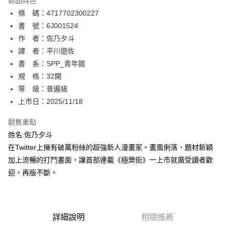
商品特色
相關說明
條 碼：4717702300227
【關於「AFTEE先享後付」】
ATM付款
AFTEE先享後付是「在收到商品之後才付款」的支付方式。 讓您購物簡單
書 號：6J001524
便利好安心！
作 者：佐乃夕斗
１．簡單：不需註冊會員、不需綁卡、不需儲值。
運送方式
譯 者：平川遊佐
２．便利：只要手機號碼，簡訊認證，即可結帳。
３．安心：先確認商品／服務後，再付款。
書 系：SPP_青年館
全家取貨付款
規 格：32開
每筆NT$80，滿NT$500(含以上)免運費
【「AFTEE先享後付」結帳流程】
１．於結帳方式選擇「AFTEE先享後付」後，將跳轉至「AFTEE先享後付」
等 級：普遍級
付款後全家取貨
結帳頁面，進行簡訊認證並確認金額後，即可完成結帳。
上市日：2025/11/18
２．訂單成立數日內，您將收到繳費通知簡訊。
每筆NT$80，滿NT$500(含以上)免運費
３．收到繳費通知簡訊後14天內，點擊此簡訊中的連結，可透過四大超商／
銷售重點
ATM／網路銀行／等多元方式進行付款，方視為交易完成。
萊爾富取貨付款
※ 請注意：結帳手續完成當下不需立刻繳費，但若您需要取消訂單，請聯絡
姓名:佐乃夕斗
每筆NT$80，滿NT$500(含以上)免運費
購買商品的店家。未經商家同意取消之訂單仍視為有效，需透過AFTEE先享
在Twitter上擁有破萬粉絲的超強新人漫畫家。畫風俐落、題材新穎
後付繳納相關費用。
加上流暢的打鬥畫面，讓首部連載《極樂街》一上市就廣受讀者歡
付款後萊爾富取貨
※ 交易是否成功請以「AFTEE先享後付 」之結帳頁面顯示為準，若有關於
是否繳費成功／繳費後需取消欲退款等相關疑問，請聯繫「AFTEE先享後付
迎，再版不斷。
每筆NT$80，滿NT$500(含以上)免運費
客戶支援中心」
https://netprotections.freshdesk.com/support/home
7-11取貨付款
【注意事項】
１．透過由恩沛科技股份有限公司提供之「AFTEE先享後付」服務完成之交
每筆NT$80，滿NT$500(含以上)免運費
易，需依本服務之必要範圍內提供個人資料，並將交易相關給付款項請求債
詳細說明
相關推薦
權轉讓予恩沛科技股份有限公司。