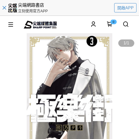
尖端網路書店
開啟APP
立刻使用官方APP
0
1
/
1