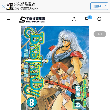
尖端網路書店
開啟APP
立刻使用官方APP
0
1
/
1