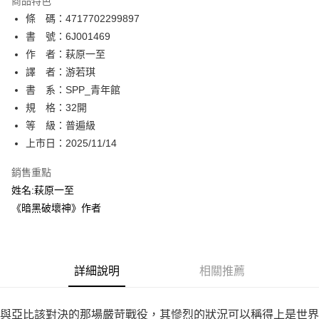
商品特色
相關說明
條 碼：4717702299897
【關於「AFTEE先享後付」】
ATM付款
AFTEE先享後付是「在收到商品之後才付款」的支付方式。 讓您購物簡單
書 號：6J001469
便利好安心！
作 者：萩原一至
１．簡單：不需註冊會員、不需綁卡、不需儲值。
運送方式
譯 者：游若琪
２．便利：只要手機號碼，簡訊認證，即可結帳。
３．安心：先確認商品／服務後，再付款。
書 系：SPP_青年館
全家取貨付款
規 格：32開
每筆NT$80，滿NT$500(含以上)免運費
【「AFTEE先享後付」結帳流程】
１．於結帳方式選擇「AFTEE先享後付」後，將跳轉至「AFTEE先享後付」
等 級：普遍級
付款後全家取貨
結帳頁面，進行簡訊認證並確認金額後，即可完成結帳。
上市日：2025/11/14
２．訂單成立數日內，您將收到繳費通知簡訊。
每筆NT$80，滿NT$500(含以上)免運費
３．收到繳費通知簡訊後14天內，點擊此簡訊中的連結，可透過四大超商／
銷售重點
ATM／網路銀行／等多元方式進行付款，方視為交易完成。
萊爾富取貨付款
※ 請注意：結帳手續完成當下不需立刻繳費，但若您需要取消訂單，請聯絡
姓名:萩原一至
每筆NT$80，滿NT$500(含以上)免運費
購買商品的店家。未經商家同意取消之訂單仍視為有效，需透過AFTEE先享
《暗黑破壞神》作者
後付繳納相關費用。
付款後萊爾富取貨
※ 交易是否成功請以「AFTEE先享後付 」之結帳頁面顯示為準，若有關於
是否繳費成功／繳費後需取消欲退款等相關疑問，請聯繫「AFTEE先享後付
每筆NT$80，滿NT$500(含以上)免運費
客戶支援中心」
https://netprotections.freshdesk.com/support/home
詳細說明
相關推薦
7-11取貨付款
【注意事項】
１．透過由恩沛科技股份有限公司提供之「AFTEE先享後付」服務完成之交
每筆NT$80，滿NT$500(含以上)免運費
易，需依本服務之必要範圍內提供個人資料，並將交易相關給付款項請求債
與亞比該對決的那場嚴苛戰役，其慘烈的狀況可以稱得上是世界
權轉讓予恩沛科技股份有限公司。