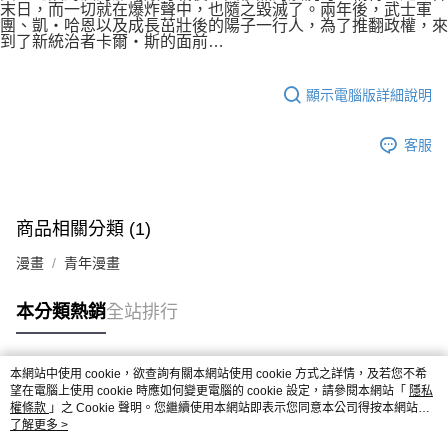
付款後7-11取貨
末日，而一切就在爆炸聲中，也隨之毀滅了。兩年後，武士軍
２．關於個人資料處理事宜，請瀏覽以下網址：
團、凱‧哈恩以及成長茁壯後的陽子一行人，為了推翻政權，來
每筆NT$80，滿NT$500(含以上)免運費
https://aftee.tw/terms/#terms3
到了新統治者卡爾‧斯的面前…
３．未成年的使用者請事先徵得法定代理人或監護人之同意方可使用
宅配
「AFTEE先享後付」，若未經同意申辦者引起之損失，本公司不負相關責
任。
每筆NT$100，滿NT$800(含以上)免運費
顯示電腦版詳細說明
４．使用「AFTEE先享後付」時，將依據個別帳號之用戶狀況，依本公司即
時審查核予不同之上限額度；若仍有額度不足之情形，本公司將視審查結果
國家/地區配送
查看運費
請求用戶進行身份認證。
客服
５．嚴禁一人註冊多個帳號或使用他人資訊註冊。若發現惡意使用之情形，
恩沛科技股份有限公司將有權停止該用戶之使用額度並採取法律行動。
商品相關分類 (1)
漫畫
青年漫畫
本分類熱銷
全站排行
本網站中使用 cookie，欲查詢有關本網站使用 cookie 方式之詳情，及若您不希
熱門標籤
望在電腦上使用 cookie 時應如何變更電腦的 cookie 設定，請參閱本網站「
隱私
權條款
」之 Cookie 聲明。您繼續使用本網站即表示您同意本公司得按本網站使
用條款之 Cookie 聲明使用 cookie。
了解更多 >