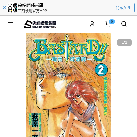
尖端網路書店
開啟APP
立刻使用官方APP
0
1
/
1