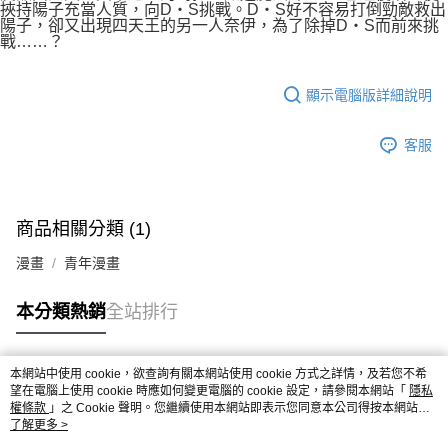
付款後7-11取貨
挾持陽子充當人質，向D‧S挑戰。D‧S好不容易打倒勁敵救出
２．關於個人資料處理事宜，請瀏覽以下網址：
陽子，卻又出現四天王的另一人奈伊，為了除掉D‧S而前來挑
每筆NT$80，滿NT$500(含以上)免運費
https://aftee.tw/terms/#terms3
戰……？
３．未成年的使用者請事先徵得法定代理人或監護人之同意方可使用
宅配
「AFTEE先享後付」，若未經同意申辦者引起之損失，本公司不負相關責
任。
每筆NT$100，滿NT$800(含以上)免運費
顯示電腦版詳細說明
４．使用「AFTEE先享後付」時，將依據個別帳號之用戶狀況，依本公司即
時審查核予不同之上限額度；若仍有額度不足之情形，本公司將視審查結果
國家/地區配送
查看運費
請求用戶進行身份認證。
客服
５．嚴禁一人註冊多個帳號或使用他人資訊註冊。若發現惡意使用之情形，
恩沛科技股份有限公司將有權停止該用戶之使用額度並採取法律行動。
商品相關分類 (1)
漫畫
青年漫畫
本分類熱銷
全站排行
本網站中使用 cookie，欲查詢有關本網站使用 cookie 方式之詳情，及若您不希
熱門標籤
望在電腦上使用 cookie 時應如何變更電腦的 cookie 設定，請參閱本網站「
隱私
權條款
」之 Cookie 聲明。您繼續使用本網站即表示您同意本公司得按本網站使
用條款之 Cookie 聲明使用 cookie。
了解更多 >