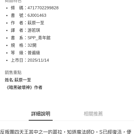
商品特色
相關說明
條 碼：4717702299828
【關於「AFTEE先享後付」】
ATM付款
AFTEE先享後付是「在收到商品之後才付款」的支付方式。 讓您購物簡單
書 號：6J001463
便利好安心！
作 者：萩原一至
１．簡單：不需註冊會員、不需綁卡、不需儲值。
運送方式
譯 者：游若琪
２．便利：只要手機號碼，簡訊認證，即可結帳。
３．安心：先確認商品／服務後，再付款。
書 系：SPP_青年館
全家取貨付款
規 格：32開
每筆NT$80，滿NT$500(含以上)免運費
【「AFTEE先享後付」結帳流程】
１．於結帳方式選擇「AFTEE先享後付」後，將跳轉至「AFTEE先享後付」
等 級：普遍級
付款後全家取貨
結帳頁面，進行簡訊認證並確認金額後，即可完成結帳。
上市日：2025/11/14
２．訂單成立數日內，您將收到繳費通知簡訊。
每筆NT$80，滿NT$500(含以上)免運費
３．收到繳費通知簡訊後14天內，點擊此簡訊中的連結，可透過四大超商／
銷售重點
ATM／網路銀行／等多元方式進行付款，方視為交易完成。
萊爾富取貨付款
※ 請注意：結帳手續完成當下不需立刻繳費，但若您需要取消訂單，請聯絡
姓名:萩原一至
每筆NT$80，滿NT$500(含以上)免運費
購買商品的店家。未經商家同意取消之訂單仍視為有效，需透過AFTEE先享
《暗黑破壞神》作者
後付繳納相關費用。
付款後萊爾富取貨
※ 交易是否成功請以「AFTEE先享後付 」之結帳頁面顯示為準，若有關於
是否繳費成功／繳費後需取消欲退款等相關疑問，請聯繫「AFTEE先享後付
每筆NT$80，滿NT$500(含以上)免運費
客戶支援中心」
https://netprotections.freshdesk.com/support/home
詳細說明
相關推薦
7-11取貨付款
【注意事項】
１．透過由恩沛科技股份有限公司提供之「AFTEE先享後付」服務完成之交
每筆NT$80，滿NT$500(含以上)免運費
易，需依本服務之必要範圍內提供個人資料，並將交易相關給付款項請求債
反叛團四天王其中之一的葛拉，知道魔法師D‧S已經復活，便
權轉讓予恩沛科技股份有限公司。