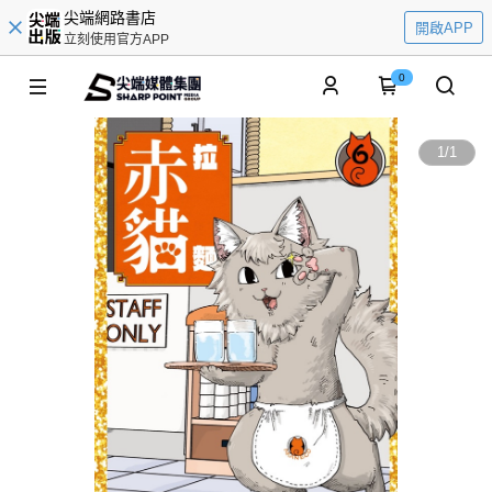
尖端網路書店
開啟APP
立刻使用官方APP
0
1
/
1