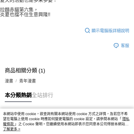
夏天的活動也是多采多姿！
拉麵赤貓第六集，
炎夏也擋不住生意興隆!!
顯示電腦版詳細說明
客服
商品相關分類 (1)
漫畫
青年漫畫
本分類熱銷
全站排行
本網站中使用 cookie，欲查詢有關本網站使用 cookie 方式之詳情，及若您不希
熱門標籤
望在電腦上使用 cookie 時應如何變更電腦的 cookie 設定，請參閱本網站「
隱私
權條款
」之 Cookie 聲明。您繼續使用本網站即表示您同意本公司得按本網站使
用條款之 Cookie 聲明使用 cookie。
了解更多 >