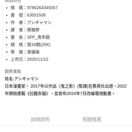
商品特色
相關說明
條 碼：9786264345057
【關於「AFTEE先享後付」】
ATM付款
AFTEE先享後付是「在收到商品之後才付款」的支付方式。 讓您購物簡單
書 號：6J001508
便利好安心！
作 者：アンギャマン
１．簡單：不需註冊會員、不需綁卡、不需儲值。
運送方式
譯 者：蔡雅婷
２．便利：只要手機號碼，簡訊認證，即可結帳。
３．安心：先確認商品／服務後，再付款。
書 系：SPP_青年館
全家取貨付款
規 格：菊16開(25K)
每筆NT$80，滿NT$500(含以上)免運費
【「AFTEE先享後付」結帳流程】
１．於結帳方式選擇「AFTEE先享後付」後，將跳轉至「AFTEE先享後付」
等 級：普遍級
付款後全家取貨
結帳頁面，進行簡訊認證並確認金額後，即可完成結帳。
上市日：2025/11/12
２．訂單成立數日內，您將收到繳費通知簡訊。
每筆NT$80，滿NT$500(含以上)免運費
３．收到繳費通知簡訊後14天內，點擊此簡訊中的連結，可透過四大超商／
銷售重點
ATM／網路銀行／等多元方式進行付款，方視為交易完成。
萊爾富取貨付款
※ 請注意：結帳手續完成當下不需立刻繳費，但若您需要取消訂單，請聯絡
姓名:アンギャマン
每筆NT$80，滿NT$500(含以上)免運費
購買商品的店家。未經商家同意取消之訂單仍視為有效，需透過AFTEE先享
日本漫畫家。 2017年以作品〈鬼之影〉(暫譯)在集英社出道，2022
後付繳納相關費用。
年開始連載《拉麵赤貓》，並宣布2024年7月改編電視動畫。
付款後萊爾富取貨
※ 交易是否成功請以「AFTEE先享後付 」之結帳頁面顯示為準，若有關於
是否繳費成功／繳費後需取消欲退款等相關疑問，請聯繫「AFTEE先享後付
每筆NT$80，滿NT$500(含以上)免運費
客戶支援中心」
https://netprotections.freshdesk.com/support/home
7-11取貨付款
【注意事項】
詳細說明
相關推薦
１．透過由恩沛科技股份有限公司提供之「AFTEE先享後付」服務完成之交
每筆NT$80，滿NT$500(含以上)免運費
易，需依本服務之必要範圍內提供個人資料，並將交易相關給付款項請求債
權轉讓予恩沛科技股份有限公司。