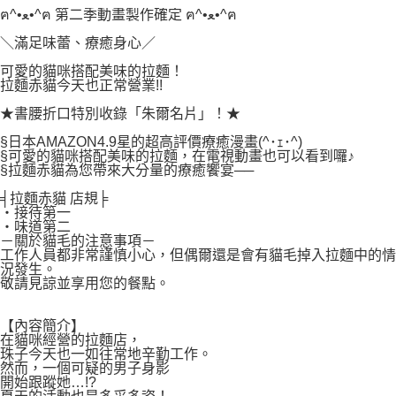
付款後7-11取貨
２．關於個人資料處理事宜，請瀏覽以下網址：
ฅ^•ﻌ•^ฅ 第二季動畫製作確定 ฅ^•ﻌ•^ฅ
每筆NT$80，滿NT$500(含以上)免運費
https://aftee.tw/terms/#terms3
＼滿足味蕾、療癒身心／
３．未成年的使用者請事先徵得法定代理人或監護人之同意方可使用
宅配
「AFTEE先享後付」，若未經同意申辦者引起之損失，本公司不負相關責
可愛的貓咪搭配美味的拉麵！
任。
每筆NT$100，滿NT$800(含以上)免運費
拉麵赤貓今天也正常營業!!
４．使用「AFTEE先享後付」時，將依據個別帳號之用戶狀況，依本公司即
時審查核予不同之上限額度；若仍有額度不足之情形，本公司將視審查結果
★書腰折口特別收錄「朱爾名片」！★
國家/地區配送
查看運費
請求用戶進行身份認證。
§日本AMAZON4.9星的超高評價療癒漫畫(^･ｪ･^)
５．嚴禁一人註冊多個帳號或使用他人資訊註冊。若發現惡意使用之情形，
§可愛的貓咪搭配美味的拉麵，在電視動畫也可以看到囉♪
恩沛科技股份有限公司將有權停止該用戶之使用額度並採取法律行動。
§拉麵赤貓為您帶來大分量的療癒饗宴──
╡拉麵赤貓 店規╞
‧接待第一
‧味道第二
－關於貓毛的注意事項－
工作人員都非常謹慎小心，但偶爾還是會有貓毛掉入拉麵中的情
況發生。
敬請見諒並享用您的餐點。
【內容簡介】
在貓咪經營的拉麵店，
珠子今天也一如往常地辛勤工作。
然而，一個可疑的男子身影
開始跟蹤她…!?