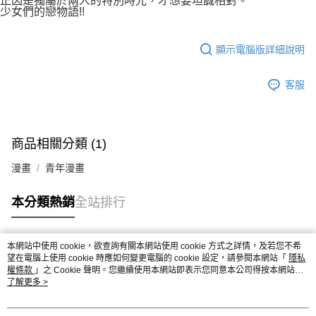
正因是獨屬於兩人的特別時光，才想要坦誠相對。
少女們的戀物語!!
顯示電腦版詳細說明
客服
商品相關分類 (1)
漫畫
青年漫畫
本分類熱銷
全站排行
本網站中使用 cookie，欲查詢有關本網站使用 cookie 方式之詳情，及若您不希
熱門標籤
望在電腦上使用 cookie 時應如何變更電腦的 cookie 設定，請參閱本網站「
隱私
權條款
」之 Cookie 聲明。您繼續使用本網站即表示您同意本公司得按本網站使
用條款之 Cookie 聲明使用 cookie。
了解更多 >