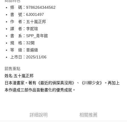
商品特色
相關說明
條 碼：9786264344562
【關於「AFTEE先享後付」】
ATM付款
AFTEE先享後付是「在收到商品之後才付款」的支付方式。 讓您購物簡單
書 號：6J001497
便利好安心！
作 者：五十嵐正邦
１．簡單：不需註冊會員、不需綁卡、不需儲值。
運送方式
譯 者：李妮瑄
２．便利：只要手機號碼，簡訊認證，即可結帳。
３．安心：先確認商品／服務後，再付款。
書 系：SPP_青年館
全家取貨付款
規 格：32開
每筆NT$80，滿NT$500(含以上)免運費
【「AFTEE先享後付」結帳流程】
１．於結帳方式選擇「AFTEE先享後付」後，將跳轉至「AFTEE先享後付」
等 級：普遍級
付款後全家取貨
結帳頁面，進行簡訊認證並確認金額後，即可完成結帳。
上市日：2025/11/06
２．訂單成立數日內，您將收到繳費通知簡訊。
每筆NT$80，滿NT$500(含以上)免運費
３．收到繳費通知簡訊後14天內，點擊此簡訊中的連結，可透過四大超商／
銷售重點
ATM／網路銀行／等多元方式進行付款，方視為交易完成。
萊爾富取貨付款
※ 請注意：結帳手續完成當下不需立刻繳費，但若您需要取消訂單，請聯絡
姓名:五十嵐正邦
每筆NT$80，滿NT$500(含以上)免運費
購買商品的店家。未經商家同意取消之訂單仍視為有效，需透過AFTEE先享
日本漫畫家。著有《最近的偵探真沒用》、《川柳少女》。再加上
後付繳納相關費用。
本作達成三部作品皆動畫化的優秀成就。
付款後萊爾富取貨
※ 交易是否成功請以「AFTEE先享後付 」之結帳頁面顯示為準，若有關於
是否繳費成功／繳費後需取消欲退款等相關疑問，請聯繫「AFTEE先享後付
每筆NT$80，滿NT$500(含以上)免運費
客戶支援中心」
https://netprotections.freshdesk.com/support/home
7-11取貨付款
【注意事項】
詳細說明
相關推薦
１．透過由恩沛科技股份有限公司提供之「AFTEE先享後付」服務完成之交
每筆NT$80，滿NT$500(含以上)免運費
易，需依本服務之必要範圍內提供個人資料，並將交易相關給付款項請求債
權轉讓予恩沛科技股份有限公司。