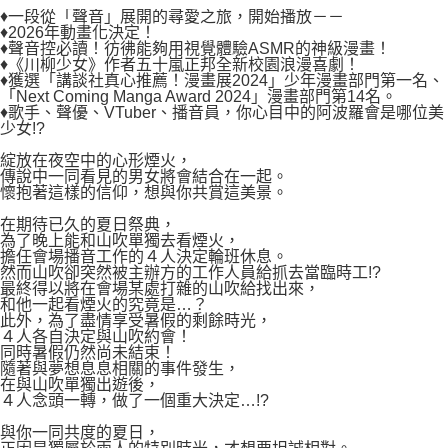
付款後7-11取貨
♦一段從「聲音」展開的尋愛之旅，開始播放－－
２．關於個人資料處理事宜，請瀏覽以下網址：
每筆NT$80，滿NT$500(含以上)免運費
♦2026年動畫化決定！
https://aftee.tw/terms/#terms3
♦聲音控必讀！彷彿能夠用視覺體驗ASMR的神級漫畫！
３．未成年的使用者請事先徵得法定代理人或監護人之同意方可使用
♦《川柳少女》作者五十嵐正邦全新校園浪漫喜劇！
宅配
「AFTEE先享後付」，若未經同意申辦者引起之損失，本公司不負相關責
♦獲選「講談社真心推薦！漫畫展2024」少年漫畫部門第一名、
任。
每筆NT$100，滿NT$800(含以上)免運費
「Next Coming Manga Award 2024」漫畫部門第14名。
４．使用「AFTEE先享後付」時，將依據個別帳號之用戶狀況，依本公司即
♦歌手、聲優、VTuber、播音員，你心目中的阿波羅會是哪位美
時審查核予不同之上限額度；若仍有額度不足之情形，本公司將視審查結果
少女!?
國家/地區配送
查看運費
請求用戶進行身份認證。
綻放在夜空中的心形煙火，
５．嚴禁一人註冊多個帳號或使用他人資訊註冊。若發現惡意使用之情形，
傳說中一同看見的男女將會結合在一起。
恩沛科技股份有限公司將有權停止該用戶之使用額度並採取法律行動。
懷抱著這樣的信仰，想與你共賞這美景。
在期待已久的夏日祭典，
為了晚上能和山吹單獨去看煙火，
擔任會場播音工作的４人決定輪班休息。
然而山吹卻突然被主辦方的工作人員給抓去當臨時工!?
最終得以將在會場某處打雜的山吹給找出來，
和他一起看煙火的究竟是…？
此外，為了盡情享受暑假的剩餘時光，
４人各自決定與山吹約會！
同時暑假仍然尚未結束！
隨著與夢想息息相關的事件發生，
在與山吹單獨出遊後，
４人念頭一轉，做了一個重大決定…!?
與你一同共度的夏日，