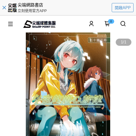
尖端網路書店
開啟APP
立刻使用官方APP
0
1
/
1