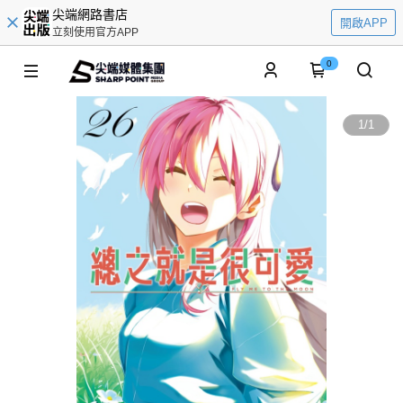
尖端網路書店
開啟APP
立刻使用官方APP
0
1
/
1