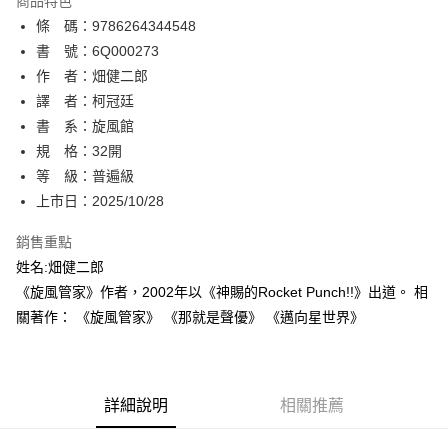
商品特色
相關說明
條 碼：9786264344548
【關於「AFTEE先享後付」】
ATM付款
AFTEE先享後付是「在收到商品之後才付款」的支付方式。 讓您購物簡單
書 號：6Q000273
便利好安心！
作 者：畑健二郎
１．簡單：不需註冊會員、不需綁卡、不需儲值。
運送方式
譯 者：柯冠廷
２．便利：只要手機號碼，簡訊認證，即可結帳。
３．安心：先確認商品／服務後，再付款。
書 系：旋風館
全家取貨付款
規 格：32開
每筆NT$80，滿NT$500(含以上)免運費
【「AFTEE先享後付」結帳流程】
１．於結帳方式選擇「AFTEE先享後付」後，將跳轉至「AFTEE先享後付」
等 級：普遍級
付款後全家取貨
結帳頁面，進行簡訊認證並確認金額後，即可完成結帳。
上市日：2025/10/28
２．訂單成立數日內，您將收到繳費通知簡訊。
每筆NT$80，滿NT$500(含以上)免運費
３．收到繳費通知簡訊後14天內，點擊此簡訊中的連結，可透過四大超商／
銷售重點
ATM／網路銀行／等多元方式進行付款，方視為交易完成。
萊爾富取貨付款
※ 請注意：結帳手續完成當下不需立刻繳費，但若您需要取消訂單，請聯絡
姓名:畑健二郎
每筆NT$80，滿NT$500(含以上)免運費
購買商品的店家。未經商家同意取消之訂單仍視為有效，需透過AFTEE先享
《旋風管家》作者，2002年以《神賜的Rocket Punch!!》出道。 相
後付繳納相關費用。
關著作： 《旋風管家》 《那就是聲優》 《邁向星世界》
付款後萊爾富取貨
※ 交易是否成功請以「AFTEE先享後付 」之結帳頁面顯示為準，若有關於
是否繳費成功／繳費後需取消欲退款等相關疑問，請聯繫「AFTEE先享後付
每筆NT$80，滿NT$500(含以上)免運費
客戶支援中心」
https://netprotections.freshdesk.com/support/home
7-11取貨付款
【注意事項】
詳細說明
相關推薦
１．透過由恩沛科技股份有限公司提供之「AFTEE先享後付」服務完成之交
每筆NT$80，滿NT$500(含以上)免運費
易，需依本服務之必要範圍內提供個人資料，並將交易相關給付款項請求債
權轉讓予恩沛科技股份有限公司。