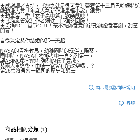
付款後7-11取貨
２．關於個人資料處理事宜，請瀏覽以下網址：
★感謝讀者支持，《總之就是很可愛》榮獲第十三屆巴哈姆特遊
每筆NT$80，滿NT$500(含以上)免運費
戲動漫大賞「年度人氣新作漫畫輕小說」銀賞!!
https://aftee.tw/terms/#terms3
★動畫第二季「女子高中篇」歡樂獻映！
３．未成年的使用者請事先徵得法定代理人或監護人之同意方可使用
宅配
★《旋風管家》作者畑健二郎強勢回歸！
「AFTEE先享後付」，若未經同意申辦者引起之損失，本公司不負相關責
★胃痛NO！黨爭OUT！毫不掩飾愛意的新形態戀愛喜劇，甜蜜
任。
每筆NT$100，滿NT$800(含以上)免運費
開幕！
４．使用「AFTEE先享後付」時，將依據個別帳號之用戶狀況，依本公司即
時審查核予不同之上限額度；若仍有額度不足之情形，本公司將視審查結果
國家/地區配送
查看運費
自從決定與你結婚的那一天起…
請求用戶進行身份認證。
５．嚴禁一人註冊多個帳號或使用他人資訊註冊。若發現惡意使用之情形，
NASA的青梅竹馬，幼稚園時的玩伴，陽葵。
國中時，NASA在模擬考中一直名列第一，
恩沛科技股份有限公司將有權停止該用戶之使用額度並採取法律行動。
讓ASIMO對他懷有強烈的競爭意識。
與兩人重逢後，由崎一家會有所改變嗎…？
第26集將帶您一窺司的歷史和過去！
顯示電腦版詳細說明
客服
商品相關分類 (1)