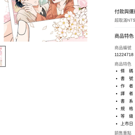
付款與運
超取滿NT$
付款方式
商品特色
信用卡一
商品編號
11224718
超商取貨
商品特色
AFTEE先
條 碼：9
相關說明
書 號：
【關於「A
作 者
ATM付款
AFTEE
便利好安
譯 者：
１．簡單
書 系
２．便利
運送方式
規 格：
３．安心
等 級
全家取貨
【「AFT
上市日：2
每筆NT$8
１．於結帳
付」結帳
銷售重點