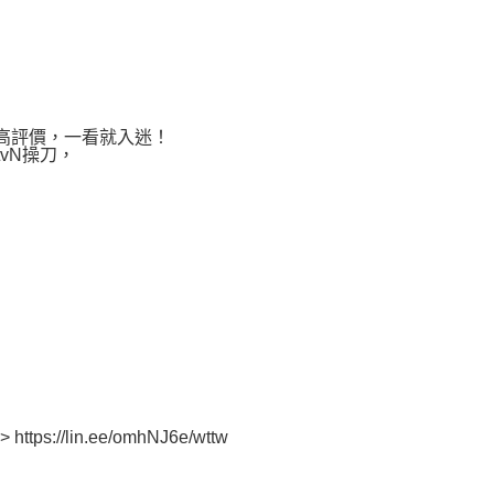
分超高評價，一看就入迷！
vN操刀，
/lin.ee/omhNJ6e/wttw