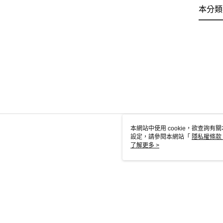
本分類
本網站中使用 cookie，欲查詢有關
設定，請參閱本網站「
隱私權條款
使用 cookie。
了解更多 >