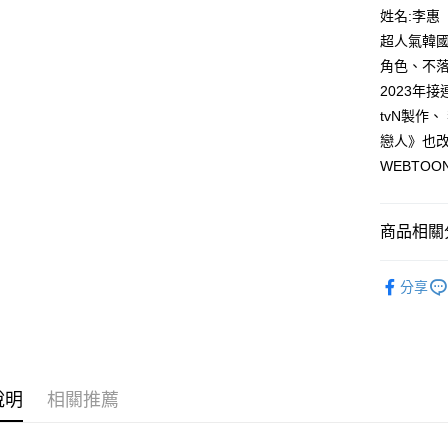
付款後全
２．訂單
姓名:李惠
３．收到繳
每筆NT$8
超人氣韓國
／ATM／
※ 請注意
角色、不
萊爾富取
絡購買商品
2023年
先享後付
每筆NT$8
※ 交易是
tvN製作
是否繳費成
付款後萊
戀人》也改
付客戶支
每筆NT$8
WEBTOON
【注意事
7-11取貨
１．透過由
交易，需
每筆NT$8
商品相關分
求債權轉
２．關於
付款後7-1
漫畫
少
https://aft
分享
每筆NT$8
３．未成
「AFTE
宅配
任。
４．使用「
每筆NT$1
即時審查
結果請求
國家/地區
說明
相關推薦
５．嚴禁
形，恩沛
動。