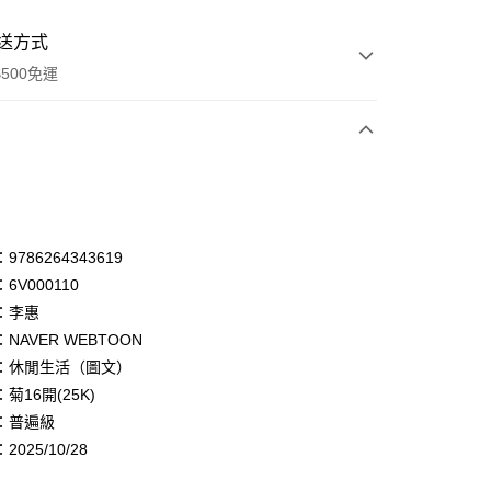
送方式
500免運
次付款
付款
享後付
786264343619
6V000110
FTEE先享後付」】
：李惠
先享後付是「在收到商品之後才付款」的支付方式。 讓您購物簡單
心！
NAVER WEBTOON
：不需註冊會員、不需綁卡、不需儲值。
：休閒生活（圖文）
：只要手機號碼，簡訊認證，即可結帳。
菊16開(25K)
：先確認商品／服務後，再付款。
：普遍級
付款
EE先享後付」結帳流程】
025/10/28
0，滿NT$500(含以上)免運費
方式選擇「AFTEE先享後付」後，將跳轉至「AFTEE先享後
頁面，進行簡訊認證並確認金額後，即可完成結帳。