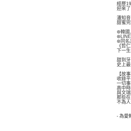
經歷1
迎來了
潘知音
甜蜜完
⊛韓國
⊛LI
⊛同名
《哲仁
下一生
甜到牙
史上最
【故事
收錄平
一切事
高中時
與文瑞
那些在
不為人
- 為愛