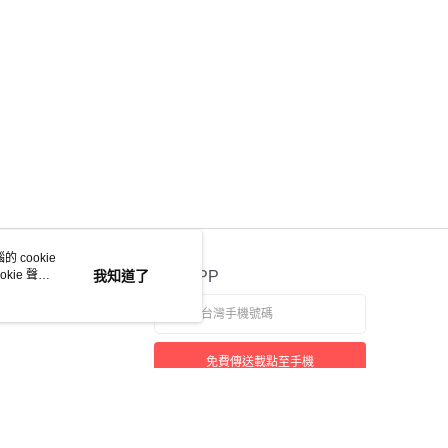
 cookie
kie 聲明
我知道了
官方APP
免費傳送載點至手機
若接到可疑電話，請洽詢165反詐騙專線