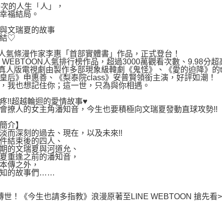
9次的人生「人」，
幸福結局。
與文瑞夏的故事
結♡
人氣條漫作家李惠「首部實體書」作品，正式登台！
NE WEBTOON人氣排行榜作品，超過3000萬觀看次數、9.98
真人版電視劇由製作多部現象級韓劇《鬼怪》、《愛的迫降》的t
皇后》申惠善、《梨泰院class》安普賢領銜主演，好評如潮！
，我也想記住你；這一世，只為與你相遇。
疼!!超越輪迴的愛情故事♥
會撩人的女主角潘知音，今生也要積極向文瑞夏發動直球攻勢!!
簡介】
淡而深刻的過去、現在，以及未來!!
件結束後的四人、
期的文瑞夏與河道允、
夏重逢之前的潘知音，
本傳之外，
知的故事們……
轉世！《今生也請多指教》浪漫原著至LINE WEBTOON 搶先看>> https:/