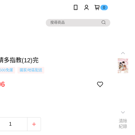
0
多指教(12)完
500免運
國家/地區配送
06
清除
紀錄