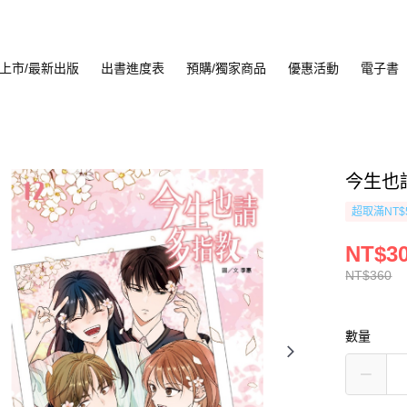
上市/最新出版
出書進度表
預購/獨家商品
優惠活動
電子書
今生也請
超取滿NT$
NT$3
NT$360
數量