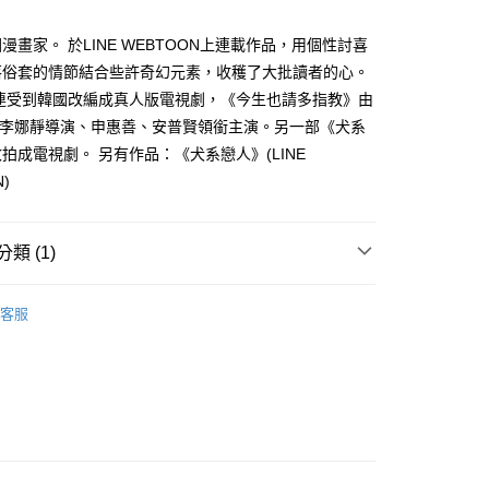
家取貨
成立數日內，您將收到繳費通知簡訊。
費通知簡訊後14天內，點擊此簡訊中的連結，可透過四大超商
0，滿NT$500(含以上)免運費
漫畫家。 於LINE WEBTOON上連載作品，用個性討喜
網路銀行／等多元方式進行付款，方視為交易完成。
：結帳手續完成當下不需立刻繳費，但若您需要取消訂單，請聯
落俗套的情節結合些許奇幻元素，收穫了大批讀者的心。
貨付款
的店家。未經商家同意取消之訂單仍視為有效，需透過AFTEE
接連受到韓國改編成真人版電視劇，《今生也請多指教》由
繳納相關費用。
0，滿NT$500(含以上)免運費
否成功請以「AFTEE先享後付 」之結帳頁面顯示為準，若有關於
、 李娜靜導演、申惠善、安普賢領銜主演。另一部《犬系
功／繳費後需取消欲退款等相關疑問，請聯繫「AFTEE先享後
爾富取貨
拍成電視劇。 另有作品：《犬系戀人》(LINE
援中心」
https://netprotections.freshdesk.com/support/home
0，滿NT$500(含以上)免運費
)
項】
付款
恩沛科技股份有限公司提供之「AFTEE先享後付」服務完成之
依本服務之必要範圍內提供個人資料，並將交易相關給付款項請
0，滿NT$500(含以上)免運費
類 (1)
讓予恩沛科技股份有限公司。
個人資料處理事宜，請瀏覽以下網址：
1取貨
女漫畫
ee.tw/terms/#terms3
客服
0，滿NT$500(含以上)免運費
年的使用者請事先徵得法定代理人或監護人之同意方可使用
E先享後付」，若未經同意申辦者引起之損失，本公司不負相關責
AFTEE先享後付」時，將依據個別帳號之用戶狀況，依本公司
00，滿NT$800(含以上)免運費
核予不同之上限額度；若仍有額度不足之情形，本公司將視審查
用戶進行身份認證。
配送
查看運費
一人註冊多個帳號或使用他人資訊註冊。若發現惡意使用之情
科技股份有限公司將有權停止該用戶之使用額度並採取法律行