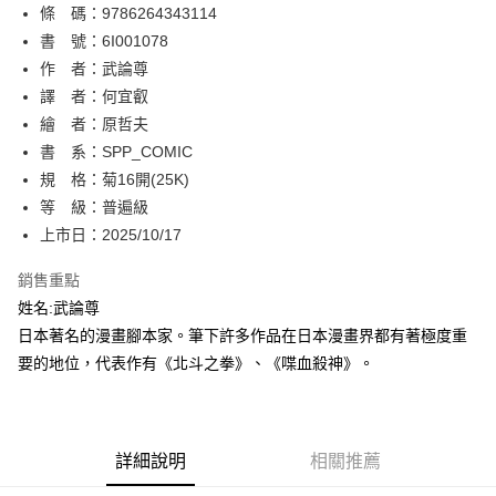
條 碼：9786264343114
【關於「AFTEE先享後付」】
ATM付款
AFTEE先享後付是「在收到商品之後才付款」的支付方式。 讓您購物簡單
書 號：6I001078
便利好安心！
作 者：武論尊
１．簡單：不需註冊會員、不需綁卡、不需儲值。
運送方式
譯 者：何宜叡
２．便利：只要手機號碼，簡訊認證，即可結帳。
３．安心：先確認商品／服務後，再付款。
繪 者：原哲夫
全家取貨付款
書 系：SPP_COMIC
每筆NT$80，滿NT$500(含以上)免運費
【「AFTEE先享後付」結帳流程】
１．於結帳方式選擇「AFTEE先享後付」後，將跳轉至「AFTEE先享後付」
規 格：菊16開(25K)
付款後全家取貨
結帳頁面，進行簡訊認證並確認金額後，即可完成結帳。
等 級：普遍級
２．訂單成立數日內，您將收到繳費通知簡訊。
每筆NT$80，滿NT$500(含以上)免運費
上市日：2025/10/17
３．收到繳費通知簡訊後14天內，點擊此簡訊中的連結，可透過四大超商／
ATM／網路銀行／等多元方式進行付款，方視為交易完成。
萊爾富取貨付款
※ 請注意：結帳手續完成當下不需立刻繳費，但若您需要取消訂單，請聯絡
銷售重點
每筆NT$80，滿NT$500(含以上)免運費
購買商品的店家。未經商家同意取消之訂單仍視為有效，需透過AFTEE先享
姓名:武論尊
後付繳納相關費用。
日本著名的漫畫腳本家。筆下許多作品在日本漫畫界都有著極度重
付款後萊爾富取貨
※ 交易是否成功請以「AFTEE先享後付 」之結帳頁面顯示為準，若有關於
是否繳費成功／繳費後需取消欲退款等相關疑問，請聯繫「AFTEE先享後付
要的地位，代表作有《北斗之拳》、《喋血殺神》。
每筆NT$80，滿NT$500(含以上)免運費
客戶支援中心」
https://netprotections.freshdesk.com/support/home
7-11取貨付款
【注意事項】
１．透過由恩沛科技股份有限公司提供之「AFTEE先享後付」服務完成之交
每筆NT$80，滿NT$500(含以上)免運費
易，需依本服務之必要範圍內提供個人資料，並將交易相關給付款項請求債
詳細說明
相關推薦
權轉讓予恩沛科技股份有限公司。
付款後7-11取貨