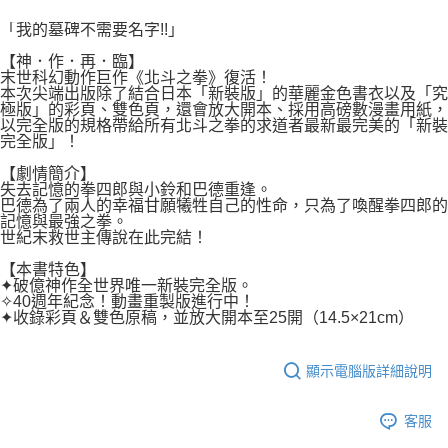
２．關於個人資料處理事宜，請瀏覽以下網址：
每筆NT$80，滿NT$500(含以上)免運費
https://aftee.tw/terms/#terms3
「我的墓碑不需要名字!!」
３．未成年的使用者請事先徵得法定代理人或監護人之同意方可使用
宅配
「AFTEE先享後付」，若未經同意申辦者引起之損失，本公司不負相關責
【神．作．再．臨】
任。
末世科幻動作巨作《北斗之拳》復活！
每筆NT$100，滿NT$800(含以上)免運費
４．使用「AFTEE先享後付」時，將依據個別帳號之用戶狀況，依本公司即
本次尖端出版除了結合日本「新裝版」的華麗金色書衣以及「究
極版」的彩頁、雙色頁，還會放大開本、採用高磅數漫畫用紙，
時審查核予不同之上限額度；若仍有額度不足之情形，本公司將視審查結果
國家/地區配送
查看運費
以完全版的規格帶給所有北斗之拳的求道者最新最完美的「新裝
請求用戶進行身份認證。
完全版」！
５．嚴禁一人註冊多個帳號或使用他人資訊註冊。若發現惡意使用之情形，
恩沛科技股份有限公司將有權停止該用戶之使用額度並採取法律行動。
【劇情簡介】
失去記憶的拳四郎與小鈴和巴德重逢。
巴德為了兩人的幸福甘願犧牲自己的性命，只為了喚醒拳四郎的
記憶與最強之拳。
世紀末救世主傳說在此完結！
【本書特色】
✦破億神作全世界唯一新裝完全版。
✧40週年紀念！動畫重製版進行中！
✦收錄彩頁＆雙色原稿，並放大開本至25開（14.5×21cm）
顯示電腦版詳細說明
客服