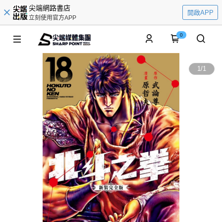
尖端網路書店
開啟APP
立刻使用官方APP
0
1
/
1