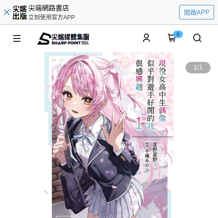
尖端網路書店
開啟APP
立刻使用官方APP
0
1
/
1