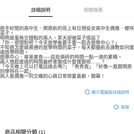
易，需依本服務之必要範圍內提供個人資料，並將交易相關給付款項請求債
權轉讓予恩沛科技股份有限公司。
付款後7-11取貨
詳細說明
相關推薦
２．關於個人資料處理事宜，請瀏覽以下網址：
每筆NT$80，滿NT$500(含以上)免運費
https://aftee.tw/terms/#terms3
３．未成年的使用者請事先徵得法定代理人或監護人之同意方可使用
宅配
遊手好閒的高中生．閑原航的班上有位現役女高中生偶像．櫻咲
「AFTEE先享後付」，若未經同意申辦者引起之損失，本公司不負相關責
菜子。
任。
每筆NT$100，滿NT$800(含以上)免運費
明明是毫無交錯點的兩人，某天卻被菜子搭話了
４．使用「AFTEE先享後付」時，將依據個別帳號之用戶狀況，依本公司即
「你，很閒對吧？今天放學後要不要一起去遊樂中心？」
時審查核予不同之上限額度；若仍有額度不足之情形，本公司將視審查結果
國家/地區配送
查看運費
不知道怎麼過普通的放學時間的菜子，每天都邀航去請教如何度
請求用戶進行身份認證。
過放學時間。
５．嚴禁一人註冊多個帳號或使用他人資訊註冊。若發現惡意使用之情形，
遊樂中心、尋覓美食—–這些瑣碎的時間一點一滴的累積。
恩沛科技股份有限公司將有權停止該用戶之使用額度並採取法律行動。
兩人憶起度過的時間最終會變成什麼樣貌呢……？
「今天晚上可以打電話過去嗎?」「秀秀我」「好像一直跟閑原
同學待在一起」
與人氣偶像一同交織的心跳日常戀愛喜劇，開幕！
顯示電腦版詳細說明
客服
商品相關分類 (1)