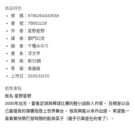
AFTEE先享後付
商品特色
相關說明
條 碼：9786264343558
【關於「AFTEE先享後付」】
ATM付款
AFTEE先享後付是「在收到商品之後才付款」的支付方式。 讓您購物簡單
書 號：7B001128
便利好安心！
作 者：星野星野
１．簡單：不需註冊會員、不需綁卡、不需儲值。
運送方式
譯 者：御門幻流
２．便利：只要手機號碼，簡訊認證，即可結帳。
３．安心：先確認商品／服務後，再付款。
繪 者：千種みのり
全家取貨付款
書 系：浮文字
每筆NT$80，滿NT$500(含以上)免運費
【「AFTEE先享後付」結帳流程】
１．於結帳方式選擇「AFTEE先享後付」後，將跳轉至「AFTEE先享後付」
規 格：新32開
付款後全家取貨
結帳頁面，進行簡訊認證並確認金額後，即可完成結帳。
等 級：普遍級
２．訂單成立數日內，您將收到繳費通知簡訊。
每筆NT$80，滿NT$500(含以上)免運費
上市日：2025/10/15
３．收到繳費通知簡訊後14天內，點擊此簡訊中的連結，可透過四大超商／
ATM／網路銀行／等多元方式進行付款，方視為交易完成。
萊爾富取貨付款
※ 請注意：結帳手續完成當下不需立刻繳費，但若您需要取消訂單，請聯絡
銷售重點
每筆NT$80，滿NT$500(含以上)免運費
購買商品的店家。未經商家同意取消之訂單仍視為有效，需透過AFTEE先享
姓名:星野星野
後付繳納相關費用。
2000年出生，愛看足球與棒球比賽的輕小說新人作家。 目標是以自
付款後萊爾富取貨
※ 交易是否成功請以「AFTEE先享後付 」之結帳頁面顯示為準，若有關於
是否繳費成功／繳費後需取消欲退款等相關疑問，請聯繫「AFTEE先享後付
己最擅長的彈響指登上世界舞台。 很高興能以本作出道。 希望能一
每筆NT$80，滿NT$500(含以上)免運費
客戶支援中心」
https://netprotections.freshdesk.com/support/home
直看著快樂打發時間的航與菜子（幾乎已算是在約會了）。
7-11取貨付款
【注意事項】
１．透過由恩沛科技股份有限公司提供之「AFTEE先享後付」服務完成之交
每筆NT$80，滿NT$500(含以上)免運費