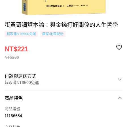
蛋黃哥讀資本論：與金錢打好關係的人生哲學
超取滿NT$500免運
國家/地區配送
NT$221
NT$280
付款與運送方式
超取滿NT$500免運
付款方式
商品特色
信用卡一次付款
商品編號
超商取貨付款
11156684
AFTEE先享後付