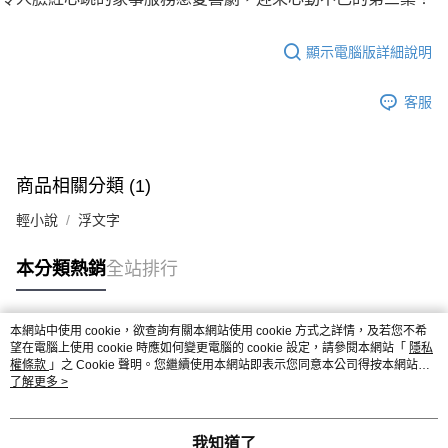
顯示電腦版詳細說明
客服
商品相關分類 (1)
輕小說
浮文字
本分類熱銷
全站排行
本網站中使用 cookie，欲查詢有關本網站使用 cookie 方式之詳情，及若您不希
熱門標籤
望在電腦上使用 cookie 時應如何變更電腦的 cookie 設定，請參閱本網站「
隱私
權條款
」之 Cookie 聲明。您繼續使用本網站即表示您同意本公司得按本網站使
用條款之 Cookie 聲明使用 cookie。
了解更多 >
我知道了