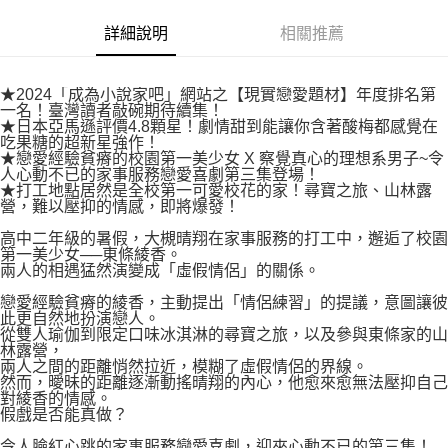
易，需依本服務之必要範圍內提供個人資料，並將交易相關給付款項請求債
權轉讓予恩沛科技股份有限公司。
付款後7-11取貨
詳細說明
相關推薦
２．關於個人資料處理事宜，請瀏覽以下網址：
每筆NT$80，滿NT$500(含以上)免運費
https://aftee.tw/terms/#terms3
３．未成年的使用者請事先徵得法定代理人或監護人之同意方可使用
宅配
★2024「成為小說家吧」網站之【現實戀愛題材】年度排名第
「AFTEE先享後付」，若未經同意申辦者引起之損失，本公司不負相關責
一名！臺灣讀者敲碗期待續集！
任。
每筆NT$100，滿NT$800(含以上)免運費
★日本亞馬遜評價4.8顆星！劇情甜到能讓你含著酸梅都感覺在
４．使用「AFTEE先享後付」時，將依據個別帳號之用戶狀況，依本公司即
吃果糖的超新星強作！
時審查核予不同之上限額度；若仍有額度不足之情形，本公司將視審查結果
國家/地區配送
查看運費
★戀愛經驗貧瘠的校園第一美少女 X 察覺真心的理想系男子~令
請求用戶進行身份認證。
人心動不已的家事服務戀愛喜劇第三集登場！
５．嚴禁一人註冊多個帳號或使用他人資訊註冊。若發現惡意使用之情形，
★打工地點居然是全校第一可愛校花的家！尋寶之旅、山林露
恩沛科技股份有限公司將有權停止該用戶之使用額度並採取法律行動。
營，難以壓抑的情感，即將爆發！
高中二年級的暑假，大槻晴翔在家事服務的打工中，邂逅了校園
第一美少女──東條綾香。
兩人的相遇猛然演變成「虛假情侶」的關係。
戀愛經驗貧瘠的綾香，主動提出「情侶練習」的提議，意圖讓彼
此更自然地扮演戀人。
從雙人瑜伽到限定口味冰淇淋的尋寶之旅，以及參與東條家的山
林露營，
兩人之間的距離悄然拉近，模糊了虛假情侶的界線。
然而，曖昧的距離逐漸動搖晴翔的內心，他愈來愈無法壓抑自己
對綾香的情感。
假戲是否能真做？
令人臉紅心跳的家事服務戀愛喜劇，迎來心動不已的第三集！