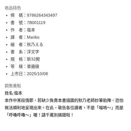
AFTEE先享後付
商品特色
相關說明
條 碼：9786264343497
【關於「AFTEE先享後付」】
ATM付款
AFTEE先享後付是「在收到商品之後才付款」的支付方式。 讓您購物簡單
書 號：7B001119
便利好安心！
作 者：塩本
１．簡單：不需註冊會員、不需綁卡、不需儲值。
運送方式
譯 者：Mariko
２．便利：只要手機號碼，簡訊認證，即可結帳。
３．安心：先確認商品／服務後，再付款。
繪 者：秋乃える
全家取貨付款
書 系：浮文字
每筆NT$80，滿NT$500(含以上)免運費
【「AFTEE先享後付」結帳流程】
１．於結帳方式選擇「AFTEE先享後付」後，將跳轉至「AFTEE先享後付」
規 格：新32開
付款後全家取貨
結帳頁面，進行簡訊認證並確認金額後，即可完成結帳。
等 級：普遍級
２．訂單成立數日內，您將收到繳費通知簡訊。
每筆NT$80，滿NT$500(含以上)免運費
上市日：2025/10/08
３．收到繳費通知簡訊後14天內，點擊此簡訊中的連結，可透過四大超商／
ATM／網路銀行／等多元方式進行付款，方視為交易完成。
萊爾富取貨付款
※ 請注意：結帳手續完成當下不需立刻繳費，但若您需要取消訂單，請聯絡
銷售重點
每筆NT$80，滿NT$500(含以上)免運費
購買商品的店家。未經商家同意取消之訂單仍視為有效，需透過AFTEE先享
姓名:塩本
後付繳納相關費用。
本作中某段情節，若缺少負責本書插圖的秋乃老師妙筆助陣，恐怕
付款後萊爾富取貨
※ 交易是否成功請以「AFTEE先享後付 」之結帳頁面顯示為準，若有關於
是否繳費成功／繳費後需取消欲退款等相關疑問，請聯繫「AFTEE先享後付
無法順利地呈現出來。在此，敬告各位讀者，不是「喵嗚～」而是
每筆NT$80，滿NT$500(含以上)免運費
客戶支援中心」
https://netprotections.freshdesk.com/support/home
「呼嚕呼嚕～」喔！請千萬別搞錯啦！
7-11取貨付款
【注意事項】
１．透過由恩沛科技股份有限公司提供之「AFTEE先享後付」服務完成之交
每筆NT$80，滿NT$500(含以上)免運費