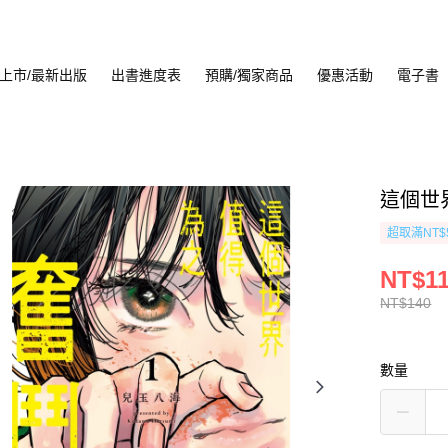
上市/最新出版
出書進度表
預購/獨家商品
優惠活動
電子書
這個世界
超取滿NT$
NT$1
NT$140
數量