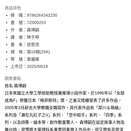
AFTEE先享後付
商品特色
相關說明
條 碼：9786264342230
【關於「AFTEE先享後付」】
ATM付款
AFTEE先享後付是「在收到商品之後才付款」的支付方式。 讓您購物簡單
書 號：7Z000253
便利好安心！
作 者：森博嗣
１．簡單：不需註冊會員、不需綁卡、不需儲值。
運送方式
譯 者：林于楟
２．便利：只要手機號碼，簡訊認證，即可結帳。
３．安心：先確認商品／服務後，再付款。
書 系：逆思流
全家取貨付款
規 格：菊16開(25K)
每筆NT$80，滿NT$500(含以上)免運費
【「AFTEE先享後付」結帳流程】
１．於結帳方式選擇「AFTEE先享後付」後，將跳轉至「AFTEE先享後付」
等 級：普遍級
付款後全家取貨
結帳頁面，進行簡訊認證並確認金額後，即可完成結帳。
上市日：2025/09/18
２．訂單成立數日內，您將收到繳費通知簡訊。
每筆NT$80，滿NT$500(含以上)免運費
３．收到繳費通知簡訊後14天內，點擊此簡訊中的連結，可透過四大超商／
銷售重點
ATM／網路銀行／等多元方式進行付款，方視為交易完成。
萊爾富取貨付款
※ 請注意：結帳手續完成當下不需立刻繳費，但若您需要取消訂單，請聯絡
姓名:森博嗣
每筆NT$80，滿NT$500(含以上)免運費
購買商品的店家。未經商家同意取消之訂單仍視為有效，需透過AFTEE先享
日本某國立大學工學部助教授兼推理小說作家，於1996年以「全部
後付繳納相關費用。
成為F」榮獲日本『梅菲斯特』獎，之後又陸續發表了許多作品，
付款後萊爾富取貨
※ 交易是否成功請以「AFTEE先享後付 」之結帳頁面顯示為準，若有關於
是否繳費成功／繳費後需取消欲退款等相關疑問，請聯繫「AFTEE先享後付
2005年3月辭去大學教職全職寫作。其代表作品有「犀川＆萌繪」
每筆NT$80，滿NT$500(含以上)免運費
客戶支援中心」
https://netprotections.freshdesk.com/support/home
系列及「瀨在丸紅子之V」系列、「空中殺手」系列、「四季」系
7-11取貨付款
列，以及詩集、繪本等，創作數量驚人。 森博嗣在設定故事人物及
【注意事項】
１．透過由恩沛科技股份有限公司提供之「AFTEE先享後付」服務完成之交
每筆NT$80，滿NT$500(含以上)免運費
舞台時，習慣將大量理科系重要因素帶入作品中，卻又帶有非常深