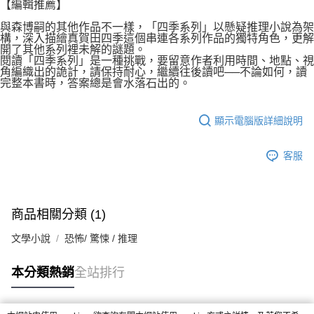
【編輯推薦】
與森博嗣的其他作品不一樣，「四季系列」以懸疑推理小說為架
構，深入描繪真賀田四季這個串連各系列作品的獨特角色，更解
開了其他系列裡未解的謎題。
閱讀「四季系列」是一種挑戰，要留意作者利用時間、地點、視
角編織出的詭計，請保持耐心，繼續往後讀吧──不論如何，讀
完整本書時，答案總是會水落石出的。
顯示電腦版詳細說明
客服
商品相關分類 (1)
文學小說
恐怖/ 驚悚 / 推理
本分類熱銷
全站排行