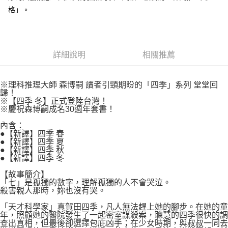
付款後7-11取貨
２．關於個人資料處理事宜，請瀏覽以下網址：
格」。
每筆NT$80，滿NT$500(含以上)免運費
https://aftee.tw/terms/#terms3
３．未成年的使用者請事先徵得法定代理人或監護人之同意方可使用
宅配
「AFTEE先享後付」，若未經同意申辦者引起之損失，本公司不負相關責
任。
每筆NT$100，滿NT$800(含以上)免運費
４．使用「AFTEE先享後付」時，將依據個別帳號之用戶狀況，依本公司即
詳細說明
相關推薦
時審查核予不同之上限額度；若仍有額度不足之情形，本公司將視審查結果
國家/地區配送
查看運費
請求用戶進行身份認證。
５．嚴禁一人註冊多個帳號或使用他人資訊註冊。若發現惡意使用之情形，
※理科推理大師 森博嗣 讀者引頸期盼的「四季」系列 堂堂回
恩沛科技股份有限公司將有權停止該用戶之使用額度並採取法律行動。
歸！
※【四季 冬】正式登陸台灣！
※慶祝森博嗣成名30週年套書！
內含：
●【新譯】四季 春
●【新譯】四季 夏
●【新譯】四季 秋
●【新譯】四季 冬
【故事簡介】
「七」是孤獨的數字，理解孤獨的人不會哭泣。
殺害親人那時，妳也沒有哭。
「天才科學家」真賀田四季，凡人無法趕上她的腳步。在她的童
年，照顧她的醫院發生了一起密室謀殺案，聰慧的四季很快的調
查出真相，但最後卻選擇包庇凶手；在少女時期，與叔叔一同去