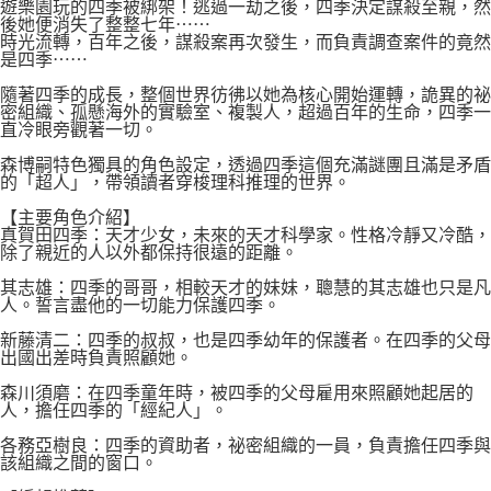
遊樂園玩的四季被綁架！逃過一劫之後，四季決定謀殺至親，然
後她便消失了整整七年⋯⋯
時光流轉，百年之後，謀殺案再次發生，而負責調查案件的竟然
是四季⋯⋯
隨著四季的成長，整個世界彷彿以她為核心開始運轉，詭異的祕
密組織、孤懸海外的實驗室、複製人，超過百年的生命，四季一
直冷眼旁觀著一切。
森博嗣特色獨具的角色設定，透過四季這個充滿謎團且滿是矛盾
的「超人」，帶領讀者穿梭理科推理的世界。
【主要角色介紹】
真賀田四季：天才少女，未來的天才科學家。性格冷靜又冷酷，
除了親近的人以外都保持很遠的距離。
其志雄：四季的哥哥，相較天才的妹妹，聰慧的其志雄也只是凡
人。誓言盡他的一切能力保護四季。
新藤清二：四季的叔叔，也是四季幼年的保護者。在四季的父母
出國出差時負責照顧她。
森川須磨：在四季童年時，被四季的父母雇用來照顧她起居的
人，擔任四季的「經紀人」。
各務亞樹良：四季的資助者，祕密組織的一員，負責擔任四季與
該組織之間的窗口。