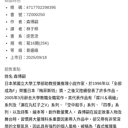
商品特色
相關說明
條 碼：4717702298395
【關於「AFTEE先享後付」】
ATM付款
AFTEE先享後付是「在收到商品之後才付款」的支付方式。 讓您購物簡單
書 號：7Z000250
便利好安心！
作 者：森博嗣
１．簡單：不需註冊會員、不需綁卡、不需儲值。
運送方式
譯 者：林于楟
２．便利：只要手機號碼，簡訊認證，即可結帳。
３．安心：先確認商品／服務後，再付款。
書 系：逆思流
全家取貨付款
規 格：菊16開(25K)
每筆NT$80，滿NT$500(含以上)免運費
【「AFTEE先享後付」結帳流程】
１．於結帳方式選擇「AFTEE先享後付」後，將跳轉至「AFTEE先享後付」
等 級：普遍級
付款後全家取貨
結帳頁面，進行簡訊認證並確認金額後，即可完成結帳。
上市日：2025/09/18
２．訂單成立數日內，您將收到繳費通知簡訊。
每筆NT$80，滿NT$500(含以上)免運費
３．收到繳費通知簡訊後14天內，點擊此簡訊中的連結，可透過四大超商／
銷售重點
ATM／網路銀行／等多元方式進行付款，方視為交易完成。
萊爾富取貨付款
※ 請注意：結帳手續完成當下不需立刻繳費，但若您需要取消訂單，請聯絡
姓名:森博嗣
每筆NT$80，滿NT$500(含以上)免運費
購買商品的店家。未經商家同意取消之訂單仍視為有效，需透過AFTEE先享
日本某國立大學工學部助教授兼推理小說作家，於1996年以「全部
後付繳納相關費用。
成為F」榮獲日本『梅菲斯特』獎，之後又陸續發表了許多作品，
付款後萊爾富取貨
※ 交易是否成功請以「AFTEE先享後付 」之結帳頁面顯示為準，若有關於
是否繳費成功／繳費後需取消欲退款等相關疑問，請聯繫「AFTEE先享後付
2005年3月辭去大學教職全職寫作。其代表作品有「犀川＆萌繪」
每筆NT$80，滿NT$500(含以上)免運費
客戶支援中心」
https://netprotections.freshdesk.com/support/home
系列及「瀨在丸紅子之V」系列、「空中殺手」系列、「四季」系
7-11取貨付款
列，以及詩集、繪本等，創作數量驚人。 森博嗣在設定故事人物及
【注意事項】
１．透過由恩沛科技股份有限公司提供之「AFTEE先享後付」服務完成之交
每筆NT$80，滿NT$500(含以上)免運費
舞台時，習慣將大量理科系重要因素帶入作品中，卻又帶有非常深
易，需依本服務之必要範圍內提供個人資料，並將交易相關給付款項請求債
厚的文藝氣息，因此具有強烈的個人風格，被稱為「森式推理風
權轉讓予恩沛科技股份有限公司。