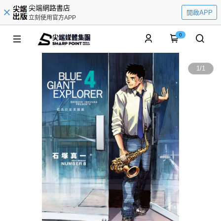
尖端網路書店
開啟APP
立刻使用官方APP
0
1
/
1