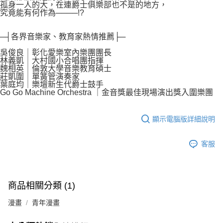
孤身一人的大，在連爵士俱樂部也不是的地方，
究竟能有何作為────!?
─┤各界音樂家、教育家熱情推薦├─
吳俊良｜彰化愛樂室內樂團團長
林義凱｜大村國小合唱團指揮
魏相英｜倫敦大學音樂教育碩士
莊凱圍｜單簧管演奏家
葉庭均｜樂壇新生代爵士鼓手
Go Go Machine Orchestra ｜金音獎最佳現場演出獎入圍樂團
顯示電腦版詳細說明
客服
商品相關分類 (1)
漫畫
青年漫畫