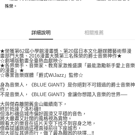
易，需依本服務之必要範圍內提供個人資料，並將交易相關給付款項請求債
殊榮。
權轉讓予恩沛科技股份有限公司。
付款後7-11取貨
２．關於個人資料處理事宜，請瀏覽以下網址：
每筆NT$80，滿NT$500(含以上)免運費
https://aftee.tw/terms/#terms3
３．未成年的使用者請事先徵得法定代理人或監護人之同意方可使用
宅配
「AFTEE先享後付」，若未經同意申辦者引起之損失，本公司不負相關責
詳細說明
相關推薦
任。
每筆NT$100，滿NT$800(含以上)免運費
４．使用「AFTEE先享後付」時，將依據個別帳號之用戶狀況，依本公司即
時審查核予不同之上限額度；若仍有額度不足之情形，本公司將視審查結果
國家/地區配送
查看運費
請求用戶進行身份認證。
★榮獲第62屆小學館漫畫獎、第20屆日本文化廳媒體藝術祭漫
畫部門大獎、2016漫畫大獎第三名殊榮的爵士音樂神作★
５．嚴禁一人註冊多個帳號或使用他人資訊註冊。若發現惡意使用之情形，
☆劇場版動畫全臺熱血獻映☆
恩沛科技股份有限公司將有權停止該用戶之使用額度並採取法律行動。
★各界樂手、音樂家、教育家激推盛讚「最能激勵新手愛上音樂
的漫畫」★
☆專業音樂媒體「爵式WiJazz」監修☆
身為音樂人，《BLUE GIANT》是你絕對不可錯過的爵士音樂神
作，
不是音樂人，《BLUE GIANT》會讓你想踏入音樂的世界──
大與傑森離開舊金山繼續南下，
終於抵達了洛杉磯!!
但洛杉磯這城市偏好圓滑又平穩的音色，
將大嚴肅又壯闊的風格視為異物。
眼看大的樂音在這片天空下找不到容身之地，
傑森提議跳過這裡直接前往下座城市，
但大卻反其道而行，做了最為艱困的抉擇…!!