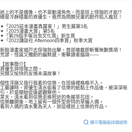
付款後7-11取貨
２．關於個人資料處理事宜，請瀏覽以下網址：
每筆NT$80，滿NT$500(含以上)免運費
https://aftee.tw/terms/#terms3
迷上的不是偶像，也不是動漫角色，而是班上怪咖的才能!?
３．未成年的使用者請事先徵得法定代理人或監護人之同意方可使用
總是冷靜穩重的資優生，竟然為問題兒童的創作陷入瘋狂！
宅配
「AFTEE先享後付」，若未經同意申辦者引起之損失，本公司不負相關責
任。
✦「2025這本漫畫真厲害！」男生篇第3名
每筆NT$100，滿NT$800(含以上)免運費
✦「2025漫畫大賞」第5名
４．使用「AFTEE先享後付」時，將依據個別帳號之用戶狀況，依本公司即
✦「第29屆手塚治虫文化賞」新生賞
時審查核予不同之上限額度；若仍有額度不足之情形，本公司將視審查結果
國家/地區配送
查看運費
✦「2022講談社 Afternoon四季賞」秋季大賞
請求用戶進行身份認證。
５．嚴禁一人註冊多個帳號或使用他人資訊註冊。若發現惡意使用之情形，
新銳漫畫家城戸志保強勢出擊，首部連載即斬獲無數獎項！
恩沛科技股份有限公司將有權停止該用戶之使用額度並採取法律行動。
荒謬、怪誕又獨創的幽默感，衝擊讀者腦袋——
【故事簡介】
資優生與怪咖之間，
另類又愉快的友情未滿故事！
個性浮躁又我行我素的信樂，在班級裡格格不入。
工藝課時，資優生清水偷看了信樂的紙黏土作品後，被深深吸
引，於是開始從遠處觀察他。
某天，清水看到信樂走進附近的魚腥草花田。
信樂離開後，地上留有一個外型奇特的草編人偶。
看到人偶的清水驚為天人，就這樣迷上信樂的作品。
顯示電腦版詳細說明