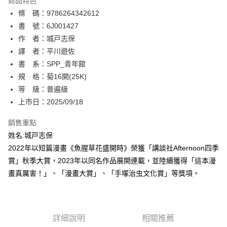
商品特色
相關說明
條 碼：9786264342612
【關於「AFTEE先享後付」】
ATM付款
AFTEE先享後付是「在收到商品之後才付款」的支付方式。 讓您購物簡單
書 號：6J001427
便利好安心！
作 者：城戸志保
１．簡單：不需註冊會員、不需綁卡、不需儲值。
運送方式
譯 者：平川遊佐
２．便利：只要手機號碼，簡訊認證，即可結帳。
３．安心：先確認商品／服務後，再付款。
書 系：SPP_青年館
全家取貨付款
規 格：菊16開(25K)
每筆NT$80，滿NT$500(含以上)免運費
【「AFTEE先享後付」結帳流程】
１．於結帳方式選擇「AFTEE先享後付」後，將跳轉至「AFTEE先享後付」
等 級：普遍級
付款後全家取貨
結帳頁面，進行簡訊認證並確認金額後，即可完成結帳。
上市日：2025/09/18
２．訂單成立數日內，您將收到繳費通知簡訊。
每筆NT$80，滿NT$500(含以上)免運費
３．收到繳費通知簡訊後14天內，點擊此簡訊中的連結，可透過四大超商／
銷售重點
ATM／網路銀行／等多元方式進行付款，方視為交易完成。
萊爾富取貨付款
※ 請注意：結帳手續完成當下不需立刻繳費，但若您需要取消訂單，請聯絡
姓名:城戸志保
每筆NT$80，滿NT$500(含以上)免運費
購買商品的店家。未經商家同意取消之訂單仍視為有效，需透過AFTEE先享
2022年以短篇漫畫《魚腥草花盛開時》榮獲「講談社Afternoon四季
後付繳納相關費用。
賞」秋季大賞，2023年以同名作品展開連載，並陸續獲得「這本漫
付款後萊爾富取貨
※ 交易是否成功請以「AFTEE先享後付 」之結帳頁面顯示為準，若有關於
是否繳費成功／繳費後需取消欲退款等相關疑問，請聯繫「AFTEE先享後付
畫真厲害！」、「漫畫大賞」、「手塚治虫文化賞」等獎項。
每筆NT$80，滿NT$500(含以上)免運費
客戶支援中心」
https://netprotections.freshdesk.com/support/home
7-11取貨付款
【注意事項】
１．透過由恩沛科技股份有限公司提供之「AFTEE先享後付」服務完成之交
每筆NT$80，滿NT$500(含以上)免運費
易，需依本服務之必要範圍內提供個人資料，並將交易相關給付款項請求債
詳細說明
相關推薦
權轉讓予恩沛科技股份有限公司。