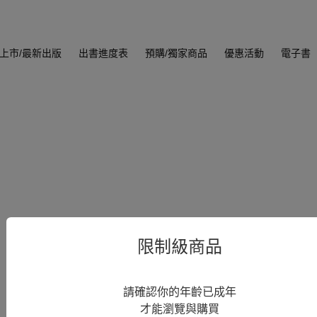
上市/最新出版
出書進度表
預購/獨家商品
優惠活動
電子書
限制級商品
請確認你的年齡已成年
才能瀏覽與購買