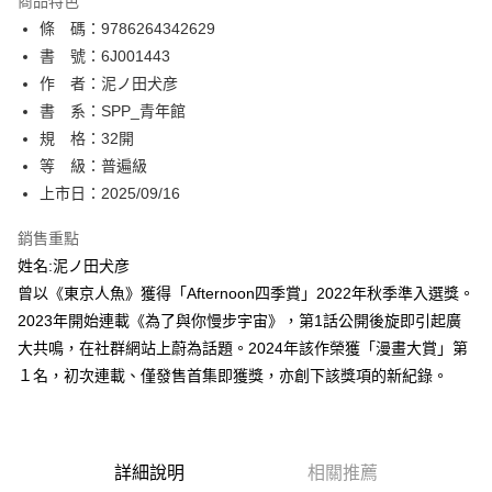
商品特色
相關說明
條 碼：9786264342629
【關於「AFTEE先享後付」】
ATM付款
AFTEE先享後付是「在收到商品之後才付款」的支付方式。 讓您購物簡單
書 號：6J001443
便利好安心！
作 者：泥ノ田犬彦
１．簡單：不需註冊會員、不需綁卡、不需儲值。
運送方式
書 系：SPP_青年館
２．便利：只要手機號碼，簡訊認證，即可結帳。
３．安心：先確認商品／服務後，再付款。
規 格：32開
全家取貨付款
等 級：普遍級
每筆NT$80，滿NT$500(含以上)免運費
【「AFTEE先享後付」結帳流程】
１．於結帳方式選擇「AFTEE先享後付」後，將跳轉至「AFTEE先享後付」
上市日：2025/09/16
付款後全家取貨
結帳頁面，進行簡訊認證並確認金額後，即可完成結帳。
２．訂單成立數日內，您將收到繳費通知簡訊。
銷售重點
每筆NT$80，滿NT$500(含以上)免運費
３．收到繳費通知簡訊後14天內，點擊此簡訊中的連結，可透過四大超商／
姓名:泥ノ田犬彦
ATM／網路銀行／等多元方式進行付款，方視為交易完成。
萊爾富取貨付款
※ 請注意：結帳手續完成當下不需立刻繳費，但若您需要取消訂單，請聯絡
曾以《東京人魚》獲得「Afternoon四季賞」2022年秋季準入選獎。
每筆NT$80，滿NT$500(含以上)免運費
購買商品的店家。未經商家同意取消之訂單仍視為有效，需透過AFTEE先享
2023年開始連載《為了與你慢步宇宙》，第1話公開後旋即引起廣
後付繳納相關費用。
大共鳴，在社群網站上蔚為話題。2024年該作榮獲「漫畫大賞」第
付款後萊爾富取貨
※ 交易是否成功請以「AFTEE先享後付 」之結帳頁面顯示為準，若有關於
是否繳費成功／繳費後需取消欲退款等相關疑問，請聯繫「AFTEE先享後付
１名，初次連載、僅發售首集即獲獎，亦創下該獎項的新紀錄。
每筆NT$80，滿NT$500(含以上)免運費
客戶支援中心」
https://netprotections.freshdesk.com/support/home
7-11取貨付款
【注意事項】
１．透過由恩沛科技股份有限公司提供之「AFTEE先享後付」服務完成之交
每筆NT$80，滿NT$500(含以上)免運費
易，需依本服務之必要範圍內提供個人資料，並將交易相關給付款項請求債
詳細說明
相關推薦
權轉讓予恩沛科技股份有限公司。