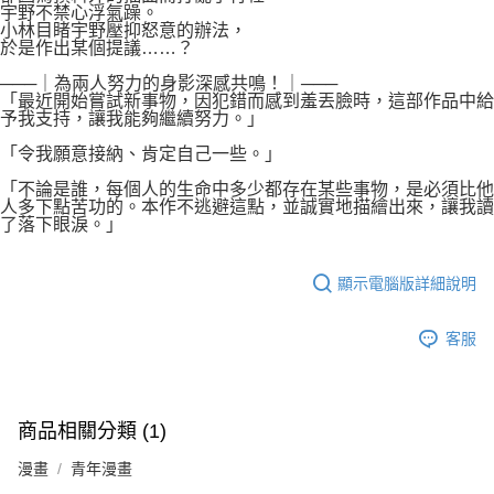
宇野不禁心浮氣躁。
小林目睹宇野壓抑怒意的辦法，
於是作出某個提議……？
───｜為兩人努力的身影深感共鳴！｜───
「最近開始嘗試新事物，因犯錯而感到羞丟臉時，這部作品中給
予我支持，讓我能夠繼續努力。」
「令我願意接納、肯定自己一些。」
「不論是誰，每個人的生命中多少都存在某些事物，是必須比他
人多下點苦功的。本作不逃避這點，並誠實地描繪出來，讓我讀
了落下眼淚。」
顯示電腦版詳細說明
客服
商品相關分類 (1)
漫畫
青年漫畫