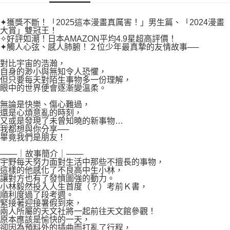
付款後7-11取貨
２．關於個人資料處理事宜，請瀏覽以下網址：
每筆NT$80，滿NT$500(含以上)免運費
https://aftee.tw/terms/#terms3
✦獲獎不斷！「2025這本漫畫真厲害！」男生篇、「2024漫畫
３．未成年的使用者請事先徵得法定代理人或監護人之同意方可使用
大賞」雙冠王！
宅配
「AFTEE先享後付」，若未經同意申辦者引起之損失，本公司不負相關責
✧好評如潮！日本AMAZON平均4.9星超高評價！
任。
✦觸人心弦、感人肺腑！２位少年最真摯的友情故事──
每筆NT$100，滿NT$800(含以上)免運費
４．使用「AFTEE先享後付」時，將依據個別帳號之用戶狀況，依本公司即
對比宇宙的浩瀚，
時審查核予不同之上限額度；若仍有額度不足之情形，本公司將視審查結果
國家/地區配送
查看運費
自身的渺小與無知令人恐懼，
請求用戶進行身份認證。
但只要每天對陌生事物多一份理解，
５．嚴禁一人註冊多個帳號或使用他人資訊註冊。若發現惡意使用之情形，
眼中的世界便會逐漸變溫柔。
恩沛科技股份有限公司將有權停止該用戶之使用額度並採取法律行動。
無論是快樂、傷心難過，
還是心煩意亂的時刻，
又或是發現了未曾知曉的新事物…
我都想與你分享──
畢竟我們是朋友！
───｜故事簡介｜───
宇野每天努力面對生活中那些不擅長的事物，
這樣的他感化了不良高中生小林，
讓對方也有了發憤圖強的動力。
小林毅然投入人生首度（？）考前Ｋ書，
順利度過了段考週。
緊接著迎接暑假到來，
兩人所屬的天文社將一起前往天文館參觀！
原本應該是愉快的一天，
卻因為預料外的插曲而打亂了行程，