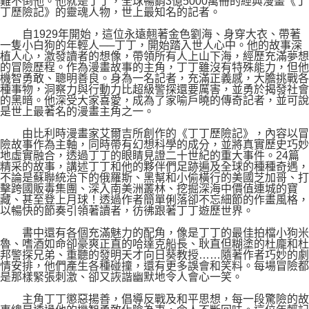
難不倒他。他就是丁丁，全球暢銷3億5000萬冊的經典漫畫《丁
丁歷險記》的靈魂人物，世上最知名的記者。
自1929年開始，這位永遠翹著金色劉海、身穿大衣、帶著
一隻小白狗的年輕人──丁丁，開始踏入世人心中。他的故事深
植人心，激發讀者的想像，帶領所有人上山下海，經歷充滿夢想
的冒險歷程。作為漫畫故事的主角，丁丁雖沒有特殊能力，但他
機智勇敢、聰明善良。身為一名記者，充滿正義感，大膽挑戰各
種事物，洞察力與行動力比超級警探還要厲害，並勇於揭發社會
的黑暗。他深受大家喜愛，成為了家喻戶曉的傳奇記者，並可說
是世上最著名的漫畫主角之一。
由比利時漫畫家艾爾吉所創作的《丁丁歷險記》，內容以冒
險故事作為主軸，同時帶有幻想科學的成分，並將真實歷史巧妙
地虛實融合，透過丁丁的眼睛見證二十世紀的重大事件。24篇
精采的故事，講述丁丁和他的夥伴們足跡遍及全球的種種奇遇，
不論是蘇聯統治下的俄羅斯、黑幫和小偷橫行的美國芝加哥、打
擊跨國販毒集團、深入南美洲叢林、挖掘深海中價值連城的寶
藏、甚至登上月球！透過作者簡單俐落卻不忘細節的作畫風格，
以暢快的節奏引領著讀者，彷彿跟著丁丁遊歷世界。
書中還有各個充滿魅力的配角，像是丁丁的最佳拍檔小狗米
魯、嗜酒如命卻豪爽正直的哈達克船長、耿直但糊塗的杜龐和杜
邦警探兄弟、重聽的發明天才向日葵教授……隨著作者巧妙的劇
情安排，他們產生各種碰撞，還有更多誤會和笑料。每場冒險都
是那樣緊張刺激、卻又詼諧幽默地令人會心一笑。
主角丁丁懲惡揚善，倡導反戰及和平思想，每一段驚險的故