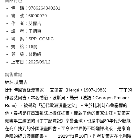
商品特色
相關說明
條 碼：9786264340281
【關於「AFTEE先享後付」】
ATM付款
AFTEE先享後付是「在收到商品之後才付款」的支付方式。 讓您購物簡單
書 號：6I000979
便利好安心！
作 者：艾爾吉
１．簡單：不需註冊會員、不需綁卡、不需儲值。
運送方式
譯 者：王炳東
２．便利：只要手機號碼，簡訊認證，即可結帳。
３．安心：先確認商品／服務後，再付款。
書 系：SPP_COMIC
全家取貨付款
規 格：16開
每筆NT$80，滿NT$500(含以上)免運費
【「AFTEE先享後付」結帳流程】
１．於結帳方式選擇「AFTEE先享後付」後，將跳轉至「AFTEE先享後付」
等 級：普遍級
付款後全家取貨
結帳頁面，進行簡訊認證並確認金額後，即可完成結帳。
上市日：2025/09/12
２．訂單成立數日內，您將收到繳費通知簡訊。
每筆NT$80，滿NT$500(含以上)免運費
３．收到繳費通知簡訊後14天內，點擊此簡訊中的連結，可透過四大超商／
銷售重點
ATM／網路銀行／等多元方式進行付款，方視為交易完成。
萊爾富取貨付款
※ 請注意：結帳手續完成當下不需立刻繳費，但若您需要取消訂單，請聯絡
姓名:艾爾吉
每筆NT$80，滿NT$500(含以上)免運費
購買商品的店家。未經商家同意取消之訂單仍視為有效，需透過AFTEE先享
比利時國寶級漫畫家──艾爾吉（Hergé，1907-1983） 丁丁的
後付繳納相關費用。
作者艾爾吉，本名喬治．波斯貝．勒米（法語：Georges Prosper
付款後萊爾富取貨
※ 交易是否成功請以「AFTEE先享後付 」之結帳頁面顯示為準，若有關於
是否繳費成功／繳費後需取消欲退款等相關疑問，請聯繫「AFTEE先享後付
Remi），被譽為「近代歐洲漫畫之父」。生於比利時布魯塞爾的
每筆NT$80，滿NT$500(含以上)免運費
客戶支援中心」
https://netprotections.freshdesk.com/support/home
他，最初是在童軍雜誌上擔任插畫，開啟了他的畫家生涯。艾爾吉
7-11取貨付款
傾盡畢生繪製的《丁丁歷險記》享譽全球，也是中國80年代少數能
【注意事項】
１．透過由恩沛科技股份有限公司提供之「AFTEE先享後付」服務完成之交
每筆NT$80，滿NT$500(含以上)免運費
在商店找到的外國漫畫圖書。至今全世界仍不斷翻譯出版，是家喻
易，需依本服務之必要範圍內提供個人資料，並將交易相關給付款項請求債
戶曉的經典漫畫圖書。 1929年1月10日，作者艾爾吉在比利時
權轉讓予恩沛科技股份有限公司。