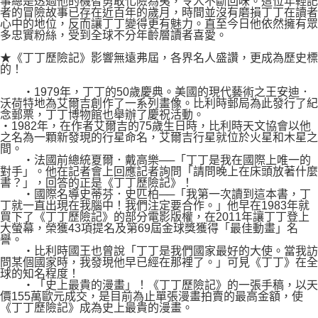
事總是透過他的機智勇敢化險為夷，令人不斷回味。這位年輕記
者的冒險故事已存在近百年的歲月，時間並沒有磨損丁丁在讀者
心中的地位，反而讓丁丁變得更有魅力。直至今日他依然擁有眾
多忠實粉絲，受到全球不分年齡層讀者喜愛。
★《丁丁歷險記》影響無遠弗屆，各界名人盛讚，更成為歷史標
的！
‧1979年，丁丁的50歲慶典。美國的現代藝術之王安迪．
沃荷特地為艾爾吉創作了一系列畫像。比利時郵局為此發行了紀
念郵票，丁丁博物館也舉辦了慶祝活動。
‧1982年，在作者艾爾吉的75歲生日時，比利時天文協會以他
之名為一顆新發現的行星命名，艾爾吉行星就位於火星和木星之
間。
‧法國前總統夏爾．戴高樂──「丁丁是我在國際上唯一的
對手」。他在記者會上回應記者詢問「請問晚上在床頭放著什麼
書？」，回答的正是《丁丁歷險記》！
‧國際名導史蒂芬．史匹柏──「我第一次讀到這本書，丁
丁就一直出現在我腦中！我們注定要合作。」他早在1983年就
買下了《丁丁歷險記》的部分電影版權，在2011年讓丁丁登上
大螢幕，榮獲43項提名及第69屆金球獎獲得「最佳動畫」名
譽。
‧比利時國王也曾說「丁丁是我們國家最好的大使。當我訪
問某個國家時，我發現他早已經在那裡了。」可見《丁丁》在全
球的知名程度！
‧「史上最貴的漫畫」！《丁丁歷險記》的一張手稿，以天
價155萬歐元成交，是目前為止單張漫畫拍賣的最高金額，使
《丁丁歷險記》成為史上最貴的漫畫。