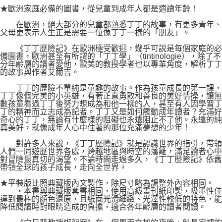
★歐洲家庭必備的圖書，從兒童到成年人都是適讀年齡！
在歐洲，絕大部分的兒童都熟悉丁丁的故事，有更多青年、
父母更表示人生正是需要一位像丁丁一樣的「朋友」。
《丁丁歷險記》在歐洲極受歡迎，幾乎可說是每個家庭的必
備圖書，歐洲甚至有所謂的「丁丁學」（tintinologie），除了不
分年齡層的讀者愛他，歐美的教授學者也以專業角度，解析丁丁
的故事與作者艾爾吉。
丁丁的歷險不單純是童趣的故事。作為孩童成長的第一課，
丁丁像個完美的小英雄，有著正直勇敢和善良的美好情操，讓無
數孩童看過丁丁後努力想成為和他一樣的人，甚至有人因學習丁
丁的精神而立志成為記者。丁丁又是如何觸動成年讀者？充滿好
奇心的丁丁，無論有什麼樣的阻礙也永遠阻止不了他。永遠的純
真美好，就像成年人心中住著的那位充滿夢想的少年！
對許多人來說，《丁丁歷險記》就是認識世界的指引，帶領
人們一同遊歷世界各處，跨越地區與時空的藩籬，滿足讀者心中
對冒險最真切的渴望。不論時間走過多久，《丁丁歷險記》依舊
帶領全球的孩子成長，走向全世界。
★平裝版比照典藏版內文製作，除尺寸略為調整外內容相同。
‧本書與典藏版套書相同，使用高級畫刊紙印製，吸墨性佳
達到最棒的顏色還原，且紙面光滑細緻、光澤性較低的特色，能
降低閱讀時對眼睛造成的負擔，適合各年齡層的讀者閱讀。