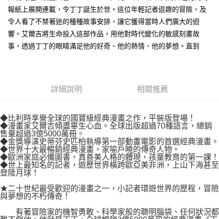
付款後7-11取貨
２．關於個人資料處理事宜，請瀏覽以下網址：
報紙上展開連載，令丁丁誕生於世。這位年輕記者逗趣的冒險，及
每筆NT$80，滿NT$500(含以上)免運費
https://aftee.tw/terms/#terms3
令人看了不禁著迷的種種故事安排，讓它獲得當時人們廣大的迴
３．未成年的使用者請事先徵得法定代理人或監護人之同意方可使用
宅配
響。艾爾吉將生命投入這部作品，用他對時代變化的敏感刻畫故
「AFTEE先享後付」，若未經同意申辦者引起之損失，本公司不負相關責
任。
每筆NT$100，滿NT$800(含以上)免運費
事，透過丁丁的眼睛滿足他的好奇、他的熱情、他的夢想。直到
４．使用「AFTEE先享後付」時，將依據個別帳號之用戶狀況，依本公司即
時審查核予不同之上限額度；若仍有額度不足之情形，本公司將視審查結果
國家/地區配送
查看運費
請求用戶進行身份認證。
５．嚴禁一人註冊多個帳號或使用他人資訊註冊。若發現惡意使用之情形，
恩沛科技股份有限公司將有權停止該用戶之使用額度並採取法律行動。
詳細說明
相關推薦
◆比利時享譽全球的國寶級經典漫畫之作，平裝版登場！
◆漫畫家艾爾吉傾盡畢生心血。全球出版超過70種語言，總銷
售量超過3億5000萬冊。
◆金獎導演史蒂芬史匹柏執導第一部動畫電影的首選經典漫畫。
◆世界十大最暢銷經典漫畫，家喻戶曉的傳奇人物。
◆歐洲家庭必備圖書，真善美人格的體現，孩童教育的第一課！
◆世上最知名的記者，遊歷世界橫跨歐亞美非洲，上山下海甚至
登陸月球！
★二十世紀最受歡迎的漫畫之一，小記者環遊世界的歷程，冒險
與夢想的不朽傳奇！
有著冒險家的機智勇敢、科學家般的聰明腦袋、任何狀況都