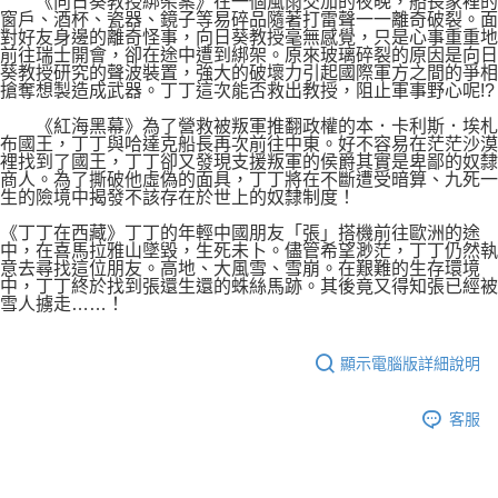
《向日葵教授綁架案》在一個風雨交加的夜晚，船長家裡的
窗戶、酒杯、瓷器、鏡子等易碎品隨著打雷聲一一離奇破裂。面
對好友身邊的離奇怪事，向日葵教授毫無感覺，只是心事重重地
前往瑞士開會，卻在途中遭到綁架。原來玻璃碎裂的原因是向日
葵教授研究的聲波裝置，強大的破壞力引起國際軍方之間的爭相
搶奪想製造成武器。丁丁這次能否救出教授，阻止軍事野心呢!?
《紅海黑幕》為了營救被叛軍推翻政權的本．卡利斯．埃札
布國王，丁丁與哈達克船長再次前往中東。好不容易在茫茫沙漠
裡找到了國王，丁丁卻又發現支援叛軍的侯爵其實是卑鄙的奴隸
商人。為了撕破他虛偽的面具，丁丁將在不斷遭受暗算、九死一
生的險境中揭發不該存在於世上的奴隸制度！
《丁丁在西藏》丁丁的年輕中國朋友「張」搭機前往歐洲的途
中，在喜馬拉雅山墜毀，生死未卜。儘管希望渺茫，丁丁仍然執
意去尋找這位朋友。高地、大風雪、雪崩。在艱難的生存環境
中，丁丁終於找到張還生還的蛛絲馬跡。其後竟又得知張已經被
雪人擄走……！
顯示電腦版詳細說明
客服