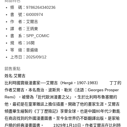
商品特色
相關說明
條 碼：9786264340236
【關於「AFTEE先享後付」】
ATM付款
AFTEE先享後付是「在收到商品之後才付款」的支付方式。 讓您購物簡單
書 號：6I000974
便利好安心！
作 者：艾爾吉
１．簡單：不需註冊會員、不需綁卡、不需儲值。
運送方式
譯 者：王炳東
２．便利：只要手機號碼，簡訊認證，即可結帳。
３．安心：先確認商品／服務後，再付款。
書 系：SPP_COMIC
全家取貨付款
規 格：16開
每筆NT$80，滿NT$500(含以上)免運費
【「AFTEE先享後付」結帳流程】
１．於結帳方式選擇「AFTEE先享後付」後，將跳轉至「AFTEE先享後付」
等 級：普遍級
付款後全家取貨
結帳頁面，進行簡訊認證並確認金額後，即可完成結帳。
上市日：2025/09/12
２．訂單成立數日內，您將收到繳費通知簡訊。
每筆NT$80，滿NT$500(含以上)免運費
３．收到繳費通知簡訊後14天內，點擊此簡訊中的連結，可透過四大超商／
銷售重點
ATM／網路銀行／等多元方式進行付款，方視為交易完成。
萊爾富取貨付款
※ 請注意：結帳手續完成當下不需立刻繳費，但若您需要取消訂單，請聯絡
姓名:艾爾吉
每筆NT$80，滿NT$500(含以上)免運費
購買商品的店家。未經商家同意取消之訂單仍視為有效，需透過AFTEE先享
比利時國寶級漫畫家──艾爾吉（Hergé，1907-1983） 丁丁的
後付繳納相關費用。
作者艾爾吉，本名喬治．波斯貝．勒米（法語：Georges Prosper
付款後萊爾富取貨
※ 交易是否成功請以「AFTEE先享後付 」之結帳頁面顯示為準，若有關於
是否繳費成功／繳費後需取消欲退款等相關疑問，請聯繫「AFTEE先享後付
Remi），被譽為「近代歐洲漫畫之父」。生於比利時布魯塞爾的
每筆NT$80，滿NT$500(含以上)免運費
客戶支援中心」
https://netprotections.freshdesk.com/support/home
他，最初是在童軍雜誌上擔任插畫，開啟了他的畫家生涯。艾爾吉
7-11取貨付款
傾盡畢生繪製的《丁丁歷險記》享譽全球，也是中國80年代少數能
【注意事項】
１．透過由恩沛科技股份有限公司提供之「AFTEE先享後付」服務完成之交
每筆NT$80，滿NT$500(含以上)免運費
在商店找到的外國漫畫圖書。至今全世界仍不斷翻譯出版，是家喻
易，需依本服務之必要範圍內提供個人資料，並將交易相關給付款項請求債
戶曉的經典漫畫圖書。 1929年1月10日，作者艾爾吉在比利時
權轉讓予恩沛科技股份有限公司。