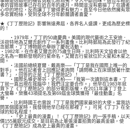
事總是透過他的機智勇敢化險為夷，令人不斷回味。這位年輕記
者的冒險故事已存在近百年的歲月，時間並沒有磨損丁丁在讀者
心中的地位，反而讓丁丁變得更有魅力。直至今日他依然擁有眾
多忠實粉絲，受到全球不分年齡層讀者喜愛。
★《丁丁歷險記》影響無遠弗屆，各界名人盛讚，更成為歷史標
的！
‧1979年，丁丁的50歲慶典。美國的現代藝術之王安迪．
沃荷特地為艾爾吉創作了一系列畫像。比利時郵局為此發行了紀
念郵票，丁丁博物館也舉辦了慶祝活動。
‧1982年，在作者艾爾吉的75歲生日時，比利時天文協會以他
之名為一顆新發現的行星命名，艾爾吉行星就位於火星和木星之
間。
‧法國前總統夏爾．戴高樂──「丁丁是我在國際上唯一的
對手」。他在記者會上回應記者詢問「請問晚上在床頭放著什麼
書？」，回答的正是《丁丁歷險記》！
‧國際名導史蒂芬．史匹柏──「我第一次讀到這本書，丁
丁就一直出現在我腦中！我們注定要合作。」他早在1983年就
買下了《丁丁歷險記》的部分電影版權，在2011年讓丁丁登上
大螢幕，榮獲43項提名及第69屆金球獎獲得「最佳動畫」名
譽。
‧比利時國王也曾說「丁丁是我們國家最好的大使。當我訪
問某個國家時，我發現他早已經在那裡了。」可見《丁丁》在全
球的知名程度！
‧「史上最貴的漫畫」！《丁丁歷險記》的一張手稿，以天
價155萬歐元成交，是目前為止單張漫畫拍賣的最高金額，使
《丁丁歷險記》成為史上最貴的漫畫。