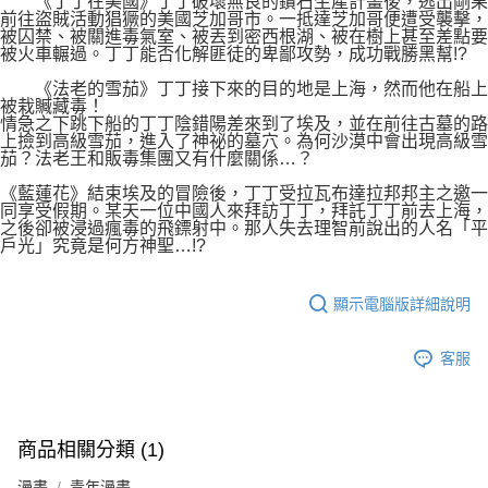
《丁丁在美國》丁丁破壞無良的鑽石生產計畫後，逃出剛果
前往盜賊活動猖獗的美國芝加哥市。一抵達芝加哥便遭受襲擊，
被囚禁、被關進毒氣室、被丟到密西根湖、被在樹上甚至差點要
被火車輾過。丁丁能否化解匪徒的卑鄙攻勢，成功戰勝黑幫!?
《法老的雪茄》丁丁接下來的目的地是上海，然而他在船上
被栽贓藏毒！
情急之下跳下船的丁丁陰錯陽差來到了埃及，並在前往古墓的路
上撿到高級雪茄，進入了神祕的墓穴。為何沙漠中會出現高級雪
茄？法老王和販毒集團又有什麼關係…？
《藍蓮花》結束埃及的冒險後，丁丁受拉瓦布達拉邦邦主之邀一
同享受假期。某天一位中國人來拜訪丁丁，拜託丁丁前去上海，
之後卻被浸過瘋毒的飛鏢射中。那人失去理智前說出的人名「平
戶光」究竟是何方神聖…!?
顯示電腦版詳細說明
客服
商品相關分類 (1)
漫畫
青年漫畫