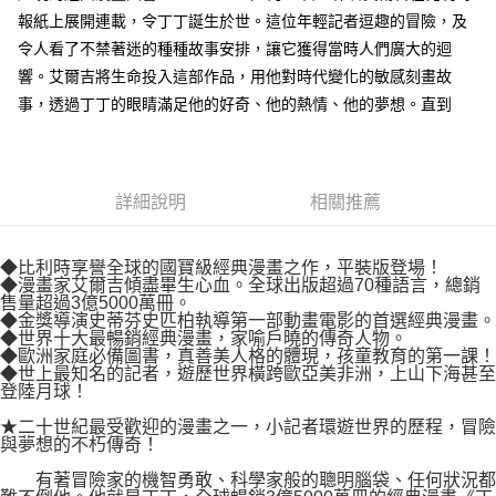
付款後7-11取貨
２．關於個人資料處理事宜，請瀏覽以下網址：
報紙上展開連載，令丁丁誕生於世。這位年輕記者逗趣的冒險，及
每筆NT$80，滿NT$500(含以上)免運費
https://aftee.tw/terms/#terms3
令人看了不禁著迷的種種故事安排，讓它獲得當時人們廣大的迴
３．未成年的使用者請事先徵得法定代理人或監護人之同意方可使用
宅配
響。艾爾吉將生命投入這部作品，用他對時代變化的敏感刻畫故
「AFTEE先享後付」，若未經同意申辦者引起之損失，本公司不負相關責
任。
每筆NT$100，滿NT$800(含以上)免運費
事，透過丁丁的眼睛滿足他的好奇、他的熱情、他的夢想。直到
４．使用「AFTEE先享後付」時，將依據個別帳號之用戶狀況，依本公司即
時審查核予不同之上限額度；若仍有額度不足之情形，本公司將視審查結果
國家/地區配送
查看運費
請求用戶進行身份認證。
５．嚴禁一人註冊多個帳號或使用他人資訊註冊。若發現惡意使用之情形，
恩沛科技股份有限公司將有權停止該用戶之使用額度並採取法律行動。
詳細說明
相關推薦
◆比利時享譽全球的國寶級經典漫畫之作，平裝版登場！
◆漫畫家艾爾吉傾盡畢生心血。全球出版超過70種語言，總銷
售量超過3億5000萬冊。
◆金獎導演史蒂芬史匹柏執導第一部動畫電影的首選經典漫畫。
◆世界十大最暢銷經典漫畫，家喻戶曉的傳奇人物。
◆歐洲家庭必備圖書，真善美人格的體現，孩童教育的第一課！
◆世上最知名的記者，遊歷世界橫跨歐亞美非洲，上山下海甚至
登陸月球！
★二十世紀最受歡迎的漫畫之一，小記者環遊世界的歷程，冒險
與夢想的不朽傳奇！
有著冒險家的機智勇敢、科學家般的聰明腦袋、任何狀況都