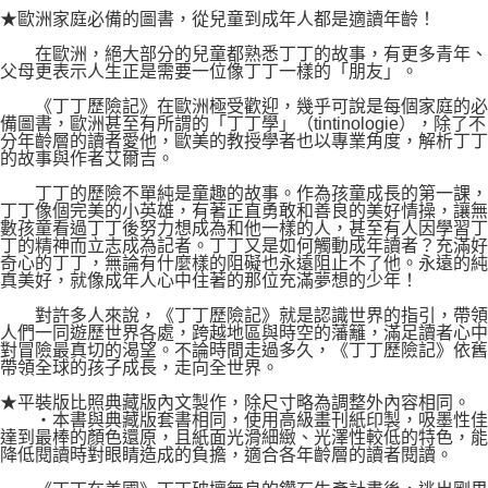
★歐洲家庭必備的圖書，從兒童到成年人都是適讀年齡！
在歐洲，絕大部分的兒童都熟悉丁丁的故事，有更多青年、
父母更表示人生正是需要一位像丁丁一樣的「朋友」。
《丁丁歷險記》在歐洲極受歡迎，幾乎可說是每個家庭的必
備圖書，歐洲甚至有所謂的「丁丁學」（tintinologie），除了不
分年齡層的讀者愛他，歐美的教授學者也以專業角度，解析丁丁
的故事與作者艾爾吉。
丁丁的歷險不單純是童趣的故事。作為孩童成長的第一課，
丁丁像個完美的小英雄，有著正直勇敢和善良的美好情操，讓無
數孩童看過丁丁後努力想成為和他一樣的人，甚至有人因學習丁
丁的精神而立志成為記者。丁丁又是如何觸動成年讀者？充滿好
奇心的丁丁，無論有什麼樣的阻礙也永遠阻止不了他。永遠的純
真美好，就像成年人心中住著的那位充滿夢想的少年！
對許多人來說，《丁丁歷險記》就是認識世界的指引，帶領
人們一同遊歷世界各處，跨越地區與時空的藩籬，滿足讀者心中
對冒險最真切的渴望。不論時間走過多久，《丁丁歷險記》依舊
帶領全球的孩子成長，走向全世界。
★平裝版比照典藏版內文製作，除尺寸略為調整外內容相同。
‧本書與典藏版套書相同，使用高級畫刊紙印製，吸墨性佳
達到最棒的顏色還原，且紙面光滑細緻、光澤性較低的特色，能
降低閱讀時對眼睛造成的負擔，適合各年齡層的讀者閱讀。