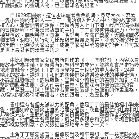
難不倒他。他就是丁丁，全球暢銷3億5000萬冊的經典漫畫《丁
丁歷險記》的靈魂人物，世上最知名的記者。
自1929年開始，這位永遠翹著金色劉海、身穿大衣、帶著
一隻小白狗的年輕人──丁丁，開始踏入世人心中。他的故事深
植人心，激發讀者的想像，帶領所有人上山下海，經歷充滿夢想
的冒險歷程。作為漫畫故事的主角，丁丁雖沒有特殊能力，但他
機智勇敢、聰明善良。身為一名記者，充滿正義感，大膽挑戰各
種事物，洞察力與行動力比超級警探還要厲害，並勇於揭發社會
的黑暗。他深受大家喜愛，成為了家喻戶曉的傳奇記者，並可說
是世上最著名的漫畫主角之一。
由比利時漫畫家艾爾吉所創作的《丁丁歷險記》，內容以冒
險故事作為主軸，同時帶有幻想科學的成分，並將真實歷史巧妙
地虛實融合，透過丁丁的眼睛見證二十世紀的重大事件。24篇
精采的故事，講述丁丁和他的夥伴們足跡遍及全球的種種奇遇，
不論是蘇聯統治下的俄羅斯、黑幫和小偷橫行的美國芝加哥、打
擊跨國販毒集團、深入南美洲叢林、挖掘深海中價值連城的寶
藏、甚至登上月球！透過作者簡單俐落卻不忘細節的作畫風格，
以暢快的節奏引領著讀者，彷彿跟著丁丁遊歷世界。
書中還有各個充滿魅力的配角，像是丁丁的最佳拍檔小狗米
魯、嗜酒如命卻豪爽正直的哈達克船長、耿直但糊塗的杜龐和杜
邦警探兄弟、重聽的發明天才向日葵教授……隨著作者巧妙的劇
情安排，他們產生各種碰撞，還有更多誤會和笑料。每場冒險都
是那樣緊張刺激、卻又詼諧幽默地令人會心一笑。
主角丁丁懲惡揚善，倡導反戰及和平思想，每一段驚險的故