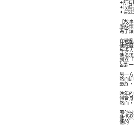
✦所有
✦收錄
✦這就
【故事
應該懷
為了讓
在戰亂
他經歷
許多人
他追求
創立「
皆對一
另一方
然而即
最終，
晚年的
儘管身
然而，
即使被
他仍然
他的一