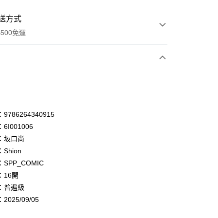
送方式
500免運
次付款
付款
享後付
786264340915
6I001006
FTEE先享後付」】
：坂口尚
先享後付是「在收到商品之後才付款」的支付方式。 讓您購物簡單
心！
Shion
：不需註冊會員、不需綁卡、不需儲值。
SPP_COMIC
：只要手機號碼，簡訊認證，即可結帳。
：16開
：先確認商品／服務後，再付款。
：普遍級
付款
EE先享後付」結帳流程】
025/09/05
0，滿NT$500(含以上)免運費
方式選擇「AFTEE先享後付」後，將跳轉至「AFTEE先享後
頁面，進行簡訊認證並確認金額後，即可完成結帳。