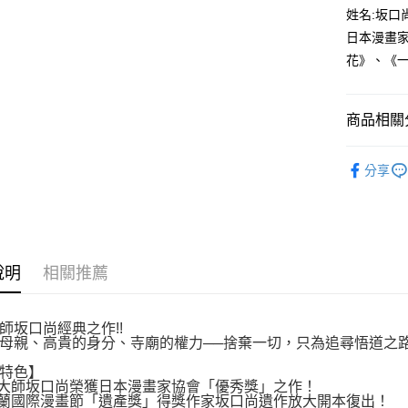
付款後全
２．訂單
姓名:坂口
３．收到繳
每筆NT$8
日本漫畫
／ATM／
※ 請注意
花》、《一
萊爾富取
絡購買商品
先享後付
每筆NT$8
※ 交易是
商品相關分
是否繳費成
付款後萊
付客戶支
每筆NT$8
漫畫
經
【注意事
分享
7-11取貨
１．透過由
交易，需
每筆NT$8
求債權轉
２．關於
付款後7-1
https://aft
每筆NT$8
３．未成
說明
相關推薦
「AFTE
宅配
任。
４．使用「
每筆NT$1
師坂口尚經典之作!!
即時審查
母親、高貴的身分、寺廟的權力──捨棄一切，只為追尋悟道之
結果請求
國家/地區
５．嚴禁
特色】
形，恩沛
大師坂口尚榮獲日本漫畫家協會「優秀獎」之作！
動。
蘭國際漫畫節「遺產獎」得獎作家坂口尚遺作放大開本復出！