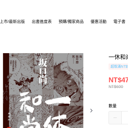
上市/最新出版
出書進度表
預購/獨家商品
優惠活動
電子書
一休和尚
超取滿NT$
NT$4
NT$600
數量