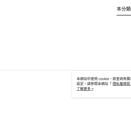
本分類
本網站中使用 cookie，欲查詢有關
設定，請參閱本網站「
隱私權條款
使用 cookie。
了解更多 >