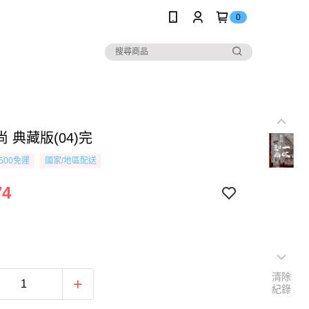
0
 典藏版(04)完
500免運
國家/地區配送
74
清除
紀錄