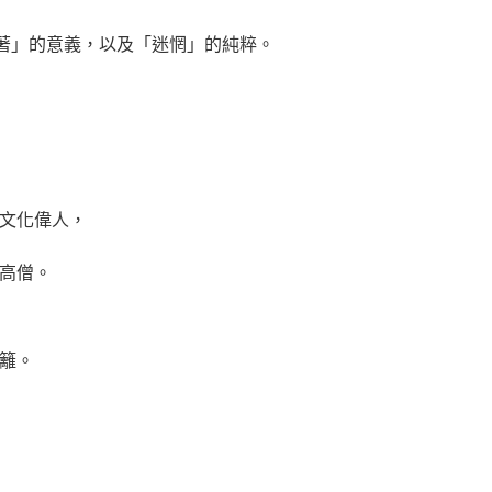
活著」的意義，以及「迷惘」的純粹。
文化偉人，
高僧。
籬。