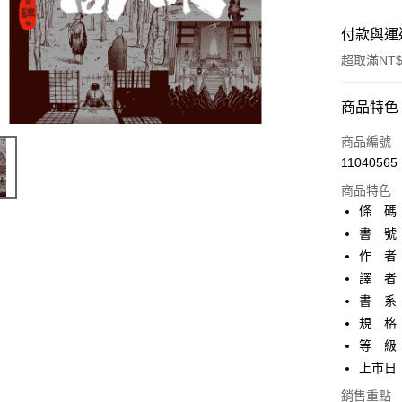
付款與運
超取滿NT$
付款方式
商品特色
信用卡一
商品編號
11040565
超商取貨
商品特色
AFTEE先
條 碼：9
相關說明
書 號：
【關於「A
作 者
ATM付款
AFTEE
便利好安
譯 者：
１．簡單
書 系：
２．便利
運送方式
規 格
３．安心
等 級
全家取貨
【「AFT
上市日：2
每筆NT$8
１．於結帳
付」結帳
銷售重點