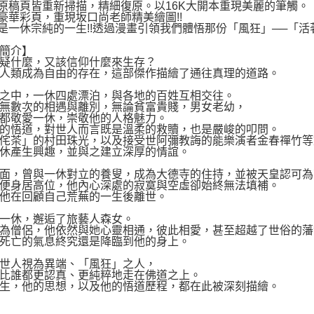
原稿頁皆重新掃描，精細復原。以16K大開本重現美麗的筆觸。
豪華彩頁，重現坂口尚老師精美繪圖!!
是一休宗純的一生!!透過漫畫引領我們體悟那份「風狂」──「
簡介】
疑什麼，又該信仰什麼來生存？
人類成為自由的存在，這部傑作描繪了通往真理的道路。
之中，一休四處漂泊，與各地的百姓互相交往。
無數次的相遇與離別，無論貧富貴賤，男女老幼，
都敬愛一休，崇敬他的人格魅力。
的悟道，對世人而言既是溫柔的救贖，也是嚴峻的叩問。
侘茶」的村田珠光，以及接受世阿彌教誨的能樂演者金春禪竹等
休產生興趣，並與之建立深厚的情誼。
面，曾與一休對立的養叟，成為大德寺的住持，並被天皇認可為
便身居高位，他內心深處的寂寞與空虛卻始終無法填補。
他在回顧自己荒蕪的一生後離世。
一休，邂逅了旅藝人森女。
為僧侶，他依然與她心靈相通，彼此相愛，甚至超越了世俗的藩
死亡的氣息終究還是降臨到他的身上。
世人視為異端、「風狂」之人，
比誰都更認真、更純粹地走在佛道之上。
生，他的思想，以及他的悟道歷程，都在此被深刻描繪。