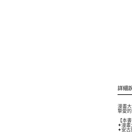
詳細
漫畫大
摯愛的
【本書
✦漫畫
✦安古