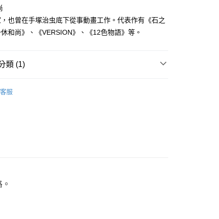
家取貨
成立數日內，您將收到繳費通知簡訊。
尚
費通知簡訊後14天內，點擊此簡訊中的連結，可透過四大超商
0，滿NT$500(含以上)免運費
家，也曾在手塚治虫底下從事動畫工作。代表作有《石之
網路銀行／等多元方式進行付款，方視為交易完成。
：結帳手續完成當下不需立刻繳費，但若您需要取消訂單，請聯
休和尚》、《VERSION》、《12色物語》等。
貨付款
的店家。未經商家同意取消之訂單仍視為有效，需透過AFTEE
繳納相關費用。
0，滿NT$500(含以上)免運費
否成功請以「AFTEE先享後付 」之結帳頁面顯示為準，若有關於
類 (1)
功／繳費後需取消欲退款等相關疑問，請聯繫「AFTEE先享後
爾富取貨
援中心」
https://netprotections.freshdesk.com/support/home
0，滿NT$500(含以上)免運費
典漫畫
項】
客服
付款
恩沛科技股份有限公司提供之「AFTEE先享後付」服務完成之
依本服務之必要範圍內提供個人資料，並將交易相關給付款項請
0，滿NT$500(含以上)免運費
讓予恩沛科技股份有限公司。
個人資料處理事宜，請瀏覽以下網址：
1取貨
ee.tw/terms/#terms3
0，滿NT$500(含以上)免運費
年的使用者請事先徵得法定代理人或監護人之同意方可使用
E先享後付」，若未經同意申辦者引起之損失，本公司不負相關責
AFTEE先享後付」時，將依據個別帳號之用戶狀況，依本公司
00，滿NT$800(含以上)免運費
核予不同之上限額度；若仍有額度不足之情形，本公司將視審查
路。
用戶進行身份認證。
配送
查看運費
一人註冊多個帳號或使用他人資訊註冊。若發現惡意使用之情
科技股份有限公司將有權停止該用戶之使用額度並採取法律行