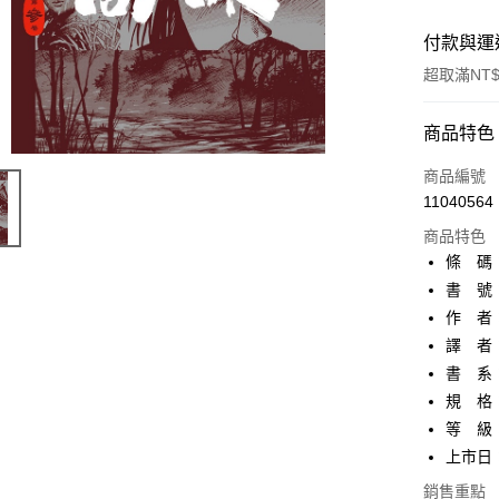
付款與運
超取滿NT$
付款方式
商品特色
信用卡一
商品編號
11040564
超商取貨
商品特色
AFTEE先
條 碼：9
相關說明
書 號：
【關於「A
作 者
ATM付款
AFTEE
便利好安
譯 者：
１．簡單
書 系：
２．便利
運送方式
規 格
３．安心
等 級
全家取貨
【「AFT
上市日：2
每筆NT$8
１．於結帳
付」結帳
銷售重點