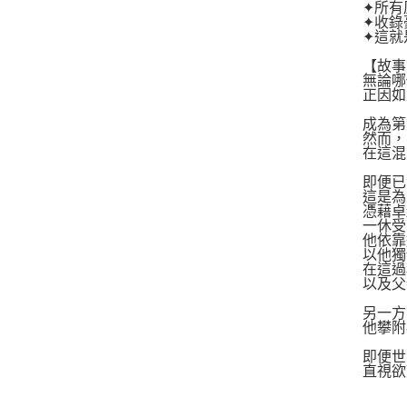
✦所有
✦收錄
✦這就
【故事
無論哪
正因如
成為第
然而，
在這混
即便已
這是為
憑藉卓
一休受
他依靠
以他獨
在這過
以及父
另一方
他攀附
即便世
直視欲