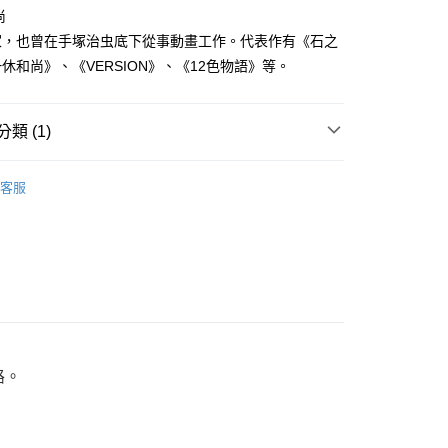
家取貨
成立數日內，您將收到繳費通知簡訊。
尚
費通知簡訊後14天內，點擊此簡訊中的連結，可透過四大超商
0，滿NT$500(含以上)免運費
家，也曾在手塚治虫底下從事動畫工作。代表作有《石之
網路銀行／等多元方式進行付款，方視為交易完成。
：結帳手續完成當下不需立刻繳費，但若您需要取消訂單，請聯
休和尚》、《VERSION》、《12色物語》等。
貨付款
的店家。未經商家同意取消之訂單仍視為有效，需透過AFTEE
繳納相關費用。
0，滿NT$500(含以上)免運費
否成功請以「AFTEE先享後付 」之結帳頁面顯示為準，若有關於
類 (1)
功／繳費後需取消欲退款等相關疑問，請聯繫「AFTEE先享後
爾富取貨
援中心」
https://netprotections.freshdesk.com/support/home
0，滿NT$500(含以上)免運費
典漫畫
項】
客服
付款
恩沛科技股份有限公司提供之「AFTEE先享後付」服務完成之
依本服務之必要範圍內提供個人資料，並將交易相關給付款項請
0，滿NT$500(含以上)免運費
讓予恩沛科技股份有限公司。
個人資料處理事宜，請瀏覽以下網址：
1取貨
ee.tw/terms/#terms3
0，滿NT$500(含以上)免運費
年的使用者請事先徵得法定代理人或監護人之同意方可使用
E先享後付」，若未經同意申辦者引起之損失，本公司不負相關責
AFTEE先享後付」時，將依據個別帳號之用戶狀況，依本公司
00，滿NT$800(含以上)免運費
核予不同之上限額度；若仍有額度不足之情形，本公司將視審查
路。
用戶進行身份認證。
配送
查看運費
一人註冊多個帳號或使用他人資訊註冊。若發現惡意使用之情
科技股份有限公司將有權停止該用戶之使用額度並採取法律行