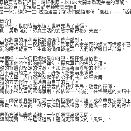
原稿頁皆重新掃描，精細復原。以16K大開本重現美麗的筆觸。
豪華彩頁，重現坂口尚老師精美繪圖!!
是一休宗純的一生!!透過漫畫引領我們體悟那份「風狂」──「
簡介】
個時代，世間皆無永恆，世界充滿了苦惱。
此，勇敢向前、認真生活的姿態才顯得格外美麗。
六代將軍的足利義教試圖強化幕府體制，
要求德政的土一揆頻繁爆發，民眾因貧富差距的擴大而憤怒不已
亂的時代背景下，生命的價值被遺忘，人們的苦難日益加深。
然悟道，一休仍拒絕接受印可證，選擇投身俗世。
了追求他所信仰的純粹禪法，探究真正的佛法之道。
越的智慧與堅定的信念，再加上溫柔而真摯的本性，
到不論貴賤之人的敬仰，許多人紛紛前來求教。
這份人望，與自然而然聚集的弟子們共居於集雲庵，
特的方式修行，度過自由自在的日子。
程中，他接連經歷了與摯愛的母親伊予局、敬愛的禪師，
親後小松法皇的悲傷離別，卻依舊一心向前，在悟與迷的交錯中
面，師兄養叟選擇接受一休所拒絕的印可證，成為華叟宗曇的正
權貴、結交富商，逐步掌握財富與權勢，使他與一休之間的對立
界仍充滿無盡的苦難，一休卻選擇身處民間，
望與現實，並在這條道路上邁向更深層次的「風狂」。