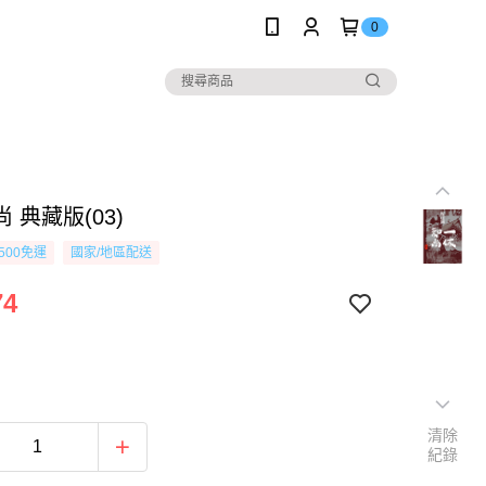
0
 典藏版(03)
500免運
國家/地區配送
74
清除
紀錄