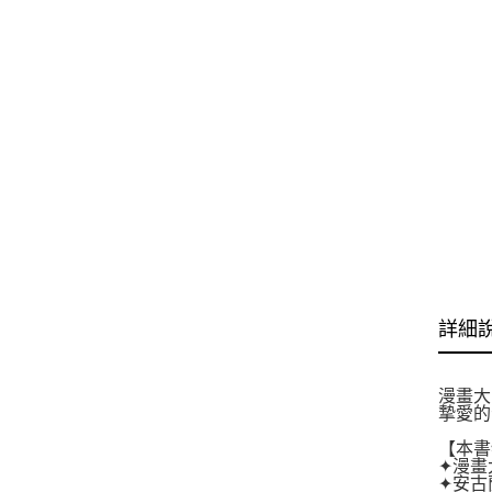
詳細
漫畫大
摯愛的
【本書
✦漫畫
✦安古