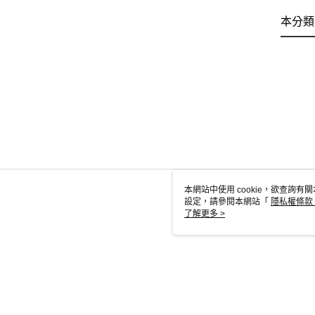
本分類
本網站中使用 cookie，欲查詢有關
設定，請參閱本網站「
隱私權條款
使用 cookie。
了解更多 >