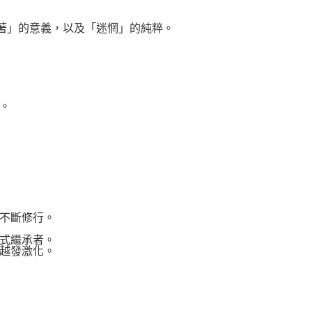
活著」的意義，以及「迷惘」的純粹。
。
不斷修行。
式繼承者。
越發激化。