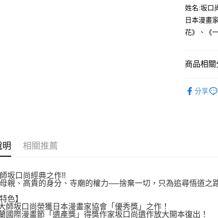
付款後全
２．訂單
姓名:坂口
３．收到繳
每筆NT$8
日本漫畫
／ATM／
※ 請注意
花》、《一
萊爾富取
絡購買商品
先享後付
每筆NT$8
※ 交易是
商品相關分
是否繳費成
付款後萊
付客戶支
每筆NT$8
漫畫
經
【注意事
分享
7-11取貨
１．透過由
交易，需
每筆NT$8
求債權轉
２．關於
付款後7-1
https://aft
每筆NT$8
３．未成
說明
相關推薦
「AFTE
宅配
任。
４．使用「
每筆NT$1
師坂口尚經典之作!!
即時審查
母親、高貴的身分、寺廟的權力──捨棄一切，只為追尋悟道之
結果請求
國家/地區
５．嚴禁
特色】
形，恩沛
大師坂口尚榮獲日本漫畫家協會「優秀獎」之作！
動。
蘭國際漫畫節「遺產獎」得獎作家坂口尚遺作放大開本復出！