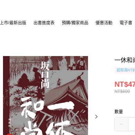
上市/最新出版
出書進度表
預購/獨家商品
優惠活動
電子書
一休和尚
超取滿NT$
NT$4
NT$600
數量