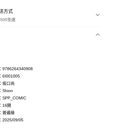
送方式
500免運
次付款
付款
享後付
786264340908
6I001005
FTEE先享後付」】
：坂口尚
先享後付是「在收到商品之後才付款」的支付方式。 讓您購物簡單
心！
Shion
：不需註冊會員、不需綁卡、不需儲值。
SPP_COMIC
：只要手機號碼，簡訊認證，即可結帳。
：16開
：先確認商品／服務後，再付款。
：普遍級
付款
EE先享後付」結帳流程】
025/09/05
0，滿NT$500(含以上)免運費
方式選擇「AFTEE先享後付」後，將跳轉至「AFTEE先享後
頁面，進行簡訊認證並確認金額後，即可完成結帳。