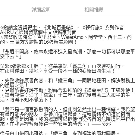
付款後7-11取貨
２．關於個人資料處理事宜，請瀏覽以下網址：
每筆NT$80，滿NT$500(含以上)免運費
詳細說明
相關推薦
https://aftee.tw/terms/#terms3
３．未成年的使用者請事先徵得法定代理人或監護人之同意方可使用
宅配
「AFTEE先享後付」，若未經同意申辦者引起之損失，本公司不負相關責
任。
⭐邀請金漫獎得主，《北城百畫帖》、《夢行旅》系列作者
每筆NT$100，滿NT$800(含以上)免運費
４．使用「AFTEE先享後付」時，將依據個別帳號之用戶狀況，依本公司即
AKRU老師繪製繁體中文版獨家封面！
⭐完整收柒時柒、百里君兮、WaterAmo、阿堂堂、西十三、酌
時審查核予不同之上限額度；若仍有額度不足之情形，本公司將視審查結果
國家/地區配送
查看運費
酌、土喵肉等繪製的16張精美彩圖！
請求用戶進行身份認證。
５．嚴禁一人註冊多個帳號或使用他人資訊註冊。若發現惡意使用之情形，
「永遠不開席，故事永遠不進入最高潮，那麼一切都可以那麼平
恩沛科技股份有限公司將有權停止該用戶之使用額度並採取法律行動。
安下去。」
吳邪x張起靈x王胖子，盜墓筆記「鐵三角」再次連袂同行，
在雨村種田、耕地，享受一段不一樣的嶄新田園生活！
‧完整收錄原書內容，和「鐵三角」一同購地種田，解決財務上
的燃眉之急！
‧豆瓣讀書好評不斷，粉絲含淚拜讀的《盜墓筆記》正統外傳！
‧讀者評價：追了「盜筆」十二年，讀完後看著三人和平的生
活，眼淚不知不覺落下！
「我不是一個喜歡熱鬧的人，但此刻忽然生出一種情緒。我希望
有盡可能多的朋友，來參加這場聚會。這種情緒不知道從何而
起，或許是因為，我的邀請可以把他們從各自的危險境地中拉出
來，在我這裡暫時獲得一些安寧的時光。」——吳邪
從長白山帶回小哥後，「鐵三角」來到福建的雨村隱居。