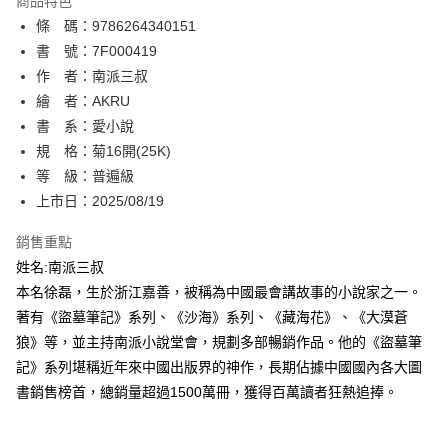
商品特色
相關說明
條 碼：9786264340151
【關於「AFTEE先享後付」】
ATM付款
AFTEE先享後付是「在收到商品之後才付款」的支付方式。 讓您購物簡單
書 號：7F000419
便利好安心！
作 者：南派三叔
１．簡單：不需註冊會員、不需綁卡、不需儲值。
運送方式
繪 者：AKRU
２．便利：只要手機號碼，簡訊認證，即可結帳。
３．安心：先確認商品／服務後，再付款。
書 系：愛小說
全家取貨付款
規 格：菊16開(25K)
每筆NT$80，滿NT$500(含以上)免運費
【「AFTEE先享後付」結帳流程】
１．於結帳方式選擇「AFTEE先享後付」後，將跳轉至「AFTEE先享後付」
等 級：普遍級
付款後全家取貨
結帳頁面，進行簡訊認證並確認金額後，即可完成結帳。
上市日：2025/08/19
２．訂單成立數日內，您將收到繳費通知簡訊。
每筆NT$80，滿NT$500(含以上)免運費
３．收到繳費通知簡訊後14天內，點擊此簡訊中的連結，可透過四大超商／
銷售重點
ATM／網路銀行／等多元方式進行付款，方視為交易完成。
萊爾富取貨付款
※ 請注意：結帳手續完成當下不需立刻繳費，但若您需要取消訂單，請聯絡
姓名:南派三叔
每筆NT$80，滿NT$500(含以上)免運費
購買商品的店家。未經商家同意取消之訂單仍視為有效，需透過AFTEE先享
本名徐磊，生於浙江嘉善，被稱為中國最會講故事的小說家之一。
後付繳納相關費用。
著有《盜墓筆記》系列、《沙海》系列、《藏海花》、《大漠蒼
付款後萊爾富取貨
※ 交易是否成功請以「AFTEE先享後付 」之結帳頁面顯示為準，若有關於
是否繳費成功／繳費後需取消欲退款等相關疑問，請聯繫「AFTEE先享後付
狼》等，並主持南派小說堂會，規劃多部暢銷作品。他的《盜墓筆
每筆NT$80，滿NT$500(含以上)免運費
客戶支援中心」
https://netprotections.freshdesk.com/support/home
記》系列堪稱近年來中國出版界的神作，長期佔據中國國內各大圖
7-11取貨付款
書銷售榜首，總銷量超過1500萬冊，獲得百萬讀者狂熱追捧。
【注意事項】
１．透過由恩沛科技股份有限公司提供之「AFTEE先享後付」服務完成之交
每筆NT$80，滿NT$500(含以上)免運費
易，需依本服務之必要範圍內提供個人資料，並將交易相關給付款項請求債
權轉讓予恩沛科技股份有限公司。