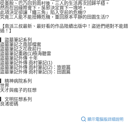
從墨脫、巴乃回到雨村後，三人的生活再次回歸平穩。
然而在因緣際會下，吳邪決定買下一塊地，
此項決定卻讓「鐵三角」陷入空前的危機!?
究竟三人能不能扭轉危機，重回原本平靜的田園生活!?
【南派三叔最新、最好看的作品陸續出版中！盗迷們絕對不能錯
過！】
▎盜墓筆記系列
盜墓筆記之南部檔案
盜墓筆記之花夜前行
盜墓筆記重啟(1)極海聽雷
盜墓筆記外傳 十年
盜墓筆記外傳 雨村筆記(1)
盜墓筆記外傳 雨村筆記(2)：旅遊篇
盜墓筆記外傳 雨村筆記(3)：田園篇
▎精神病院系列
世界
天才與瘋子的狂想
▎文明狂想系列
良渚密碼
顯示電腦版詳細說明