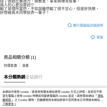
除了收錄比賽視力、換教室、畢業典禮等故事，
兩人的心更加靠近!?
輸了是理所當然，不如說雖然輸了很不甘心，但是好快樂，
好想被高木同學捉弄一輩子！
顯示電腦版詳細說明
客服
商品相關分類 (1)
特價套書
漫畫
本分類熱銷
全站排行
本網站中使用 cookie，欲查詢有關本網站使用 cookie 方式之詳情，及若您不希
熱門標籤
望在電腦上使用 cookie 時應如何變更電腦的 cookie 設定，請參閱本網站「
隱私
權條款
」之 Cookie 聲明。您繼續使用本網站即表示您同意本公司得按本網站使
用條款之 Cookie 聲明使用 cookie。
了解更多 >