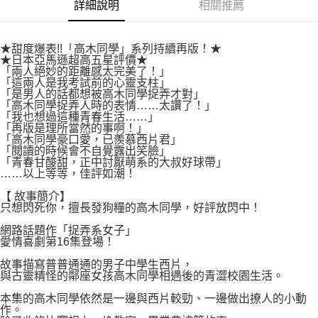
付款後7-11取貨
詳細說明
相關推薦
２．關於個人資料處理事宜，請瀏覽以下網址：
每筆NT$80，滿NT$500(含以上)免運費
https://aftee.tw/terms/#terms3
３．未成年的使用者請事先徵得法定代理人或監護人之同意方可使用
宅配
★甜度爆表!!「高木同學」系列持續再版！★
「AFTEE先享後付」，若未經同意申辦者引起之損失，本公司不負相關責
★日本亞馬遜超高五星評價★
任。
每筆NT$100，滿NT$800(含以上)免運費
「兩人絕妙的距離感太完美了！」
４．使用「AFTEE先享後付」時，將依據個別帳號之用戶狀況，依本公司即
「這兩人是我考試前的心靈支柱」
時審查核予不同之上限額度；若仍有額度不足之情形，本公司將視審查結果
國家/地區配送
查看運費
「是男人的話都想被高木同學捉弄才對」
請求用戶進行身份認證。
「高木同學捉弄人時的表情……太讚了！」
５．嚴禁一人註冊多個帳號或使用他人資訊註冊。若發現惡意使用之情形，
「我也想過這種青春生活……」
恩沛科技股份有限公司將有權停止該用戶之使用額度並採取法律行動。
「再版是理所當然的事啊！」
「高木同學豪口愛，已羨慕西片君」
「閱讀的時候會不自覺露出笑臉」
「青春甘酸甜，正中討厭萌系的大叔好球帶」
……以上等等，佳評如潮！
【 故事簡介】
只想閃死你，擅長發狗糧的高木同學，好評放閃中！
網路話題作「捉弄系女子」
愛情喜劇第16集登場！
故事描寫普普通通的男子中學生西片，
與古靈精怪的鄰座女孩高木同學相遇後的青澀校園生活。
本集的高木同學依然是一邊與西片較勁、一邊做出撩人的小動
作。