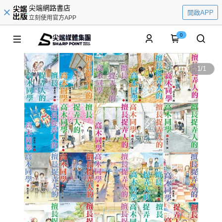
尖端網路書店
開啟APP
立刻使用官方APP
0
1
/
1