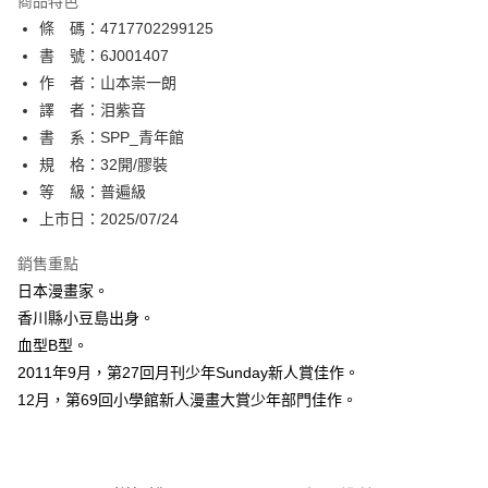
商品特色
相關說明
條 碼：4717702299125
【關於「AFTEE先享後付」】
ATM付款
AFTEE先享後付是「在收到商品之後才付款」的支付方式。 讓您購物簡單
書 號：6J001407
便利好安心！
作 者：山本崇一朗
１．簡單：不需註冊會員、不需綁卡、不需儲值。
運送方式
譯 者：泪紫音
２．便利：只要手機號碼，簡訊認證，即可結帳。
３．安心：先確認商品／服務後，再付款。
書 系：SPP_青年館
全家取貨付款
規 格：32開/膠裝
每筆NT$80，滿NT$500(含以上)免運費
【「AFTEE先享後付」結帳流程】
１．於結帳方式選擇「AFTEE先享後付」後，將跳轉至「AFTEE先享後付」
等 級：普遍級
付款後全家取貨
結帳頁面，進行簡訊認證並確認金額後，即可完成結帳。
上市日：2025/07/24
２．訂單成立數日內，您將收到繳費通知簡訊。
每筆NT$80，滿NT$500(含以上)免運費
３．收到繳費通知簡訊後14天內，點擊此簡訊中的連結，可透過四大超商／
銷售重點
ATM／網路銀行／等多元方式進行付款，方視為交易完成。
萊爾富取貨付款
※ 請注意：結帳手續完成當下不需立刻繳費，但若您需要取消訂單，請聯絡
日本漫畫家。
每筆NT$80，滿NT$500(含以上)免運費
購買商品的店家。未經商家同意取消之訂單仍視為有效，需透過AFTEE先享
香川縣小豆島出身。
後付繳納相關費用。
血型B型。
付款後萊爾富取貨
※ 交易是否成功請以「AFTEE先享後付 」之結帳頁面顯示為準，若有關於
是否繳費成功／繳費後需取消欲退款等相關疑問，請聯繫「AFTEE先享後付
2011年9月，第27回月刊少年Sunday新人賞佳作。
每筆NT$80，滿NT$500(含以上)免運費
客戶支援中心」
https://netprotections.freshdesk.com/support/home
12月，第69回小學館新人漫畫大賞少年部門佳作。
7-11取貨付款
【注意事項】
１．透過由恩沛科技股份有限公司提供之「AFTEE先享後付」服務完成之交
每筆NT$80，滿NT$500(含以上)免運費
易，需依本服務之必要範圍內提供個人資料，並將交易相關給付款項請求債
權轉讓予恩沛科技股份有限公司。