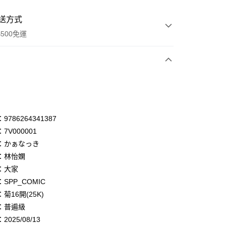
送方式
500免運
次付款
付款
享後付
786264341387
7V000001
FTEE先享後付」】
：かぁなっき
先享後付是「在收到商品之後才付款」的支付方式。 讓您購物簡單
心！
：林怡嫻
：不需註冊會員、不需綁卡、不需儲值。
：大家
：只要手機號碼，簡訊認證，即可結帳。
SPP_COMIC
：先確認商品／服務後，再付款。
菊16開(25K)
付款
EE先享後付」結帳流程】
：普遍級
0，滿NT$500(含以上)免運費
方式選擇「AFTEE先享後付」後，將跳轉至「AFTEE先享後
頁面，進行簡訊認證並確認金額後，即可完成結帳。
025/08/13