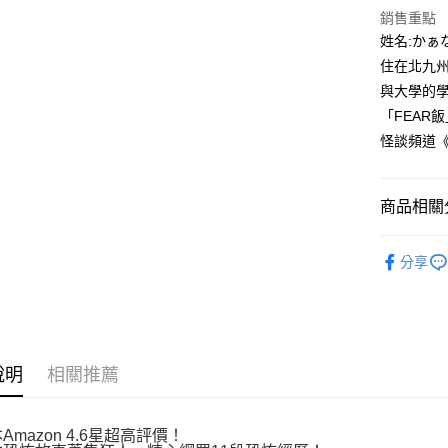
付款後全
２．訂單
銷售重點
３．收到繳
每筆NT$8
姓名:かぁ
／ATM／
※ 請注意
住在北九州
萊爾富取
絡購買商品
與大學的
先享後付
每筆NT$8
※ 交易是
「FEAR飯
是否繳費成
付款後萊
怪談頻道《
付客戶支
每筆NT$8
【注意事
7-11取貨
１．透過由
商品相關分
交易，需
每筆NT$8
求債權轉
漫畫
青
２．關於
付款後7-1
分享
https://aft
每筆NT$8
３．未成
「AFTE
宅配
任。
４．使用「
每筆NT$1
即時審查
說明
相關推薦
結果請求
國家/地區
５．嚴禁
形，恩沛
本Amazon 4.6星超高評價！
動。