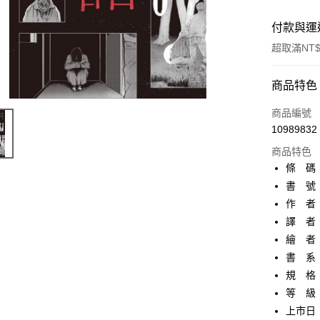
付款與運
超取滿NT$
付款方式
商品特色
信用卡一
商品編號
10989832
超商取貨
商品特色
AFTEE先
條 碼：9
相關說明
書 號：
【關於「A
作 者
ATM付款
AFTEE
便利好安
譯 者
１．簡單
繪 者
２．便利
運送方式
書 系：
３．安心
規 格：
全家取貨
【「AFT
等 級
每筆NT$8
１．於結帳
付」結帳
上市日：2