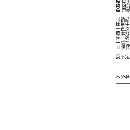
👻 
👻 
👻 
《禍話
節目中
一直深
原本打
因一張
一扇在
11個
說不定
本分類