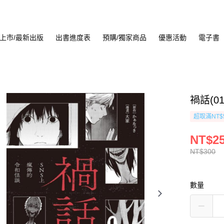
上市/最新出版
出書進度表
預購/獨家商品
優惠活動
電子書
禍話(0
超取滿NT$
NT$2
NT$300
數量