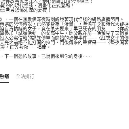
日本恐怖故事蒐集狂人，精心網羅11段恐怖經歷！
粉絲期盼的現代怪談，漫畫化正式登場！
帶給讀者最恐怖沁涼的夏夜！
》，一個在無數個深夜時刻訴說著現代怪談的網路廣播節目。
精選的恐怖傳說，已然變身為「漫畫」，準備在令和時代大肆擴
陷自責情緒的女子，竟在某天迎來了早已死去的朋友——〈你說
算參加「試膽活動」的女高中生，她父親在前一晚預見了某個景
投入公寓信箱的詭異傳單而開始的恐怖事件——〈紅衣女子的傳
天亮之前絕不能打開的拉門，門後傳來的聲響是——〈整夜開著
怪談，正等著你一一揭開。
，下一個恐怖故事，已悄悄來到你的身後⋯⋯
熱銷
全站排行