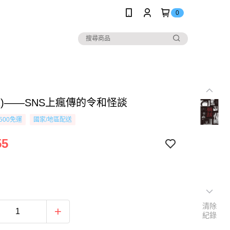
0
1)——SNS上瘋傳的令和怪談
500免運
國家/地區配送
55
清除
紀錄