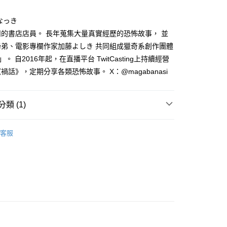
家取貨
成立數日內，您將收到繳費通知簡訊。
費通知簡訊後14天內，點擊此簡訊中的連結，可透過四大超商
0，滿NT$500(含以上)免運費
なっき
網路銀行／等多元方式進行付款，方視為交易完成。
：結帳手續完成當下不需立刻繳費，但若您需要取消訂單，請聯
的書店店員。 長年蒐集大量真實經歷的恐怖故事， 並
貨付款
的店家。未經商家同意取消之訂單仍視為有效，需透過AFTEE
學弟、電影專欄作家加藤よしき 共同組成獵奇系創作團體
繳納相關費用。
0，滿NT$500(含以上)免運費
否成功請以「AFTEE先享後付 」之結帳頁面顯示為準，若有關於
」。 自2016年起，在直播平台 TwitCasting上持續經營
功／繳費後需取消欲退款等相關疑問，請聯繫「AFTEE先享後
爾富取貨
禍話》，定期分享各類恐怖故事。 X：@magabanasi
援中心」
https://netprotections.freshdesk.com/support/home
0，滿NT$500(含以上)免運費
項】
付款
恩沛科技股份有限公司提供之「AFTEE先享後付」服務完成之
類 (1)
依本服務之必要範圍內提供個人資料，並將交易相關給付款項請
0，滿NT$500(含以上)免運費
讓予恩沛科技股份有限公司。
年漫畫
個人資料處理事宜，請瀏覽以下網址：
1取貨
客服
ee.tw/terms/#terms3
0，滿NT$500(含以上)免運費
年的使用者請事先徵得法定代理人或監護人之同意方可使用
E先享後付」，若未經同意申辦者引起之損失，本公司不負相關責
AFTEE先享後付」時，將依據個別帳號之用戶狀況，依本公司
00，滿NT$800(含以上)免運費
核予不同之上限額度；若仍有額度不足之情形，本公司將視審查
用戶進行身份認證。
配送
查看運費
一人註冊多個帳號或使用他人資訊註冊。若發現惡意使用之情
科技股份有限公司將有權停止該用戶之使用額度並採取法律行