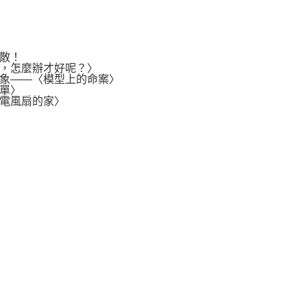
散！
，怎麼辦才好呢？〉
象——〈模型上的命案〉
單〉
電風扇的家〉